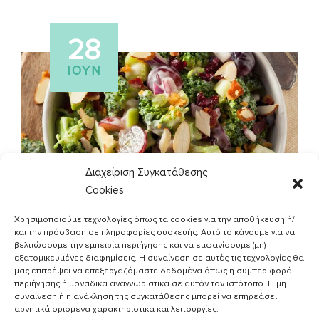
28
ΙΟΎΝ
Διαχείριση Συγκατάθεσης
Cookies
,
,
LIGHT & QUICK
ΣΥΝΤΑΓΈΣ
ΧΟΡΤΟΦΑΓΙΚΕΣ
Χρησιμοποιούμε τεχνολογίες όπως τα cookies για την αποθήκευση ή/
και την πρόσβαση σε πληροφορίες συσκευής. Αυτό το κάνουμε για να
(VEGETARIAN)
βελτιώσουμε την εμπειρία περιήγησης και να εμφανίσουμε (μη)
Σαλάτα με μπρόκολο και ξηρούς
εξατομικευμένες διαφημίσεις. Η συναίνεση σε αυτές τις τεχνολογίες θα
μας επιτρέψει να επεξεργαζόμαστε δεδομένα όπως η συμπεριφορά
καρπούς
περιήγησης ή μοναδικά αναγνωριστικά σε αυτόν τον ιστότοπο. Η μη
συναίνεση ή η ανάκληση της συγκατάθεσης μπορεί να επηρεάσει
αρνητικά ορισμένα χαρακτηριστικά και λειτουργίες.