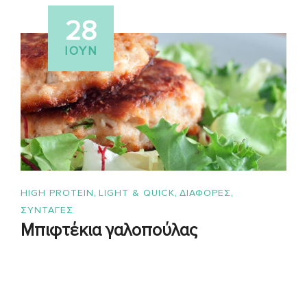
28
ΙΟΎΝ
,
,
,
HIGH PROTEIN
LIGHT & QUICK
ΔΙΑΦΟΡΕΣ
ΣΥΝΤΑΓΈΣ
Μπιφτέκια γαλοπούλας