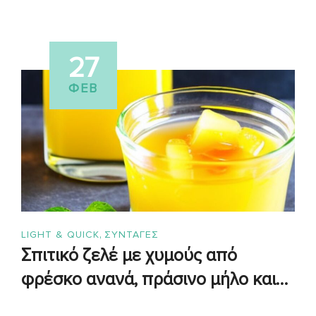
27
ΦΕΒ
,
LIGHT & QUICK
ΣΥΝΤΑΓΈΣ
Σπιτικό ζελέ με χυμούς από
φρέσκο ανανά, πράσινο μήλο και
γκρέιπ φρουτ