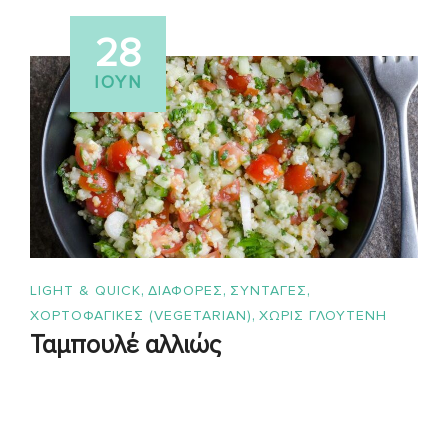
28
ΙΟΎΝ
,
,
,
LIGHT & QUICK
ΔΙΑΦΟΡΕΣ
ΣΥΝΤΑΓΈΣ
,
ΧΟΡΤΟΦΑΓΙΚΕΣ (VEGETARIAN)
ΧΩΡΙΣ ΓΛΟΥΤΕΝΗ
Ταμπουλέ αλλιώς