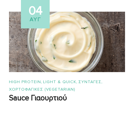
04
ΑΥΓ
,
,
,
HIGH PROTEIN
LIGHT & QUICK
ΣΥΝΤΑΓΈΣ
ΧΟΡΤΟΦΑΓΙΚΕΣ (VEGETARIAN)
Sauce Γιαουρτιού