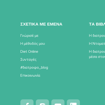
ΣΧΕΤΙΚΑ ΜΕ ΕΜΕΝΑ
TΑ ΒΙΒ
Γνώρισέ με
Η διατρο
Η μέθοδός μου
Η Ντοματ
Diet Online
Η διατρο
μέσα στο
Συνταγές
#διατροφο_blog
Επικοινωνία