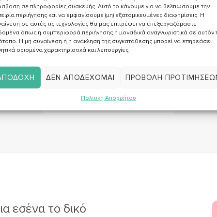
σβαση σε πληροφορίες συσκευής. Αυτό το κάνουμε για να βελτιώσουμε την
ειρία περιήγησης και να εμφανίσουμε (μη) εξατομικευμένες διαφημίσεις. Η
αίνεση σε αυτές τις τεχνολογίες θα μας επιτρέψει να επεξεργαζόμαστε
δομένα όπως η συμπεριφορά περιήγησης ή μοναδικά αναγνωριστικά σε αυτόν 
ότοπο. Η μη συναίνεση ή η ανάκληση της συγκατάθεσης μπορεί να επηρεάσει
ητικά ορισμένα χαρακτηριστικά και λειτουργίες.
(+30) 210 58 18 846
ΑΠΟΔΟΧΉ
ΔΕΝ ΑΠΟΔΈΧΟΜΑΙ
ΠΡΟΒΟΛΉ ΠΡΟΤΙΜΉΣΕΩ
Πολιτική Απορρήτου
ΚΑΛΕΣΕ ΜΕ
ια εσένα το δικό