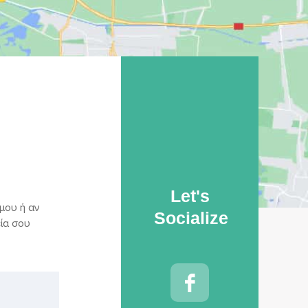
Let's
 μου ή αν
Socialize
ία σου