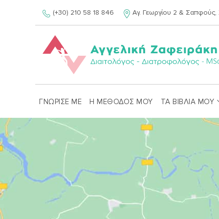
Skip
(+30) 210 58 18 846
Αγ. Γεωργίου 2 & Σαπφούς, 
to
content
ΓΝΩΡΙΣΕ ΜΕ
Η ΜΕΘΟΔΟΣ ΜΟΥ
ΤΑ ΒΙΒΛΙΑ ΜΟΥ