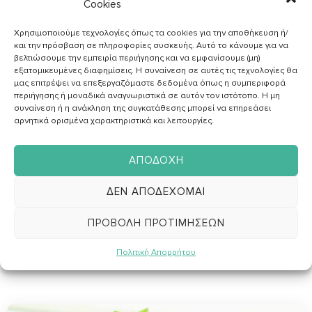
Cookies
Χρησιμοποιούμε τεχνολογίες όπως τα cookies για την αποθήκευση ή/
και την πρόσβαση σε πληροφορίες συσκευής. Αυτό το κάνουμε για να
βελτιώσουμε την εμπειρία περιήγησης και να εμφανίσουμε (μη)
εξατομικευμένες διαφημίσεις. Η συναίνεση σε αυτές τις τεχνολογίες θα
μας επιτρέψει να επεξεργαζόμαστε δεδομένα όπως η συμπεριφορά
περιήγησης ή μοναδικά αναγνωριστικά σε αυτόν τον ιστότοπο. Η μη
συναίνεση ή η ανάκληση της συγκατάθεσης μπορεί να επηρεάσει
αρνητικά ορισμένα χαρακτηριστικά και λειτουργίες.
ΑΠΟΔΟΧΉ
160 Λεπτά
|
6 Μερίδες
|
Εύκολη
ΔΕΝ ΑΠΟΔΈΧΟΜΑΙ
Σαλάτα με βραστά λαχανικά και τόνο
ΠΡΟΒΟΛΉ ΠΡΟΤΙΜΉΣΕΩΝ
Πολιτική Απορρήτου