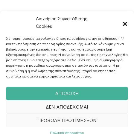
,
,
,
Διαχείριση Συγκατάθεσης
LIGHT & QUICK
ΔΙΑΦΟΡΕΣ
ΣΥΝΤΑΓΈΣ
ΧΟΡΤΟΦΑΓΙΚΕΣ
,
Cookies
(VEGETARIAN)
ΧΩΡΙΣ ΓΛΟΥΤΕΝΗ
Ταμπουλέ αλλιώς
Χρησιμοποιούμε τεχνολογίες όπως τα cookies για την αποθήκευση ή/
και την πρόσβαση σε πληροφορίες συσκευής. Αυτό το κάνουμε για να
βελτιώσουμε την εμπειρία περιήγησης και να εμφανίσουμε (μη)
εξατομικευμένες διαφημίσεις. Η συναίνεση σε αυτές τις τεχνολογίες θα
μας επιτρέψει να επεξεργαζόμαστε δεδομένα όπως η συμπεριφορά
περιήγησης ή μοναδικά αναγνωριστικά σε αυτόν τον ιστότοπο. Η μη
συναίνεση ή η ανάκληση της συγκατάθεσης μπορεί να επηρεάσει
αρνητικά ορισμένα χαρακτηριστικά και λειτουργίες.
ΑΠΟΔΟΧΉ
ΔΕΝ ΑΠΟΔΈΧΟΜΑΙ
ΠΡΟΒΟΛΉ ΠΡΟΤΙΜΉΣΕΩΝ
Πολιτική Απορρήτου