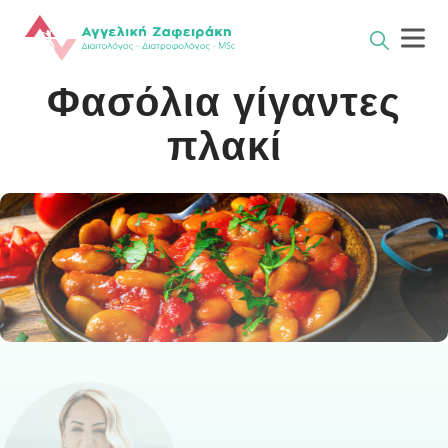
Skip
to
content
Φασόλια γίγαντες
πλακί