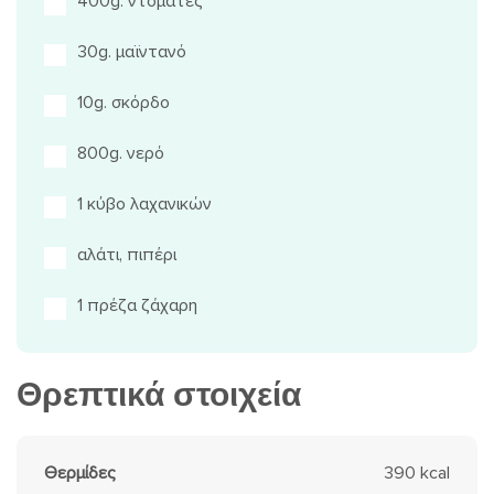
400g. ντομάτες
30g. μαϊντανό
10g. σκόρδο
800g. νερό
1 κύβο λαχανικών
αλάτι, πιπέρι
1 πρέζα ζάχαρη
Θρεπτικά στοιχεία
Θερμίδες
390 kcal