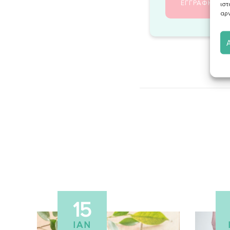
ιστ
αρν
15
ΙΑΝ