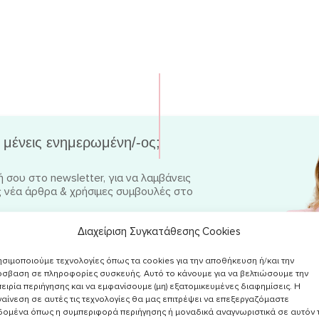
 μένεις ενημερωμένη/-ος;
 σου στο newsletter, για να λαμβάνεις
 νέα άρθρα & χρήσιμες συμβουλές στο
Διαχείριση Συγκατάθεσης Cookies
σιμοποιούμε τεχνολογίες όπως τα cookies για την αποθήκευση ή/και την
ην
Πολιτική Απορρήτου
και επιθυμώ να
σβαση σε πληροφορίες συσκευής. Αυτό το κάνουμε για να βελτιώσουμε την
ό υλικό σχετικά με συνταγές, νέα, άρθρα κα.
ειρία περιήγησης και να εμφανίσουμε (μη) εξατομικευμένες διαφημίσεις. Η
αίνεση σε αυτές τις τεχνολογίες θα μας επιτρέψει να επεξεργαζόμαστε
δομένα όπως η συμπεριφορά περιήγησης ή μοναδικά αναγνωριστικά σε αυτόν 