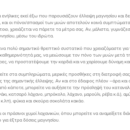
ι ενήλικες εκεί έξω που παρουσιάζουν έλλειψη μαγνησίου και δε
, και οι πόνοι/σπασμοί των μυών αποτελούν κοινά συμπτώματα 
τοιο, χρειάζεται να πάρετε τα μέτρα σας. Αν, μάλιστα, γυμνάζ
γνησίου, μέσω του ιδρώτα.
ι ένα πολύ σημαντικό θρεπτικό συστατικό που χρειαζόμαστε γι
 καθημερινότητά μας, να μειώσουμε τον πόνο των μυών μετά τη
ς, να προστατέψουμε την καρδιά και να χαρίσουμε δύναμη και
είτε στα συμπληρώματα, μερικές προσθήκες στη διατροφή σα
 της σημαντικής έλλειψης. Αν και στο έδαφος πλέον –άρα και
ο από κάποτε, μπορείτε να αυξήσετε την πρόσληψή του κατανα
ι, κατσαρό λάχανο, μπρόκολο, λάχανο, μαρούλι, ρέβα κ.ά.), αμύ
 κ.λπ), φύκια και σκούρα σοκολάτα κακάο.
αι οι πράσινοι χυμοί λαχανικών, όπου μπορείτε να αναμείξετε δι
για έξτρα δόσεις μαγνησίου.