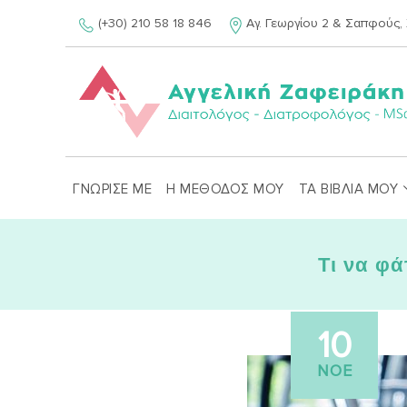
Skip
(+30) 210 58 18 846
Αγ. Γεωργίου 2 & Σαπφούς, 
to
content
ΓΝΩΡΙΣΕ ΜΕ
Η ΜΕΘΟΔΟΣ ΜΟΥ
ΤΑ ΒΙΒΛΙΑ ΜΟΥ
Τι να φά
10
ΝΟΈ