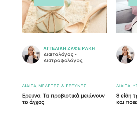
ΑΓΓΕΛΙΚH ΖΑΦΕΙΡAΚΗ
Διαιτολόγος -
Διατροφολόγος
,
,
ΔΙΑΙΤΑ
ΜΕΛΕΤΕΣ & ΕΡΕΥΝΕΣ
ΔΙΑΙΤΑ
Υ
Ερευνα: Τα προβιοτικά μειώνουν
8 είδη 
το άγχος
και ποι
προσέχε