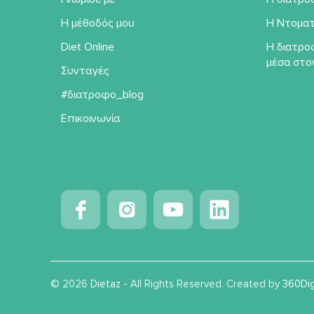
Η μέθοδός μου
Η Ντοματ
Diet Online
Η διατρο
μέσα στο
Συνταγές
#διατροφο_blog
Επικοινωνία
© 2026
Dietaz
- All Rights Reserved. Created by
360Dig