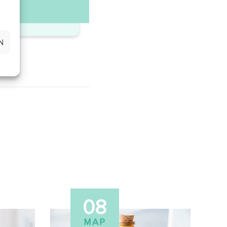
Ν
08
ΜΑΡ