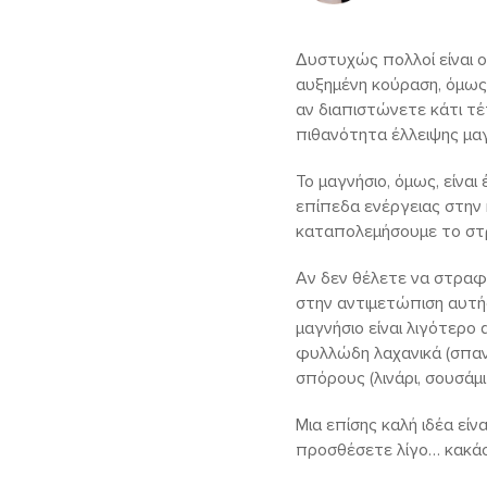
Δυστυχώς πολλοί είναι ο
αυξημένη κούραση, όμως
αν διαπιστώνετε κάτι τέ
πιθανότητα έλλειψης μα
Το μαγνήσιο, όμως, είνα
επίπεδα ενέργειας στην
καταπολεμήσουμε το στρε
Αν δεν θέλετε να στραφ
στην αντιμετώπιση αυτής
μαγνήσιο είναι λιγότερ
φυλλώδη λαχανικά (σπανάκ
σπόρους (λινάρι, σουσάμι
Μια επίσης καλή ιδέα είν
προσθέσετε λίγο… κακάο 