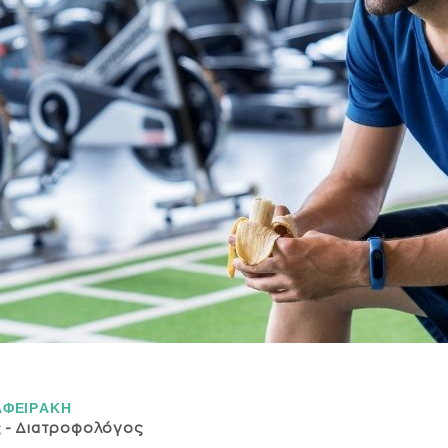
ΑΦΕΙΡAΚΗ
ς - Διατροφολόγος