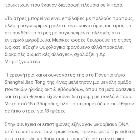
τρωκτικών που έκαναν διατροφή πλούσια σε λιπαρά.
«Το στρες μπορεί να είναι επιβλαβές με πολλούς τρόπους,
αλλά η συγκεκριμένη μελέτη είναι καινοτόμος ως προς το
ότι συνδέει το στρες με συγκεκριμένες αλλαγές στο
εντερικό μικροβίωμα. Μερικές φορές θεωρούμε το στρες
ως κατ’ εξοχήν ψυχολογικό φαινόμενο αλλά προκαλεί
διακριτές σωματικές αλλαγές», σχολιάζει η Δρ
Μπριτζγουότερ.
Η ερευνήτρια και οι συνεργάτες της στο Πανεπιστήμιο
Shanghai Jiao Tong της Κίνας μελέτησαν μια μεγάλη ομάδα
ποντικιών ηλικίας οκτώ εβδομάδων, όπου τα μισά αρσενικά
και τα μισά θηλυκά είχαν κάνει διατροφή με πολλά λιπαρά.
Μετά από 16 εβδομάδες, όλα τα πειραματόζωα εκτέθηκαν
σε ήπιο στρες για 18 ημέρες.
Στην συνέχεια οι επιστήμονες εξήγαγαν μικροβιακό DNA
από τα κόπρανα των τρωκτικών, πριν και μετά την έκθεση
στο στρες για να δουν πως επηρεαζόταν το εντερικό