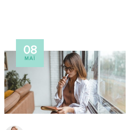
08
ΜΆΙ