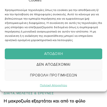
Cookies
ΦΕΒ
Χρησιμοποιούμε τεχνολογίες όπως τα cookies για την αποθήκευση ή/
και την πρόσβαση σε πληροφορίες συσκευής. Αυτό το κάνουμε για να
βελτιώσουμε την εμπειρία περιήγησης και να εμφανίσουμε (μη)
εξατομικευμένες διαφημίσεις. Η συναίνεση σε αυτές τις τεχνολογίες θα
μας επιτρέψει να επεξεργαζόμαστε δεδομένα όπως η συμπεριφορά
περιήγησης ή μοναδικά αναγνωριστικά σε αυτόν τον ιστότοπο. Η μη
συναίνεση ή η ανάκληση της συγκατάθεσης μπορεί να επηρεάσει
αρνητικά ορισμένα χαρακτηριστικά και λειτουργίες.
ΑΠΟΔΟΧΉ
ΔΕΝ ΑΠΟΔΈΧΟΜΑΙ
ΑΓΓΕΛΙΚH ΖΑΦΕΙΡAΚΗ
Διαιτολόγος - Διατροφολόγος
ΠΡΟΒΟΛΉ ΠΡΟΤΙΜΉΣΕΩΝ
Πολιτική Απορρήτου
,
ΔΙΑΙΤΑ
ΜΕΛΕΤΕΣ & ΕΡΕΥΝΕΣ
Η μακροζωία εξαρτάται και από το φύλο