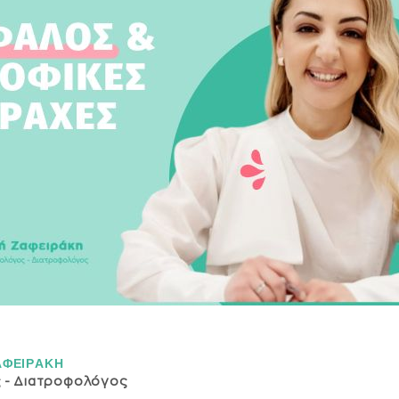
ΑΦΕΙΡAΚΗ
ς - Διατροφολόγος