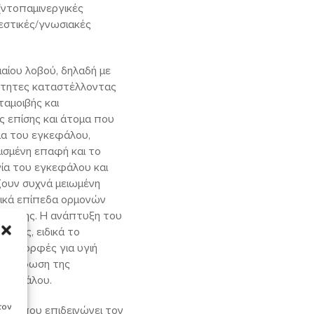
(ντοπαμινεργικές
λεστικές/γνωσιακές
αίου λοβού, δηλαδή με
νότητες καταστέλλοντας
ταμοιβής και
 επίσης και άτομα που
μα του εγκεφάλου,
μισμένη επαφή και το
ία του εγκεφάλου και
άζουν συχνά μειωμένη
τικά επίπεδα ορμονών
ύθμισης. Η ανάπτυξη του
έφους, ειδικά το
νές μορφές για υγιή
ιαμόρφωση της
εγκεφάλου.
τον
γμα που επιδεινώνει τον