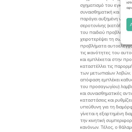
ιστ
σχηματισμό του εγκεφαλ
αρν
συναισθηματική και βιολ
παράγει αυξημένη νορεπι
σεροτονίνης (κατάθλιψη,
του παιδιού προβλέπει α
χειροτερέψει τη σωστή 
προβλήματα αυτοελέγχου
τις ικανότητες του αυτ
και εμπλέκεται στην πρ
καταστέλλει τις παρορμή
των μετωπιαίων λοβών, π
απόφαση εμπλέκει καθυσ
του προσαγωγίου) λαμβά
και συναισθηματικές αντ
καταστάσεις και ρυθμίζε
υπεύθυνη για τη διαμόρ
γίνεται η εξαρτημένη δ
την κινητική συμπεριφορ
κανόνων. Τέλος, ο θάλαμ