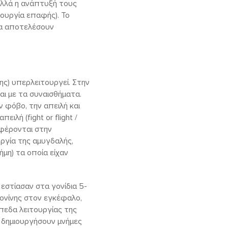
αλλά η ανάπτυξή τους
ουργία επαφής). Το
να αποτελέσουν
ης) υπερλειτουργεί. Στην
 με τα συναισθήματα.
 φόβο, την απειλή και
λή (fight or flight /
αφέρονται στην
ργία της αμυγδαλής,
μη) τα οποία είχαν
 εστίασαν στα γονίδια 5-
ονίνης στον εγκέφαλο,
ίπεδα λειτουργίας της
α δημιουργήσουν μνήμες