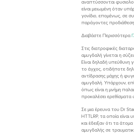
αναπτύσσονται φυσιολογ
είναι μειωμένη όταν υπ
γονίδιο, επομένως, σε 
παράγοντες προδιάθεση
Διαβάστε Περισσότερα
Γ
Στις διατροφικές διαταρ
αμυγδαλή γίνεται η σύζ
Είναι δηλαδή υπεύθυνη 
το άγχος, οτιδήποτε δηλα
αντίδρασης μάχης ή φυγ
αμυγδαλή. Υπάρχουν, επί
όπως είναι η μνήμη παλα
προκαλέσει ερεθίσματα 
Σε μια έρευνα του Dr St
HTTLRP, τα οποία είναι
και έδειξαν ότι τα άτομ
αμυγδαλής σε τραυματικά