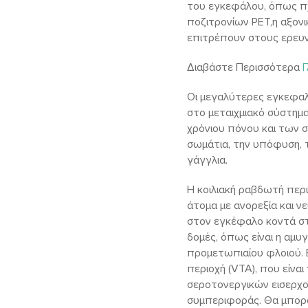
του εγκεφάλου, όπως πχ
ποζιτρονίων PET,η αξον
επιτρέπουν στους ερευν
Διαβάστε Περισσότερα
Γ
Οι μεγαλύτερες εγκεφαλ
στο μεταιχμιακό σύστημα
χρόνιου πόνου και των σ
σωμάτια, την υπόφυση, 
γάγγλια.
Η κοιλιακή ραβδωτή περι
άτομα με ανορεξία και νε
στον εγκέφαλο κοντά στ
δομές, όπως είναι η αμυ
προμετωπιαίου φλοιού. 
περιοχή (VTA), που είνα
σεροτονεργικών εισερχο
συμπεριφοράς. Θα μπορο