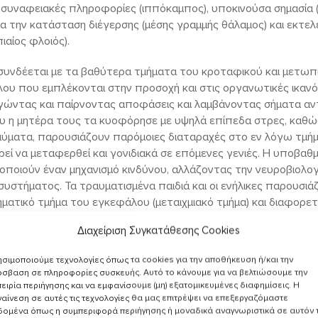
, συναφειακές πληροφορίες (ιππόκαμπος), υποκινούσα σημασία 
ια την κατάσταση διέγερσης (μέσης γραμμής θάλαμος) και εκτε
αίος φλοιός).
 συνδέεται με τα βαθύτερα τμήματα του κροταφικού και μετωπι
ου που εμπλέκονται στην προσοχή και στις οργανωτικές ικα
ογώντας και παίρνοντας αποφάσεις και λαμβάνοντας σήματα αν
υ η μητέρα τους τα κυοφόρησε με υψηλά επίπεδα στρες, καθώς
αύματα, παρουσιάζουν παρόμοιες διαταραχές στο εν λόγω τμή
εί να μεταφερθεί και γονιδιακά σε επόμενες γενιές. H υποβαθ
οποιούν έναν μηχανισμό κινδύνου, αλλάζοντας την νευροβιολογ
συστήματος. Τα τραυματισμένα παιδιά και οι ενήλικες παρουσι
ματικό τμήμα του εγκεφάλου (μεταιχμιακό τμήμα) και διαφορε
μα την εμφάνιση άγχους, κατάθλιψης και προβλημάτων αυτορρ
Διαχείριση Συγκατάθεσης Cookies
ηλικία είναι “εξαρτώμενη εμπειρία”, αφού ο εγκέφαλος του βρ
ασίζεται στην ευαίσθητη εναρμονισμένη φροντίδα από τις κοντι
σιμοποιούμε τεχνολογίες όπως τα cookies για την αποθήκευση ή/και την
α. Οι πρόωρες εμπειρίες επαφής παίζουν ουσιώδη ρόλο στην δ
σβαση σε πληροφορίες συσκευής. Αυτό το κάνουμε για να βελτιώσουμε την
λου και στην δημιουργία ενώσεων μεταξύ των τμημάτων του 
ειρία περιήγησης και να εμφανίσουμε (μη) εξατομικευμένες διαφημίσεις. Η
αίνεση σε αυτές τις τεχνολογίες θα μας επιτρέψει να επεξεργαζόμαστε
δομένα όπως η συμπεριφορά περιήγησης ή μοναδικά αναγνωριστικά σε αυτόν 
εται με την απουσία ασφαλούς και προστατευτικής επαφής, πρά