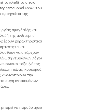
ί το κλειδί το οποίο
υπερλειτουργεί λόγω του
α προηγείται της
υργίας αμυγδαλής και
ηλαδή της ανώτερης
Δ φέρουν χαρακτηριστικά
ητικότητα και
ολουθούν να υπάρχουν
υελίνωση νευρώνων λόγω
 νευρωνικό τόξο (νήσος
λλειψη πείνας, κορεσμού,
ς κωδικοποιούν την
 αποφυγή αντικειμένων
άσεις.
τα μπορεί να πυροδοτήσει