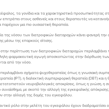
κέφαλος, τα γονίδια και τα χαρακτηριστικά προσωπικότητας σ
 επιτρέπει στους ασθενείς και στους θεραπευτές να κατανοή
να παρέχουν μια πιο ουσιαστική θεραπεία.
εία της νόσου των διατροφικών διαταραχών κάνει φανερή την
ς μέσω της επαρκούς σίτισης.
στην περίπτωση των διατροφικών διαταραχών περιλαμβάνει τ
λληλη φαρμακευτική αγωγή αποσκοπώντας στην διόρθωση τω
ται από την νόσο.
περιλαμβάνει σχήματα ψυχοθεραπείας όπως η γνωσιακή συμπε
ραπεία (IPT), η διαλεκτική συμπεριφορική θεραπεία (DBT) και η
μετατοπιστούν νευροβιολογικές αποκρίσεις, όπως η γνώση, η σ
το συναίσθημα, με σκοπό την αλλαγή της εγκεφαλικής απόκρισης.
ν στην αλλαγή της δομής του εγκεφάλου.
αντικό ρόλο στην μελέτη του εγκεφάλου έχουν διαδραματίσει οι