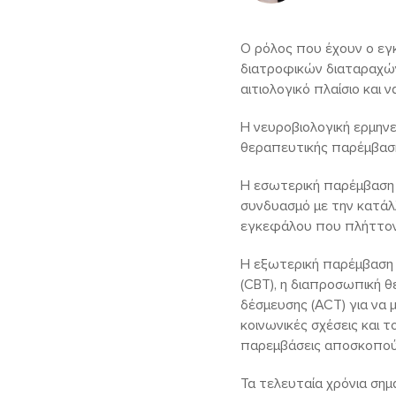
Ο ρόλος που έχουν ο εγ
διατροφικών διαταραχών
αιτιολογικό πλαίσιο και 
Η νευροβιολογική ερμην
θεραπευτικής παρέμβαση
Η εσωτερική παρέμβαση 
συνδυασμό με την κατά
εγκεφάλου που πλήττον
Η εξωτερική παρέμβαση 
(CBT), η διαπροσωπική θε
δέσμευσης (ACT) για να 
κοινωνικές σχέσεις και 
παρεμβάσεις αποσκοπού
Τα τελευταία χρόνια σημ