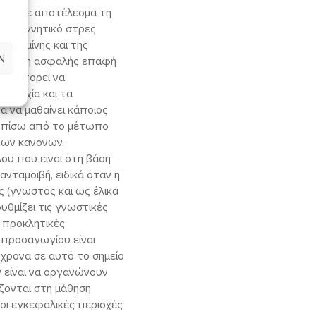
ρες, με αποτέλεσμα τη
 προγεννητικό στρες
τοπαμίνης και της
Ν
ει ότι η ασφαλής επαφή
ρες μπορεί να
νησυχία και τα
 να μαθαίνει κάποιος
ι πίσω από το μέτωπο
των κανόνων,
λου που είναι στη βάση
νταμοιβή, ειδικά όταν η
 (γνωστός και ως έλικα
θμίζει τις γνωστικές
ε προκλητικές
υ προσαγωγίου είναι
χρονα σε αυτό το σημείο
 είναι να οργανώνουν
ίζονται στη μάθηση
 οι εγκεφαλικές περιοχές