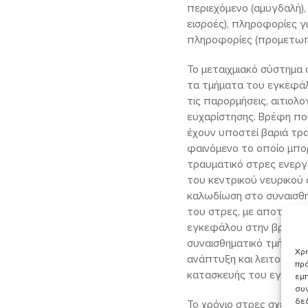
περιεχόμενο (αμυγδαλή)
εισροές), πληροφορίες γ
πληροφορίες (προμετωπι
Το μεταιχμιακό σύστημα
τα τμήματα του εγκεφάλ
τις παρορμήσεις, αιτιολ
ευχαρίστησης. Βρέφη πο
έχουν υποστεί βαριά τρ
φαινόμενο το οποίο μπορ
τραυματικό στρες ενεργ
του κεντρικού νευρικού 
καλωδίωση στο συναισθη
του στρες, με αποτέλεσ
εγκεφάλου στην βρεφική 
συναισθηματικό τμήμα, β
Χρη
ανάπτυξη και λειτουργί
πρό
κατασκευής του εγκεφά
εμπ
συν
δε
Το χρόνιο στρες σχετίζ