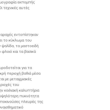
τομογραφία εκπομπής
ι τεχνικές αυτές
ταραχές εντοπίστηκαν
ει το κύκλωμα του
 ψαλίδα, τα μαστοειδή
φλοιό και τα βασικά
υροδοτείται για τα
ικρή περιοχή βαθιά μέσα
ι με μεταιχμιακές
εριοχές του
ν κοιλιακή καλυπτήρια
ην υψηλότερη πυκνότητα
υποκινούσες πλευρές της
υναισθηματικό