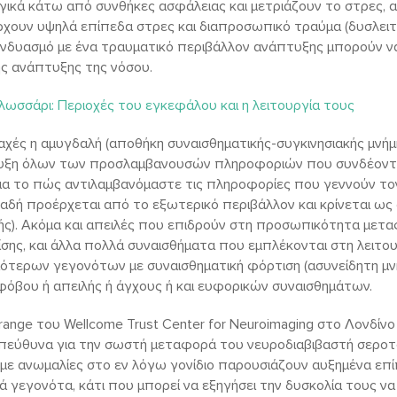
ικά κάτω από συνθήκες ασφάλειας και μετριάζουν το στρες, 
άρχουν υψηλά επίπεδα στρες και διαπροσωπικό τραύμα (δυσλειτ
συνδυασμό με ένα τραυματικό περιβάλλον ανάπτυξης μπορούν 
ς ανάπτυξης της νόσου.
λωσσάρι: Περιοχές του εγκεφάλου και η λειτουργία τους
αχές η αμυγδαλή (αποθήκη συναισθηματικής-συγκινησιακής μνήμ
ευξη όλων των προσλαμβανουσών πληροφοριών που συνδέονται
για το πώς αντιλαμβανόμαστε τις πληροφορίες που γεννούν τον
δή προέρχεται από το εξωτερικό περιβάλλον και κρίνεται ως απει
ής). Ακόμα και απειλές που επιδρούν στη προσωπικότητα μετ
σης, και άλλα πολλά συναισθήματα που εμπλέκονται στη λειτου
ιότερων γεγονότων με συναισθηματική φόρτιση (ασυνείδητη μνή
φόβου ή απειλής ή άγχους ή και ευφορικών συναισθημάτων.
arange του Wellcome Trust Center for Neuroimaging στο Λονδίνο
 υπεύθυνα για την σωστή μεταφορά του νευροδιαβιβαστή σεροτ
α με ανωμαλίες στο εν λόγω γονίδιο παρουσιάζουν αυξημένα επ
 γεγονότα, κάτι που μπορεί να εξηγήσει την δυσκολία τους ν