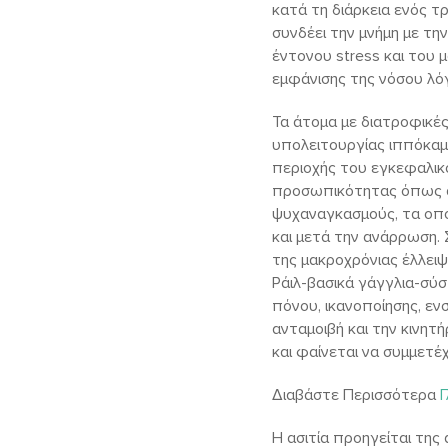
κατά τη διάρκεια ενός τρ
συνδέει την μνήμη με τη
έντονου stress και του 
εμφάνισης της νόσου λό
Τα άτομα με διατροφικέ
υπολειτουργίας ιππόκαμ
περιοχής του εγκεφαλικο
προσωπικότητας όπως άγ
ψυχαναγκασμούς, τα οπ
και μετά την ανάρρωση.
της μακροχρόνιας έλλει
Ράιλ-βασικά γάγγλια-σύσ
πόνου, ικανοποίησης, εν
ανταμοιβή και την κινητ
και φαίνεται να συμμετέ
Διαβάστε Περισσότερα
Γ
Η ασιτία προηγείται της 