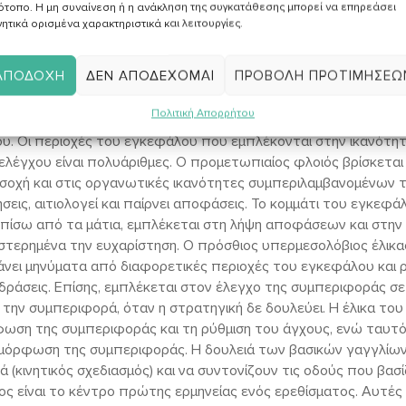
ότοπο. Η μη συναίνεση ή η ανάκληση της συγκατάθεσης μπορεί να επηρεάσει
ικού κυκλώματος και αλλάζει τα επίπεδα των ορμονών του στ
ητικά ορισμένα χαρακτηριστικά και λειτουργίες.
ογική απορρύθμιση, την ανησυχία και την κατάθλιψη. Επίσης, το
νεφρίνη (διέγερση και αναταραχή) και μειώνει τα επίπεδα της ν
ΑΠΟΔΟΧΉ
ΔΕΝ ΑΠΟΔΈΧΟΜΑΙ
ΠΡΟΒΟΛΉ ΠΡΟΤΙΜΉΣΕΩ
 ανησυχία, συναισθηματική δυσαρμονία). Έρευνες έχουν αποδείξ
υτοέλεγχο στην πρώιμη σχολική ηλικία. Το χρόνιο και τοξικό στ
Πολιτική Απορρήτου
ανάπτυξη των εγκεφαλικών κυκλωμάτων, με αποτέλεσμα την α
. Οι περιοχές του εγκεφάλου που εμπλέκονται στην ικανότητα
οελέγχου είναι πολυάριθμες. Ο προμετωπιαίος φλοιός βρίσκετα
οσοχή και στις οργανωτικές ικανότητες συμπεριλαμβανομένων 
σεις, αιτιολογεί και παίρνει αποφάσεις. Το κομμάτι του εγκεφά
ίσω από τα μάτια, εμπλέκεται στη λήψη αποφάσεων και στην α
τερημένα την ευχαρίστηση. Ο πρόσθιος υπερμεσολόβιος έλικας
νει μηνύματα από διαφορετικές περιοχές του εγκεφάλου και ρυ
ιδράσεις. Επίσης, εμπλέκεται στον έλεγχο της συμπεριφοράς σ
ι την συμπεριφορά, όταν η στρατηγική δε δουλεύει. Η έλικα το
φωση της συμπεριφοράς και τη ρύθμιση του άγχους, ενώ ταυτό
ιαμόρφωση της συμπεριφοράς. Η δουλειά των βασικών γαγγλίων
ά (κινητικός σχεδιασμός) και να συντονίζουν τις οδούς που βασ
ος είναι το κέντρο πρώτης ερμηνείας ενός ερεθίσματος. Αυτές