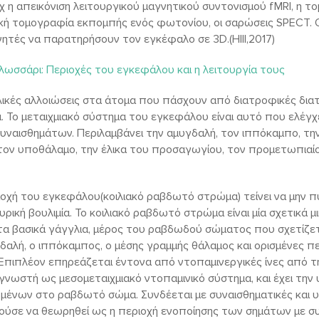
 η απεικόνιση λειτουργικού μαγνητικού συντονισμού fMRI, η 
ική τομογραφία εκπομπής ενός φωτονίου, οι σαρώσεις SPECT. Ο
ητές να παρατηρήσουν τον εγκέφαλο σε 3D.(HIll,2017)
λωσσάρι: Περιοχές του εγκεφάλου και η λειτουργία τους
ικές αλλοιώσεις στα άτομα που πάσχουν από διατροφικές δια
. Το μεταιχμιακό σύστημα του εγκεφάλου είναι αυτό που ελέγχ
υναισθημάτων. Περιλαμβάνει την αμυγδαλή, τον ιππόκαμπο, την
τον υποθάλαμο, την έλικα του προσαγωγίου, τον προμετωπιαίο 
οχή του εγκεφάλου(κοιλιακό ραβδωτό στρώμα) τείνει να μην π
υρική βουλιμία. Το κοιλιακό ραβδωτό στρώμα είναι μία σχετικά μ
α βασικά γάγγλια, μέρος του ραβδωδού σώματος που σχετίζετα
γδαλή, ο ιππόκαμπος, ο μέσης γραμμής θάλαμος και ορισμένες π
Επιπλέον επηρεάζεται έντονα από ντοπαμινεργικές ίνες από τη
ι γνωστή ως μεσομεταιχμιακό ντοπαμινικό σύστημα, και έχει τ
μένων στο ραβδωτό σώμα. Συνδέεται με συναισθηματικές και 
ύσε να θεωρηθεί ως η περιοχή ενοποίησης των σημάτων με σ