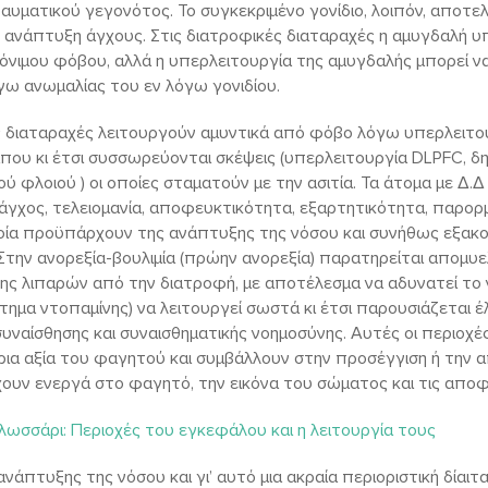
αυματικού γεγονότος. Το συγκεκριμένο γονίδιο, λοιπόν, αποτελε
ν ανάπτυξη άγχους. Στις διατροφικές διαταραχές η αμυγδαλή 
μόνιμου φόβου, αλλά η υπερλειτουργία της αμυγδαλής μπορεί ν
γω ανωμαλίας του εν λόγω γονιδίου.
ς διαταραχές λειτουργούν αμυντικά από φόβο λόγω υπερλειτο
που κι έτσι συσσωρεύονται σκέψεις (υπερλειτουργία DLPFC, δ
ύ φλοιού ) οι οποίες σταματούν με την ασιτία. Τα άτομα με Δ.
χος, τελειομανία, αποφευκτικότητα, εξαρτητικότητα, παρορμ
οία προϋπάρχουν της ανάπτυξης της νόσου και συνήθως εξακ
 Στην ανορεξία-βουλιμία (πρώην ανορεξία) παρατηρείται απομ
ψης λιπαρών από την διατροφή, με αποτέλεσμα να αδυνατεί το
τημα ντοπαμίνης) να λειτουργεί σωστά κι έτσι παρουσιάζεται έ
συναίσθησης και συναισθηματικής νοημοσύνης. Αυτές οι περιοχέ
ήρια αξία του φαγητού και συμβάλλουν στην προσέγγιση ή την
χουν ενεργά στο φαγητό, την εικόνα του σώματος και τις αποφ
λωσσάρι: Περιοχές του εγκεφάλου και η λειτουργία τους
ανάπτυξης της νόσου και γι’ αυτό μια ακραία περιοριστική δίαι