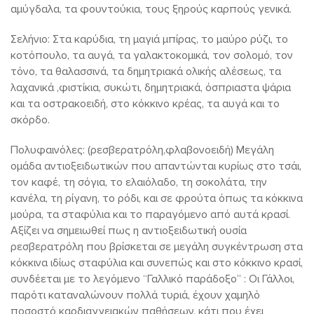
αμύγδαλα, τα φουντούκια, τους ξηρούς καρπούς γενικά.
Σελήνιο: Στα καρύδια, τη μαγιά μπίρας, το μαύρο ρύζι, το
κοτόπουλο, τα αυγά, τα γαλακτοκομικά, τον σολομό, τον
τόνο, τα θαλασσινά, τα δημητριακά ολικής αλέσεως, τα
λαχανικά ,φιστίκια, συκώτι, δημητριακά, όσπριαστα ψάρια
και τα οστρακοειδή, στο κόκκινο κρέας, τα αυγά και το
σκόρδο.
Πολυφαινόλες: (ρεσβερατρόλη,φλαβονοειδή) Μεγάλη
ομάδα αντιοξειδωτικών που απαντώνται κυρίως στο τσάι,
τον καφέ, τη σόγια, το ελαιόλαδο, τη σοκολάτα, την
κανέλα, τη ρίγανη, το ρόδι, και σε φρούτα όπως τα κόκκινα
μούρα, τα σταφύλια και το παραγόμενο από αυτά κρασί.
Αξίζει να σημειωθεί πως η αντιοξειδωτική ουσία
ρεσβερατρόλη που βρίσκεται σε μεγάλη συγκέντρωση στα
κόκκινα ιδίως σταφύλια και συνεπώς και στο κόκκινο κρασί,
συνδέεται με το λεγόμενο “Γαλλικό παράδοξο” : Οι Γάλλοι,
παρότι καταναλώνουν πολλά τυριά, έχουν χαμηλό
ποσοστό καρδιαγγειακών παθήσεων, κάτι που έχει