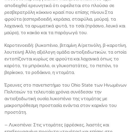
αποδειχθεί ερευνητικά ότι οφείλεται στο πλούσιο σε
ρεσβερατρόλη κόκκινο κρασί που επίσης πίνουν.Στα
φρούτα (εσπεριδοειδή, κεράσια, σταφύλια, μούρα), τα
λαχανικά, τα αρωματικά φυτά, το τσάι (πράσινο, λευκό και
μαύρο), το κακάο και τα παράγωγά του.
Καροτενοειδή: (λυκοπένιο, βιταμίνη Α/ρετινόλη, β-καροτίνη,
λουτεϊνη) Άλλη αξιόλογη ομάδα αντιοξειδωτικών, τα οποία
εντοπίζονται κυρίως σε φρούτα και λαχανικά όπως το
καρότο, το μπρόκολο, οι γλυκοπατάτες, το πεπόνι, το
βερίκοκο, το ροδάκινο, η ντομάτα.
Έρευνες στο πανεπιστήμιο του Ohio State των Ηνωμένων
Πολιτειών τα τελευταία χρόνια συνέδεσαν την
αντιοξειδωτική ουσία λυκοπένιο της ντομάτας με
μακροπρόθεσμη προστασία ενάντια στον καρκίνο του
προστάτη.
– Λυκοπένιο: Στις ντομάτες (φρέσκες, λιαστές και
επεξεργασμένα προϊόντα ντομάτας) και επίσης στο