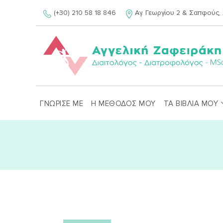
Skip
(+30) 210 58 18 846
Αγ. Γεωργίου 2 & Σαπφούς, 
to
content
ΓΝΩΡΙΣΕ ΜΕ
Η ΜΕΘΟΔΟΣ ΜΟΥ
ΤΑ ΒΙΒΛΙΑ ΜΟΥ