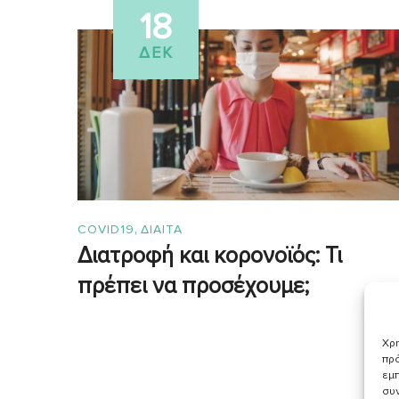
18
ΔΕΚ
,
COVID19
ΔΙΑΙΤΑ
Διατροφή και κορονοϊός: Τι
πρέπει να προσέχουμε;
Χρη
πρό
εμπ
συν