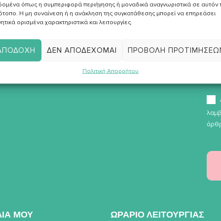
δομένα όπως η συμπεριφορά περιήγησης ή μοναδικά αναγνωριστικά σε αυτόν 
ότοπο. Η μη συναίνεση ή η ανάκληση της συγκατάθεσης μπορεί να επηρεάσει
ητικά ορισμένα χαρακτηριστικά και λειτουργίες.
ΑΠΟΔΟΧΉ
ΔΕΝ ΑΠΟΔΈΧΟΜΑΙ
ΠΡΟΒΟΛΉ ΠΡΟΤΙΜΉΣΕΩ
Εγγραφή στο
Newsletter
Πολιτική Απορρήτου
λαμβ
άρθρ
ΛΙΑ ΜΟΥ
ΩΡΑΡΙΟ ΛΕΙΤΟΥΡΓΙΑΣ