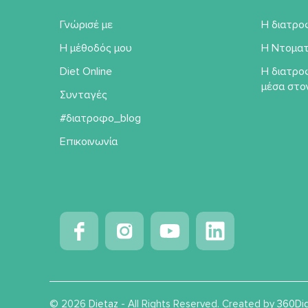
Γνώρισέ με
Η διατρο
Η μέθοδός μου
Η Ντοματ
Diet Online
Η διατρο
μέσα στο
Συνταγές
#διατροφο_blog
Επικοινωνία
© 2026
Dietaz
- All Rights Reserved. Created by
360Dig