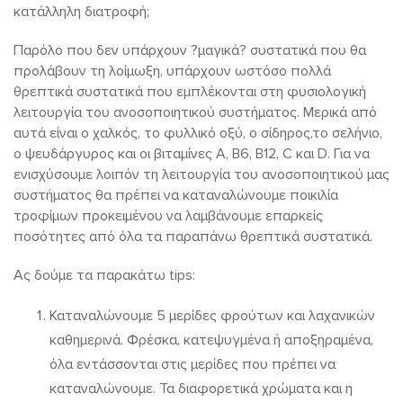
κατάλληλη διατροφή;
Παρόλο που δεν υπάρχουν ?μαγικά? συστατικά που θα
προλάβουν τη λοίμωξη, υπάρχουν ωστόσο πολλά
θρεπτικά συστατικά που εμπλέκονται στη φυσιολογική
λειτουργία του ανοσοποιητικού συστήματος. Μερικά από
αυτά είναι ο χαλκός, το φυλλικό οξύ, ο σίδηρος,το σελήνιο,
ο ψευδάργυρος και οι βιταμίνες Α, Β6, Β12, C και D. Για να
ενισχύσουμε λοιπόν τη λειτουργία του ανοσοποιητικού μας
συστήματος θα πρέπει να καταναλώνουμε ποικιλία
τροφίμων προκειμένου να λαμβάνουμε επαρκείς
ποσότητες από όλα τα παραπάνω θρεπτικά συστατικά.
Ας δούμε τα παρακάτω tips:
Καταναλώνουμε 5 μερίδες φρούτων και λαχανικών
καθημερινά. Φρέσκα, κατεψυγμένα ή αποξηραμένα,
όλα εντάσσονται στις μερίδες που πρέπει να
καταναλώνουμε. Τα διαφορετικά χρώματα και η