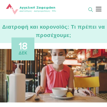
Skip
to
content
Διατροφή και κορονοϊός: Τι πρέπει να
προσέχουμε;
18
ΔΕΚ