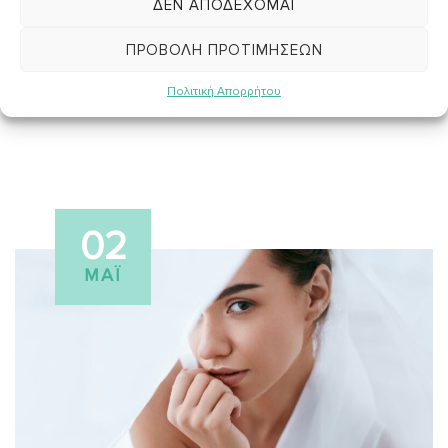
ΔΕΝ ΑΠΟΔΈΧΟΜΑΙ
ΔΙΑΙΤΑ
Άνηθος ο ιδιαίτερος
ΠΡΟΒΟΛΉ ΠΡΟΤΙΜΉΣΕΩΝ
Πολιτική Απορρήτου
02
ΜΆΙ