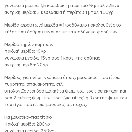
γυναικεία μερίδα: 1,5 κεσεδάκι ή περίπου ½ μπολ 225γρ
αντρική μερίδα: 2 κεσεδάκια ή περίπου 1 μπολ.450γρ
Μερίδα φρούτων:1 μερίδα = 1 ισοδύναμο ( ακολουθεί στο
τέλος του άρθρου πίνακας με τα ισοδύναμα φρούτων).
Μερίδα ξηρών καρπών:
παιδική μερίδα: 10γρ
γυναικεία μερίδα: 15γρ όσο 1 κουτ. της σούπας
αντρική μερίδα: 20γρ
Μερίδες για πλήρη γεύματα όπως: μουσακάς, παστίτσιο,
τυρόπιτα, σπανακόπιτα κτλ,
υπολογίζονται όσο μια φέτα ψωμί του τοστ σε έκταση και
όσο 2 φέτες ψωμί του τοστ(για πίτες) ή 3 φέτες ψωμί του
τοστ(για παστίτσιο-μουσακά) σε πάχος.
Για μουσακά-παστίτσιο:
παιδική μερίδα: 200γρ
γυναικεία μερίδα: 250γρ