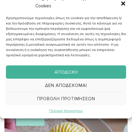
Cookies
ΑΓΓΕΛΙΚH ΖΑΦΕΙΡAΚΗ
Διαιτολόγος - Διατροφολόγος
Χρησιμοποιούμε τεχνολογίες όπως τα cookies για την αποθήκευση ή/
και την πρόσβαση σε πληροφορίες συσκευής. Αυτό το κάνουμε για να
βελτιώσουμε την εμπειρία περιήγησης και να εμφανίσουμε (μη)
εξατομικευμένες διαφημίσεις. Η συναίνεση σε αυτές τις τεχνολογίες θα
μας επιτρέψει να επεξεργαζόμαστε δεδομένα όπως η συμπεριφορά
,
ΔΙΑΙΤΑ
ΥΓΕΙΑ
περιήγησης ή μοναδικά αναγνωριστικά σε αυτόν τον ιστότοπο. Η μη
Ποιες 10 τροφές θα κρατήσουν το δέρμα σας
συναίνεση ή η ανάκληση της συγκατάθεσης μπορεί να επηρεάσει
αρνητικά ορισμένα χαρακτηριστικά και λειτουργίες.
λαμπερό όλο το χειμώνα;
ΑΠΟΔΟΧΉ
ΔΕΝ ΑΠΟΔΈΧΟΜΑΙ
ΠΡΟΒΟΛΉ ΠΡΟΤΙΜΉΣΕΩΝ
15
Πολιτική Απορρήτου
ΙΟΎΛ