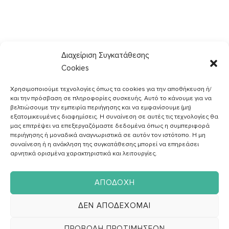
03
Διαχείριση Συγκατάθεσης
Cookies
ΙΟΎΝ
Χρησιμοποιούμε τεχνολογίες όπως τα cookies για την αποθήκευση ή/
και την πρόσβαση σε πληροφορίες συσκευής. Αυτό το κάνουμε για να
βελτιώσουμε την εμπειρία περιήγησης και να εμφανίσουμε (μη)
εξατομικευμένες διαφημίσεις. Η συναίνεση σε αυτές τις τεχνολογίες θα
μας επιτρέψει να επεξεργαζόμαστε δεδομένα όπως η συμπεριφορά
περιήγησης ή μοναδικά αναγνωριστικά σε αυτόν τον ιστότοπο. Η μη
συναίνεση ή η ανάκληση της συγκατάθεσης μπορεί να επηρεάσει
αρνητικά ορισμένα χαρακτηριστικά και λειτουργίες.
ΑΠΟΔΟΧΉ
ΔΕΝ ΑΠΟΔΈΧΟΜΑΙ
ΑΓΓΕΛΙΚH ΖΑΦΕΙΡAΚΗ
ΠΡΟΒΟΛΉ ΠΡΟΤΙΜΉΣΕΩΝ