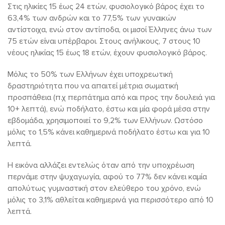
Στις ηλικίες 15 έως 24 ετών, φυσιολογικό βάρος έχει το
63,4% των ανδρών και το 77,5% των γυναικών
αντίστοιχα, ενώ στον αντίποδα, οι μισοί Έλληνες άνω των
75 ετών είναι υπέρβαροι. Στους ανήλικους, 7 στους 10
νέους ηλικίας 15 έως 18 ετών, έχουν φυσιολογικό βάρος.
Μόλις το 50% των Ελλήνων έχει υποχρεωτική
δραστηριότητα που να απαιτεί μέτρια σωματική
προσπάθεια (π.χ περπάτημα από και προς την δουλειά για
10+ λεπτά), ενώ ποδήλατο, έστω και μία φορά μέσα στην
εβδομάδα, χρησιμοποιεί το 9,2% των Ελλήνων. Ωστόσο
μόλις το 1,5% κάνει καθημερινά ποδήλατο έστω και για 10
λεπτά.
Η εικόνα αλλάζει εντελώς όταν από την υποχρέωση
περνάμε στην ψυχαγωγία, αφού το 77% δεν κάνει καμία
απολύτως γυμναστική στον ελεύθερο του χρόνο, ενώ
μόλις το 3,1% αθλείται καθημερινά για περισσότερο από 10
λεπτά.