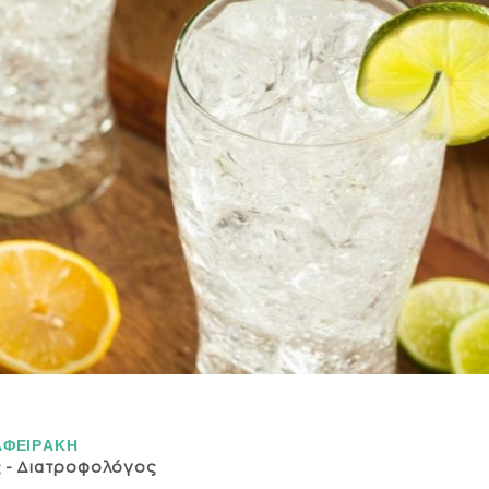
ΑΦΕΙΡAΚΗ
ς - Διατροφολόγος