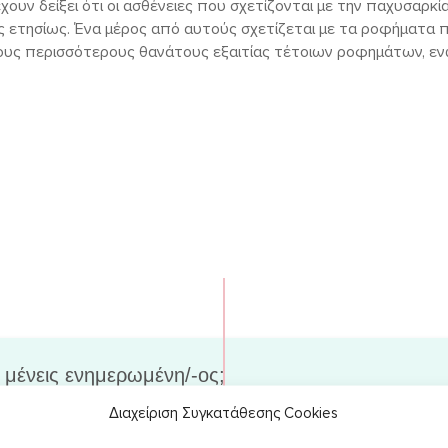
ουν δείξει ότι οι ασθένειες που σχετίζονται με την παχυσαρκ
ς ετησίως. Ένα μέρος από αυτούς σχετίζεται με τα ροφήματα π
τους περισσότερους θανάτους εξαιτίας τέτοιων ροφημάτων, εν
 μένεις ενημερωμένη/-ος;
Διαχείριση Συγκατάθεσης Cookies
 σου στο newsletter, για να λαμβάνεις
 νέα άρθρα & χρήσιμες συμβουλές στο