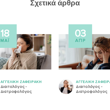
Σχετικά άρθρα
18
03
ΜΆΙ
ΑΠΡ
ΑΓΓΕΛΙΚH ΖΑΦΕΙΡAΚΗ
ΑΓΓΕΛΙΚH ΖΑΦΕΙ
Διαιτολόγος -
Διαιτολόγος -
Διατροφολόγος
Διατροφολόγος