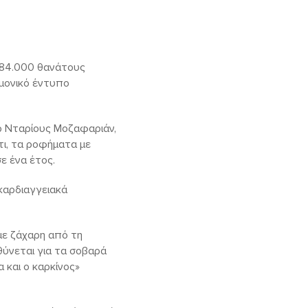
 184.000 θανάτους
μονικό έντυπο
ρ Νταρίους Μοζαφαριάν,
ι, τα ροφήματα με
ε ένα έτος.
 καρδιαγγειακά
με ζάχαρη από τη
θύνεται για τα σοβαρά
 και ο καρκίνος»