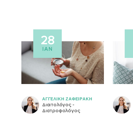
28
ΙΑΝ
ΑΓΓΕΛΙΚH ΖΑΦΕΙΡAΚΗ
Διαιτολόγος -
Διατροφολόγος