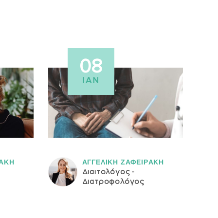
08
ΙΑΝ
ΡAΚΗ
ΑΓΓΕΛΙΚH ΖΑΦΕΙΡAΚΗ
Διαιτολόγος -
Διατροφολόγος