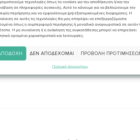
σιμοποιούμε τεχνολογίες όπως τα cookies για την αποθήκευση ή/και την
σβαση σε πληροφορίες συσκευής. Αυτό το κάνουμε για να βελτιώσουμε την
ειρία περιήγησης και να εμφανίσουμε (μη) εξατομικευμένες διαφημίσεις. Η
αίνεση σε αυτές τις τεχνολογίες θα μας επιτρέψει να επεξεργαζόμαστε
δομένα όπως η συμπεριφορά περιήγησης ή μοναδικά αναγνωριστικά σε αυτόν 
ότοπο. Η μη συναίνεση ή η ανάκληση της συγκατάθεσης μπορεί να επηρεάσει
ην
Πολιτική Απορρήτου
και επιθυμώ να
ητικά ορισμένα χαρακτηριστικά και λειτουργίες.
ό υλικό σχετικά με συνταγές, νέα, άρθρα κα.
ΑΠΟΔΟΧΉ
ΔΕΝ ΑΠΟΔΈΧΟΜΑΙ
ΠΡΟΒΟΛΉ ΠΡΟΤΙΜΉΣΕΩ
Πολιτική Απορρήτου