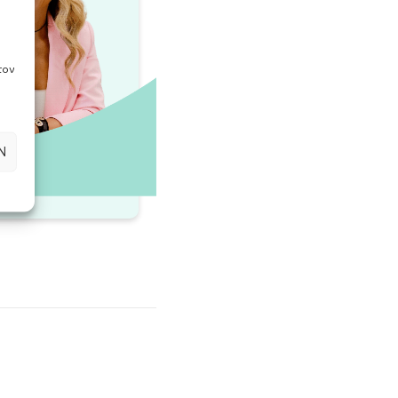
τον
Ν