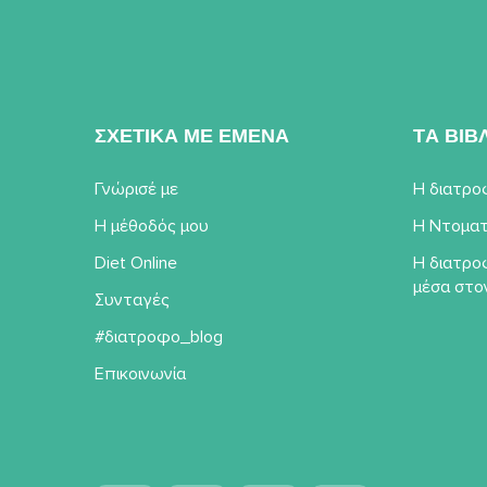
ΣΧΕΤΙΚΑ ΜΕ ΕΜΕΝΑ
TΑ ΒΙΒ
Γνώρισέ με
Η διατρο
Η μέθοδός μου
Η Ντοματ
Diet Online
Η διατρο
μέσα στο
Συνταγές
#διατροφο_blog
Επικοινωνία