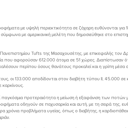
 ροφήματα με υψηλή περιεκτικότητα σε ζάχαρη ευθύνονται για
 σύμφωνα με αμερικανική μελέτη που δημοσιεύθηκε στο επιστη
 Πανεπιστημίου Tufts της Μασαχουσέτης, με επικεφαλής τον Δ
ία που αφορούσαν 612.000 άτομα σε 51 χώρες. Διαπίστωσαν ότ
αλέσουν περίπου όσους θανάτους προκαλεί και η γρίπη μέσα σ
υς, οι 133.000 αποδίδονται στον διαβήτη τύπου ΙΙ, 45.000 σε
 καρκίνους.
 παγκόσμια προτεραιότητα η μείωση ή εξαφάνιση των ποτών 
οφήματα οδηγούν σε παχυσαρκία και αυτή, με τη σειρά της, ευ
ρα χρόνια προβλήματα υγείας, όπως ο διαβήτης, η καρδιοπάθεια
ριάν.