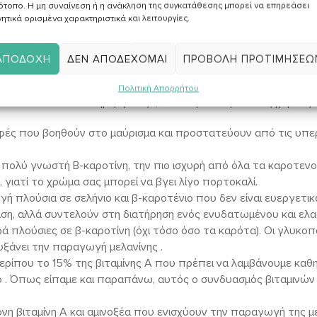
τιοξειδωτικού τους περιεχομένου. Η βίο μελανίνη και το πράσ
ότοπο. Η μη συναίνεση ή η ανάκληση της συγκατάθεσης μπορεί να επηρεάσει
ητικά ορισμένα χαρακτηριστικά και λειτουργίες.
μα που προκαλείται στο δέρμα (αντίδραση ερυθρότητας). Η βίο 
 έχει 1000 φορές μεγαλύτερη δράση από τη βιταμίνη Ε στην κ
νου.
ΑΠΟΔΟΧΉ
ΔΕΝ ΑΠΟΔΈΧΟΜΑΙ
ΠΡΟΒΟΛΉ ΠΡΟΤΙΜΉΣΕΩ
άλλει στην ανάπλαση των ηλιακών εγκαυμάτων και στην επού
ση του οργανισμού θα πρέπει να είναι βασικό μας μέλημακατά
Πολιτική Απορρήτου
ε να καταναλώνετε ημερησίως 1,5-2lt νερό κ άφθονους χυμούς
οφές που βοηθούν στο μαύρισμα και προστατεύουν από τις υπερ
ν πολύ γνωστή Β-καροτίνη, την πιο ισχυρή από όλα τα καροτεν
γιατί το χρώμα σας μπορεί να βγει λίγο πορτοκαλί.
γή πλούσια σε σελήνιο και β-καροτένιο που δεν είναι ευεργετικ
άση, αλλά συντελούν στη διατήρηση ενός ενυδατωμένου και ελα
ά πλούσιες σε β-καροτίνη (όχι τόσο όσο τα καρότα). Οι γλυκ
αυξάνει την παραγωγή μελανίνης .
περίπου το 15% της βιταμίνης Α που πρέπει να λαμβάνουμε καθη
ο . Όπως είπαμε και παραπάνω, αυτός ο συνδυασμός βιταμινών 
νη βιταμίνη Α και αμινοξέα που ενισχύουν την παραγωγή της με