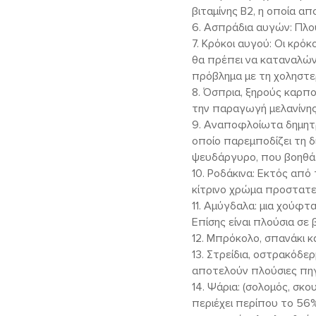
βιταμίνης Β2, η οποία απ
6. Ασπράδια αυγών: Πλού
7. Κρόκοι αυγού: Οι κρόκ
θα πρέπει να καταναλών
πρόβλημα με τη χοληστε
8. Όσπρια, ξηρούς καρπο
την παραγωγή μελανίνης
9. Αναποφλοίωτα δημητρι
οποίο παρεμποδίζει τη δ
ψευδάργυρο, που βοηθά
10. Ροδάκινα: Εκτός από
κίτρινο χρώμα προστατε
11. Αμύγδαλα: μια χούφτ
Επίσης είναι πλούσια σε 
12. Μπρόκολο, σπανάκι κ
13. Στρείδια, οστρακόδερ
αποτελούν πλούσιες πηγ
14. Ψάρια: (σολομός, σκο
περιέχει περίπου το 56