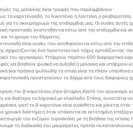
πηγές της μελανίνης είναι τροφές που περιλαμβάνουν :
ως τα καροτενοειδή, το λυκοπένιο, η λουτείνη ,η ρεσβερατόλη, 
μό για το σκουρόχρωμο της επιδερμίδας μας. Οι ουσίες αυτές (
τική προστασία, εναποτίθενται κάτω από την επιδερμίδα και σ
και το χρώμα του δέρματος.
οτενοειδή είναι ουσίες που αποθηκεύονται κάτω από την επιδε
ς σχηματίζοντας ένα προστατευτικό τείχος εμποδίζοντας την
ρικό του οργανισμού. Υπάρχουν περίπου 600 διαφορετικά καρο
οφές και βοηθούν φυσικά να αυξηθεί η μελανίνη και υπάρχουν 
νικά (και πράσινα φυλλώδη) τα οποία είναι τα πλέον υπεύθυνα 
α καροτενοειδή προστατεύουν το δέρμα από τους διάφορους ερ
φηση του β-καροτένιου (προ-βιταμίνη Α)από τον οργανισμό, κα
 και ιδιαίτερα τα λαχανικά με ελαιόλαδο. Επίσης, συνιστάται 
φρέσκα, γιατί το β-καροτένιο είναι ευαίσθητο και χάνεται όταν
ο χρονικό διάστημα ή όταν υπόκεινται σε εκτεταμένη επεξεργα
 λειτουργία του ενζύμου τυροσινάση, με τη βοήθεια της οποίας 
ύνουμε τη διαδικασία του μαυρίσματος πρέπει να καταναλώνο