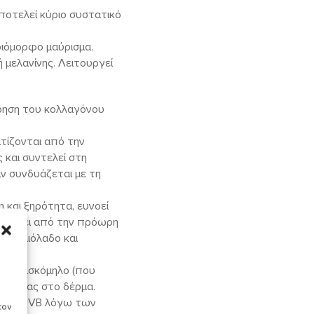
Αποτελεί κύριο συστατικό
οιόμορφο μαύρισμα.
 μελανίνης. Λειτουργεί
ήρηση του κολλαγόνου
τίζονται από την
 και συντελεί στη
ν συνδυάζεται με τη
η και ξηρότητα, ευνοεί
τατεύει από την πρόωρη
, ελαιόλαδο και
, το φασκόμηλο (που
οβολίας στο δέρμα.
A και UVB λόγω των
τον