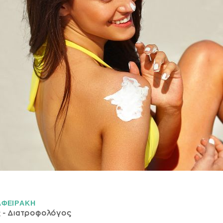
ΑΦΕΙΡAΚΗ
ς - Διατροφολόγος