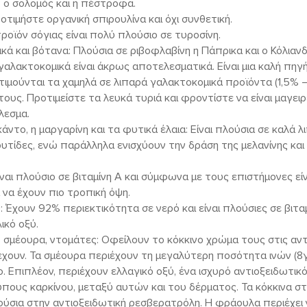
 ο σολομός και η πέστροφα.
ροτιμήστε οργανική σπιρουλίνα και όχι συνθετική.
ροϊόν σόγιας είναι πολύ πλούσιο σε τυροσίνη.
κά και βότανα: Πλούσια σε ριβοφλαβίνη η Πάπρικα και ο Κόλιαν
τα γαλακτοκομικά είναι άκρως αποτελεσματικά. Είναι μια καλή πηγή
οτιμούνται τα χαμηλά σε λιπαρά γαλακτοκομικά προϊόντα (1,5% 
ους. Προτιμείστε τα λευκά τυριά και φροντίστε να είναι μαγει
λεσμα.
κάντο, η μαργαρίνη και τα φυτικά έλαια: Είναι πλούσια σε καλά λ
υτίδες, ενώ παράλληλα ενισχύουν την δράση της μελανίνης και
ναι πλούσιο σε βιταμίνη Α και σύμφωνα με τους επιστήμονες είν
 να έχουν πιο τροπική όψη.
 Έχουν 92% περιεκτικότητα σε νερό και είναι πλούσιες σε βιταμί
ικό οξύ.
 σμέουρα, ντομάτες: Οφείλουν το κόκκινο χρώμα τους στις αντ
χουν. Τα σμέουρα περιέχουν τη μεγαλύτερη ποσότητα ινών (8γρ
 Επιπλέον, περιέχουν ελλαγικό οξύ, ένα ισχυρό αντιοξειδωτικό
πους καρκίνου, μεταξύ αυτών και του δέρματος. Τα κόκκινα στ
πλούσια στην αντιοξειδωτική ρεσβερατρόλη. Η φράουλα περιέχε