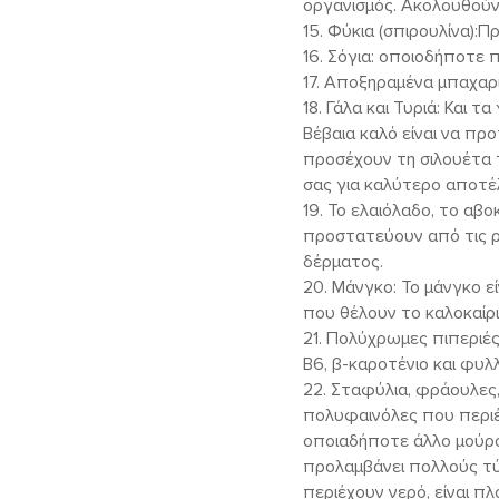
οργανισμός. Ακολουθούν
15. Φύκια (σπιρουλίνα):Π
16. Σόγια: οποιοδήποτε π
17. Αποξηραμένα μπαχαρι
18. Γάλα και Τυριά: Και 
Βέβαια καλό είναι να πρ
προσέχουν τη σιλουέτα τ
σας για καλύτερο αποτέ
19. Το ελαιόλαδο, το αβο
προστατεύουν από τις ρ
δέρματος.
20. Μάνγκο: Το μάνγκο εί
που θέλουν το καλοκαίρι
21. Πολύχρωμες πιπεριές:
Β6, β-καροτένιο και φυλλ
22. Σταφύλια, φράουλες,
πολυφαινόλες που περιέ
οποιαδήποτε άλλο μούρο.
προλαμβάνει πολλούς τύ
περιέχουν νερό, είναι 