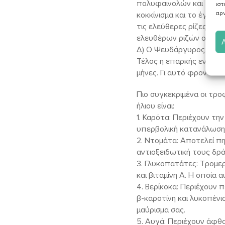
πολυφαινολών και του αν
ιστ
αρν
κοκκίνισμα και το έγκαυ
τις ελεύθερες ρίζες και
ελευθέρων ριζών οξυγό
Δ) Ο Ψευδάργυρος. Συμβ
Τέλος η επαρκής ενυδάτω
μήνες. Γι αυτό φροντίστ
Πιο συγκεκριμένα οι τρ
ήλιου είναι:
1. Καρότα: Περιέχουν τη
υπερβολική κατανάλωση, 
2. Ντομάτα: Αποτελεί πη
αντιοξειδωτική τους δρ
3. Γλυκοπατάτες: Τρομερ
και βιταμίνη Α. Η οποία 
4. Βερίκοκα: Περιέχουν 
β-καροτίνη και λυκοπένι
μαύρισμα σας.
5. Αυγά: Περιέχουν άφθο