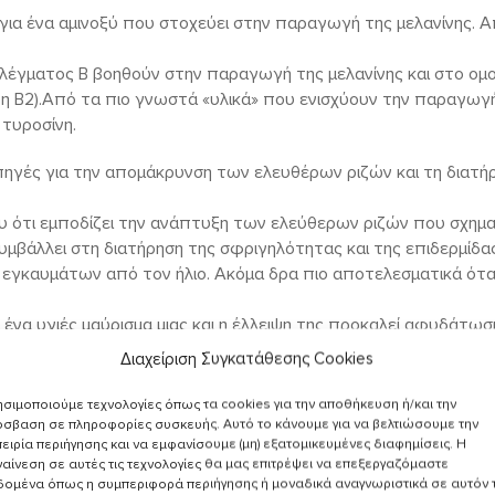
ι για ένα αμινοξύ που στοχεύει στην παραγωγή της μελανίνης. 
πλέγματος Β βοηθούν στην παραγωγή της μελανίνης και στο ομ
ίνη Β2).Από τα πιο γνωστά «υλικά» που ενισχύουν την παραγωγή
 τυροσίνη.
 πηγές για την απομάκρυνση των ελευθέρων ριζών και τη διατ
ου ότι εμποδίζει την ανάπτυξη των ελεύθερων ριζών που σχημα
υμβάλλει στη διατήρηση της σφριγηλότητας και της επιδερμίδας
γκαυμάτων από τον ήλιο. Ακόμα δρα πιο αποτελεσματικά ότα
α ένα υγιές μαύρισμα μιας και η έλλειψη της προκαλεί αφυδάτωσ
αι αυξάνει τον κίνδυνο για καρκίνο του δέρματος. Τέλος προσ
Διαχείριση Συγκατάθεσης Cookies
Καλύψτε έτσι την πρόσληψη της καταναλώνοντας συχνά σολομό
σιμοποιούμε τεχνολογίες όπως τα cookies για την αποθήκευση ή/και την
ειξαν ότι η βίο μελανίνη, το πράσινο τσάι, το τσάι του βουνού
σβαση σε πληροφορίες συσκευής. Αυτό το κάνουμε για να βελτιώσουμε την
ειρία περιήγησης και να εμφανίσουμε (μη) εξατομικευμένες διαφημίσεις. Η
οξειδωτικά) αντιδρούν στα δυσμενή αποτελέσματα της UV ακτιν
αίνεση σε αυτές τις τεχνολογίες θα μας επιτρέψει να επεξεργαζόμαστε
 να προστατεύσει ενάντια στα αποτελέσματα των ακτινών UV
δομένα όπως η συμπεριφορά περιήγησης ή μοναδικά αναγνωριστικά σε αυτόν 