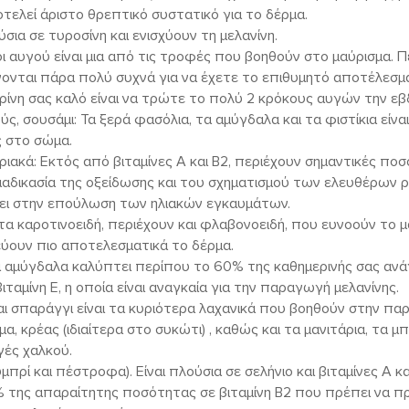
οτελεί άριστο θρεπτικό συστατικό για το δέρμα.
σια σε τυροσίνη και ενισχύουν τη μελανίνη.
οι αυγού είναι μια από τις τροφές που βοηθούν στο μαύρισμα. Π
ονται πάρα πολύ συχνά για να έχετε το επιθυμητό αποτέλεσμ
ρίνη σας καλό είναι να τρώτε το πολύ 2 κρόκους αυγών την εβ
ύς, σουσάμι: Τα ξερά φασόλια, τα αμύγδαλα και τα φιστίκια είν
 στο σώμα.
ακά: Εκτός από βιταμίνες Α και Β2, περιέχουν σημαντικές ποσ
ιαδικασία της οξείδωσης και του σχηματισμού των ελευθέρων ρ
ει στην επούλωση των ηλιακών εγκαυμάτων.
 τα καροτινοειδή, περιέχουν και φλαβονοειδή, που ευνοούν το μ
ύουν πιο αποτελεσματικά το δέρμα.
α αμύγδαλα καλύπτει περίπου το 60% της καθημερινής σας ανά
βιταμίνη Ε, η οποία είναι αναγκαία για την παραγωγή μελανίνης.
αι σπαράγγι είναι τα κυριότερα λαχανικά που βοηθούν στην πα
μα, κρέας (ιδιαίτερα στο συκώτι) , καθώς και τα μανιτάρια, τα μπ
ές χαλκού.
υμπρί και πέστροφα). Είναι πλούσια σε σελήνιο και βιταμίνες Α κα
% της απαραίτητης ποσότητας σε βιταμίνη Β2 που πρέπει να π