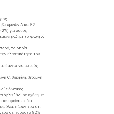
δρος.
 βιταμινών Α και Β2.
– 2%) για όσους
ρεμένα μαζί με το φαγητό
ιπαρά, τα οποία
 την ελαστικότητα του
αι ιδανικό για αυτούς
νη C, θειαμίνη, βιταμίνη
ιοξειδωτικές
./φλιτζάνι) σε σχέση με
 που φαίνεται ότι
αφύλια, πέραν του ότι
ι νερό σε ποσοστό 92%