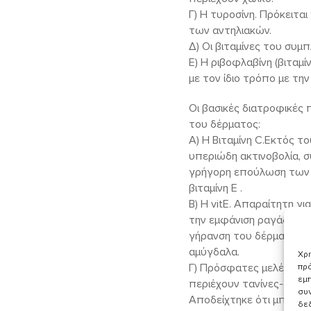
Γ) Η τυροσίνη. Πρόκειτα
των αντηλιακών.
Δ) Οι βιταμίνες του συμ
Ε) Η ριβοφλαβίνη (βιταμ
με τον ίδιο τρόπο με την
Οι βασικές διατροφικές
του δέρματος:
Α) Η Βιταμίνη C.Εκτός τ
υπεριώδη ακτινοβολία, σ
γρήγορη επούλωση των ε
βιταμίνη Ε .
Β) Η vitE. Απαραίτητη γι
την εμφάνιση ραγάδων κ
γήρανση του δέρματος. 
αμύγδαλα.
Χρη
Γ) Πρόσφατες μελέτες έδ
πρό
εμπ
περιέχουν τανίνες-αντι
συν
Αποδείχτηκε ότι μπορεί
δε