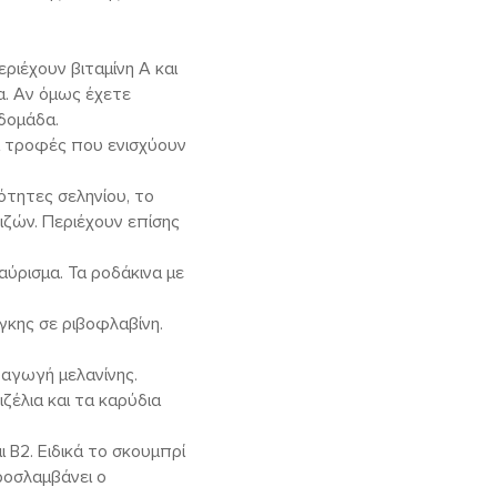
εριέχουν βιταμίνη Α και
α. Αν όμως έχετε
δομάδα.
αι τροφές που ενισχύουν
ότητες σεληνίου, το
ιζών. Περιέχουν επίσης
αύρισμα. Τα ροδάκινα με
γκης σε ριβοφλαβίνη.
ραγωγή μελανίνης.
ιζέλια και τα καρύδια
ι Β2. Ειδικά το σκουμπρί
ροσλαμβάνει ο