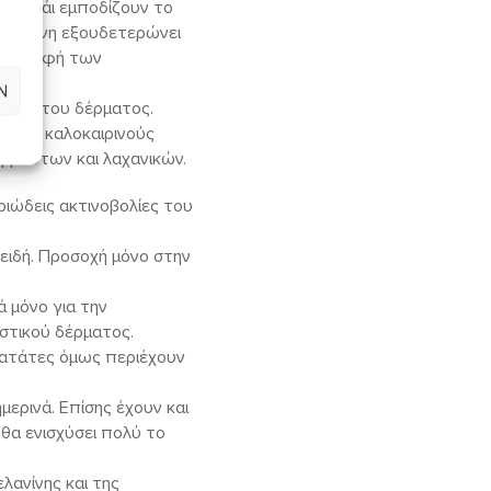
ινο τσάι εμποδίζουν το
μελανίνη εξουδετερώνει
αταστροφή των
Ν
λωση του δέρματος.
 τους καλοκαιρινούς
 φρούτων και λαχανικών.
ιώδεις ακτινοβολίες του
οειδή. Προσοχή μόνο στην
ά μόνο για την
στικού δέρματος.
οπατάτες όμως περιέχουν
μερινά. Επίσης έχουν και
θα ενισχύσει πολύ το
λανίνης και της