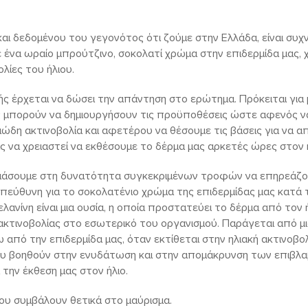
και δεδομένου του γεγονότος ότι ζούμε στην Ελλάδα, είναι σ
ένα ωραίο μπρούτζινο, σοκολατί χρώμα στην επιδερμίδα μας, χ
λίες του ήλιου.
ς έρχεται να δώσει την απάντηση στο ερώτημα. Πρόκειται για
ίες μπορούν να δημιουργήσουν τις προϋποθέσεις ώστε αφενός
ώδη ακτινοβολία και αφετέρου να θέσουμε τις βάσεις για να α
 να χρειαστεί να εκθέσουμε το δέρμα μας αρκετές ώρες στον ή
στιάσουμε στη δυνατότητα συγκεκριμένων τροφών να επηρεάζ
ι υπεύθυνη για το σοκολατένιο χρώμα της επιδερμίδας μας κατά 
λανίνη είναι μια ουσία, η οποία προστατεύει το δέρμα από τον 
ακτινοβολίας στο εσωτερικό του οργανισμού. Παράγεται από 
 από την επιδερμίδα μας, όταν εκτίθεται στην ηλιακή ακτινοβ
ου βοηθούν στην ενυδάτωση και στην απομάκρυνση των επιβλα
την έκθεση μας στον ήλιο.
ου συμβάλουν θετικά στο μαύρισμα.