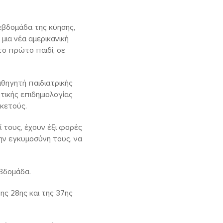
εβδομάδα της κύησης,
μια νέα αμερικανική
το πρώτο παιδί, σε
αθηγητή παιδιατρικής
τικής επιδημιολογίας
οκετούς.
ί τους, έχουν έξι φορές
ην εγκυμοσύνη τους, να
εβδομάδα.
ης 28ης και της 37ης