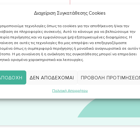
Διαχείριση Συγκατάθεσης Cookies
 μένεις ενημερωμένη/-ος;
σιμοποιούμε τεχνολογίες όπως τα cookies για την αποθήκευση ή/και την
σβαση σε πληροφορίες συσκευής. Αυτό το κάνουμε για να βελτιώσουμε την
ειρία περιήγησης και να εμφανίσουμε (μη) εξατομικευμένες διαφημίσεις. Η
 σου στο newsletter, για να λαμβάνεις
αίνεση σε αυτές τις τεχνολογίες θα μας επιτρέψει να επεξεργαζόμαστε
 νέα άρθρα & χρήσιμες συμβουλές στο
δομένα όπως η συμπεριφορά περιήγησης ή μοναδικά αναγνωριστικά σε αυτόν 
ότοπο. Η μη συναίνεση ή η ανάκληση της συγκατάθεσης μπορεί να επηρεάσει
ητικά ορισμένα χαρακτηριστικά και λειτουργίες.
ΑΠΟΔΟΧΉ
ΔΕΝ ΑΠΟΔΈΧΟΜΑΙ
ΠΡΟΒΟΛΉ ΠΡΟΤΙΜΉΣΕΩ
ην
Πολιτική Απορρήτου
και επιθυμώ να
ό υλικό σχετικά με συνταγές, νέα, άρθρα κα.
Πολιτική Απορρήτου