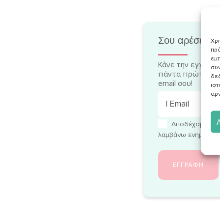
Σου αρέσει να
Χρη
πρό
εμπ
Κάνε την εγγραφή
συν
πάντα πρώτη/-ος
δε
email σου!
ιστ
αρν
Αποδέχομαι τ
λαμβάνω ενημερωτικ