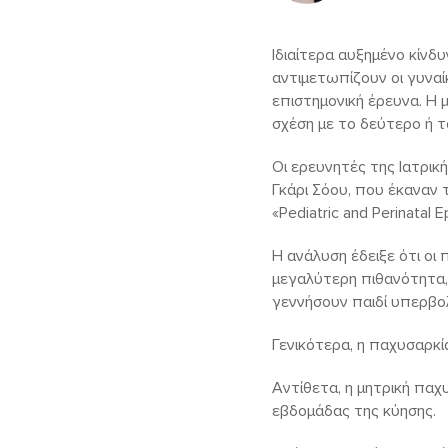
Iδιαίτερα αυξημένο κίνδ
αντιμετωπίζουν οι γυναί
επιστημονική έρευνα. Η μ
σχέση με το δεύτερο ή τ
Οι ερευνητές της Ιατρικ
Γκάρι Σόου, που έκαναν τ
«Pediatric and Perinatal
Η ανάλυση έδειξε ότι οι
μεγαλύτερη πιθανότητα, 
γεννήσουν παιδί υπερβο
Γενικότερα, η παχυσαρκί
Αντίθετα, η μητρική παχ
εβδομάδας της κύησης.