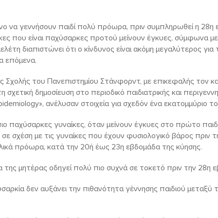
υνο να γεννήσουν παιδί πολύ πρόωρα, πριν συμπληρωθεί η 28η 
κες που είναι παχύσαρκες προτού μείνουν έγκυες, σύμφωνα με 
ελέτη διαπιστώνει ότι ο κίνδυνος είναι ακόμη μεγαλύτερος για 
α επόμενα.
ής Σχολής του Πανεπιστημίου Στάνφορντ, με επικεφαλής τον κ
η σχετική δημοσίευση στο περιοδικό παιδιατρικής και περιγεννη
 Epidemiology», ανέλυσαν στοιχεία για σχεδόν ένα εκατομμύριο τ
 πιο παχύσαρκες γυναίκες, όταν μείνουν έγκυες στο πρώτο παιδ
σε σχέση με τις γυναίκες που έχουν φυσιολογικό βάρος πριν τ
λικά πρόωρα, κατά την 20ή έως 23η εβδομάδα της κύησης.
α της μητέρας οδηγεί πολύ πιο συχνά σε τοκετό πριν την 28η 
υσαρκία δεν αυξάνει την πιθανότητα γέννησης παιδιού μεταξύ τ