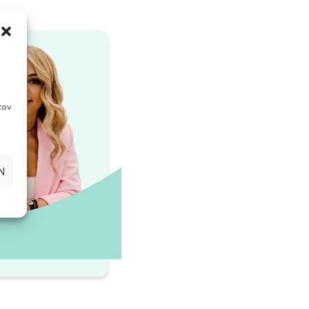
τον
Ν