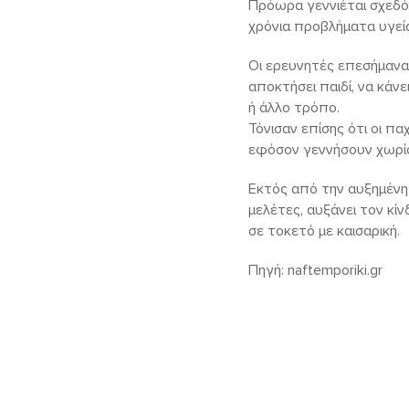
Πρόωρα γεννιέται σχεδόν
χρόνια προβλήματα υγεί
Οι ερευνητές επεσήμαναν 
αποκτήσει παιδί, να κάνε
ή άλλο τρόπο.
Τόνισαν επίσης ότι οι π
εφόσον γεννήσουν χωρίς
Εκτός από την αυξημένη
μελέτες, αυξάνει τον κί
σε τοκετό με καισαρική.
Πηγή: naftemporiki.gr