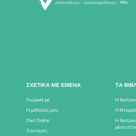
ΣΧΕΤΙΚΑ ΜΕ ΕΜΕΝΑ
TΑ ΒΙΒ
Γνώρισέ με
Η διατρο
Η μέθοδός μου
Η Ντοματ
Diet Online
Η διατρο
μέσα στο
Συνταγές