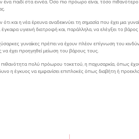
 ένα παιδί στα εννέα. Όσο πιο πρόωρο είναι, τόσο πιθανότερο 
ας.
ότι και η νέα έρευνα αναδεικνύει τη σημασία που έχει μια γυναί
ι έγκαιρα υγιεινή διατροφή και, παράλληλα, να ελέγξει το βάρο
αχύσαρκες γυναίκες πρέπει να έχουν πλέον επίγνωση του κινδ
 να έχει προηγηθεί μείωση του βάρους τους.
 πιθανότητα πολύ πρόωρου τοκετού, η παχυσαρκία, όπως έχο
νδυνο η έγκυος να εμφανίσει επιπλοκές όπως διαβήτη ή προεκλ