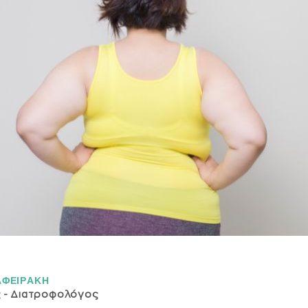
ΑΦΕΙΡAΚΗ
ς - Διατροφολόγος