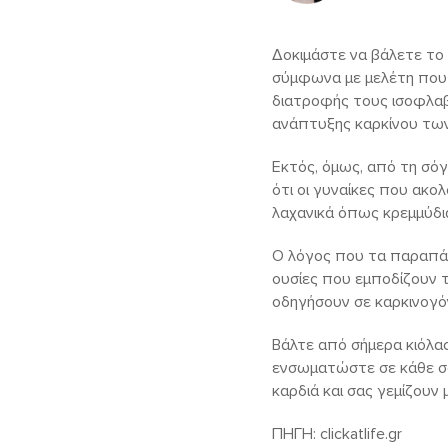
Δοκιμάστε να βάλετε το
σύμφωνα με μελέτη που έχ
διατροφής τους ισοφλαβό
ανάπτυξης καρκίνου τω
Εκτός, όμως, από τη σόγ
ότι οι γυναίκες που ακο
λαχανικά όπως κρεμμύδια
Ο λόγος που τα παραπάνω
ουσίες που εμποδίζουν 
οδηγήσουν σε καρκινογό
Βάλτε από σήμερα κιόλα
ενσωματώστε σε κάθε σα
καρδιά και σας γεμίζουν μ
ΠΗΓΗ: clickatlife.gr