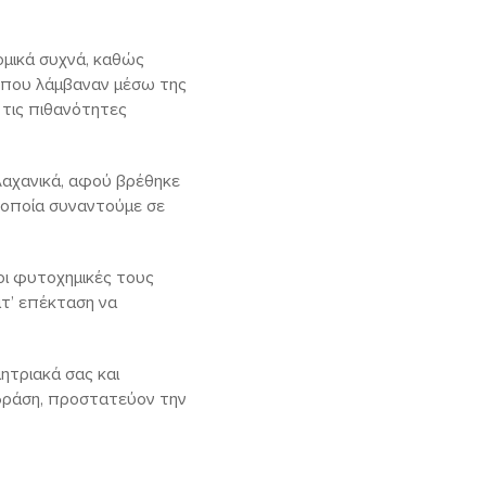
ομικά συχνά, καθώς
ες που λάμβαναν μέσω της
 τις πιθανότητες
 λαχανικά, αφού βρέθηκε
 οποία συναντούμε σε
οι φυτοχημικές τους
ατ’ επέκταση να
ητριακά σας και
 δράση, προστατεύον την