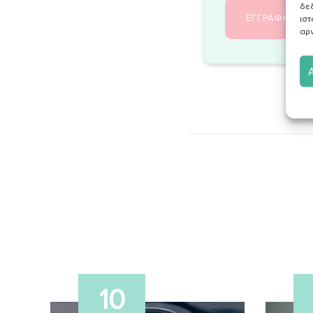
δε
ιστ
αρν
10