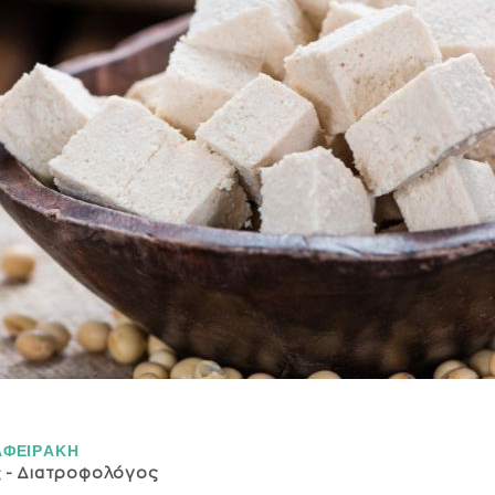
ΑΦΕΙΡAΚΗ
ς - Διατροφολόγος