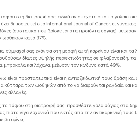
 τόφου στη διατροφή σας, ειδικά αν απέχετε από τα γαλακτοκ
ει δημοσιευτεί στο International Journal of Cancer, οι γυναίκ
νες (συστατικό που βρίσκεται στα προϊόντα σόγιας), μείωσαν
ν ωοθηκών κατά 37%.
ια, σύμμαχοί σας ενάντια στη μορφή αυτή καρκίνου είναι και τα
λουθούσαν δίαιτες υψηλής περιεκτικότητας σε φλαβονοειδή, τα
, μπρόκολα και λάχανα, μείωσαν τον κίνδυνο κατά 49%.
 είναι προστατευτικά είναι η αντιοξειδωτική τους δράση και 
τα κύτταρα των ωοθηκών από το να διαιρούνται ραγδαία και κ
νες αλλαγές.
ς το τόφου στη διατροφή σας, προσθέστε γάλα σόγιας στα δημ
ς πιάτο λίγα λαχανικά που εκτός από την αντικαρκινική τους
ε βιταμίνες.