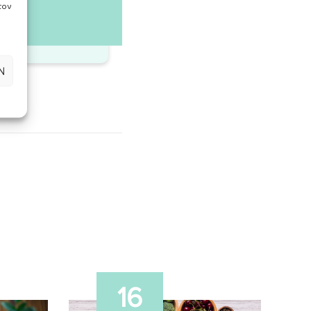
τον
Ν
16