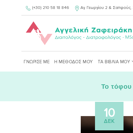
Skip
(+30) 210 58 18 846
Αγ. Γεωργίου 2 & Σαπφούς, 
to
content
ΓΝΩΡΙΣΕ ΜΕ
Η ΜΕΘΟΔΟΣ ΜΟΥ
ΤΑ ΒΙΒΛΙΑ ΜΟΥ
Το τόφου
10
ΔΕΚ