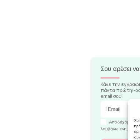
Σου αρέσει να
Κάνε την εγγραφή
πάντα πρώτη/-ος
email σου!
Χρη
Αποδέχομαι τ
πρό
λαμβάνω ενημερωτικ
εμπ
συν