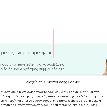
 μένεις ενημερωμένη/-ος;
 σου στο newsletter, για να λαμβάνεις
 νέα άρθρα & χρήσιμες συμβουλές στο
Διαχείριση Συγκατάθεσης Cookies
σιμοποιούμε τεχνολογίες όπως τα cookies για την αποθήκευση ή/και την
ην
Πολιτική Απορρήτου
και επιθυμώ να
σβαση σε πληροφορίες συσκευής. Αυτό το κάνουμε για να βελτιώσουμε την
ό υλικό σχετικά με συνταγές, νέα, άρθρα κα.
ειρία περιήγησης και να εμφανίσουμε (μη) εξατομικευμένες διαφημίσεις. Η
αίνεση σε αυτές τις τεχνολογίες θα μας επιτρέψει να επεξεργαζόμαστε