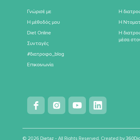
Γνώρισέ με
Η διατρο
Η μέθοδός μου
Η Ντοματ
Diet Online
Η διατρο
μέσα στο
Συνταγές
#διατροφο_blog
Επικοινωνία
© 2026
Dietaz
- All Rights Reserved. Created by
360Dig