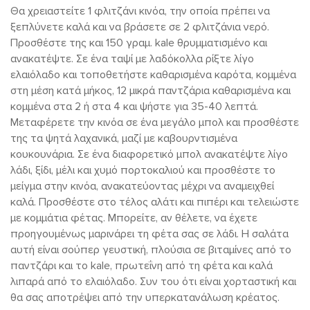
Θα χρειαστείτε 1 φλιτζάνι κινόα, την οποία πρέπει να
ξεπλύνετε καλά και να βράσετε σε 2 φλιτζάνια νερό.
Προσθέστε της και 150 γραμ. kale θρυμματισμένο και
ανακατέψτε. Σε ένα ταψί με λαδόκολλα ρίξτε λίγο
ελαιόλαδο και τοποθετήστε καθαρισμένα καρότα, κομμένα
στη μέση κατά μήκος, 12 μικρά παντζάρια καθαρισμένα και
κομμένα στα 2 ή στα 4 και ψήστε για 35-40 λεπτά.
Μεταφέρετε την κινόα σε ένα μεγάλο μπολ και προσθέστε
της τα ψητά λαχανικά, μαζί με καβουρντισμένα
κουκουνάρια. Σε ένα διαφορετικό μπολ ανακατέψτε λίγο
λάδι, ξίδι, μέλι και χυμό πορτοκαλιού και προσθέστε το
μείγμα στην κινόα, ανακατεύοντας μέχρι να αναμειχθεί
καλά. Προσθέστε στο τέλος αλάτι και πιπέρι και τελειώστε
με κομμάτια φέτας. Μπορείτε, αν θέλετε, να έχετε
προηγουμένως μαρινάρει τη φέτα σας σε λάδι. Η σαλάτα
αυτή είναι σούπερ γευστική, πλούσια σε βιταμίνες από το
παντζάρι και το kale, πρωτεΐνη από τη φέτα και καλά
λιπαρά από το ελαιόλαδο. Συν του ότι είναι χορταστική και
θα σας αποτρέψει από την υπερκατανάλωση κρέατος.