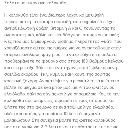
Σαλάτα με πικάντικη κολοκύθα
Η κολοκύθα είναι ένα ιδιαίτερο λαχανικό με υψηλή
περιεκτικότητα σε καροτενοειδή, που σημαίνει ότι έχει
αντιοξειδωτική δράση, βιταμίνη Α και C τονώνοντας το
ανοσοποιητικό, κάλιο και ψευδάργυρο, όπως και φυτικές
ίνες που μας δημιουργούν αίσθημα πληρότητας –κάτι που
χρειαζόμαστε αυτές τις ημέρες για να αντισταθούμε στην
υπερκατανάλωση φαγητού. Για να φτιάξετε τη σαλάτα,
προθερμάνετε το φούρνο σας στους 180 βαθμούς Κελσίου
και στο μεταξύ βάλτε σε ένα τηγάνι μικρό 1 ψιλοκομμένη
σκελίδα σκόρδου, 1 κ.γ. κύμινο, και 1 κουτ. της σούπας
καστανή ζάχαρη. Ανακατέψτε για μερικά λεπτά κι έπειτα
βάλτε το μείγμα σε ένα μπολ μαζί με ¼ του φλιτζανιού
ελαιόλαδο, σάλτσα σόγιας και λίγο σησαμέλαιο. Κόψτε την
κολοκύθα σας σε φέτες, αφαιρέστε τους σπόρους και
ψήστε τες στο φούρνο σε ένα ταψί με λίγο ελαιόλαδο,
αλάτι και πιπέρι, για περίπου 10 λεπτά, μέχρι να
μαλακώσουν. Στη συνέχεια βάλτε τις φέτες κολοκύθας
σας στο γκριλ για 2-3 λεπτά και τοποθετήστε τες σε μια