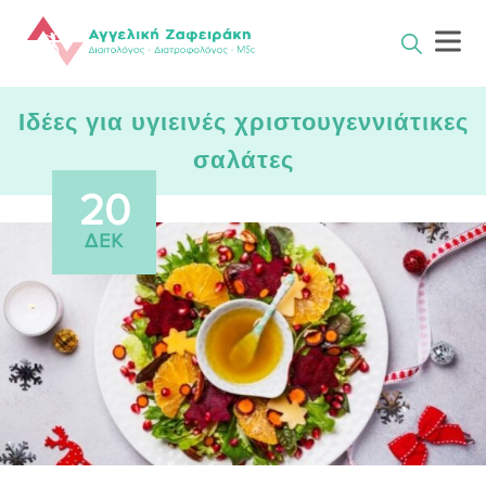
Skip
to
content
Ιδέες για υγιεινές χριστουγεννιάτικες
σαλάτες
20
ΔΕΚ