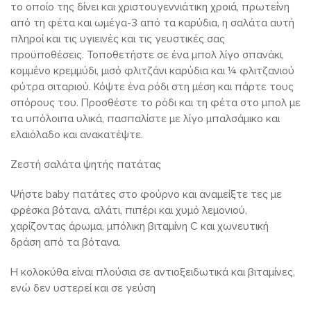
το οποίο της δίνει και χριστουγεννιάτικη χροιά, πρωτεΐνη
από τη φέτα και ωμέγα-3 από τα καρύδια, η σαλάτα αυτή
πληροί και τις υγιεινές και τις γευστικές σας
προϋποθέσεις. Τοποθετήστε σε ένα μπολ λίγο σπανάκι,
κομμένο κρεμμύδι, μισό φλιτζάνι καρύδια και ¼ φλιτζανιού
φύτρα σιταριού. Κόψτε ένα ρόδι στη μέση και πάρτε τους
σπόρους του. Προσθέστε το ρόδι και τη φέτα στο μπολ με
τα υπόλοιπα υλικά, πασπαλίστε με λίγο μπαλσάμικο και
ελαιόλαδο και ανακατέψτε.
Ζεστή σαλάτα ψητής πατάτας
Ψήστε baby πατάτες στο φούρνο και αναμείξτε τες με
φρέσκα βότανα, αλάτι, πιπέρι και χυμό λεμονιού,
χαρίζοντας άρωμα, μπόλικη βιταμίνη C και χωνευτική
δράση από τα βότανα.
Η κολοκύθα είναι πλούσια σε αντιοξειδωτικά και βιταμίνες,
ενώ δεν υστερεί και σε γεύση