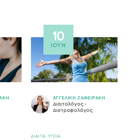
10
ΙΟΎΝ
ΡAΚΗ
ΑΓΓΕΛΙΚH ΖΑΦΕΙΡAΚΗ
Διαιτολόγος -
Διατροφολόγος
,
Σ
ΔΙΑΙΤΑ
ΥΓΕΙΑ