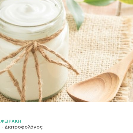
ΑΦΕΙΡAΚΗ
ς - Διατροφολόγος