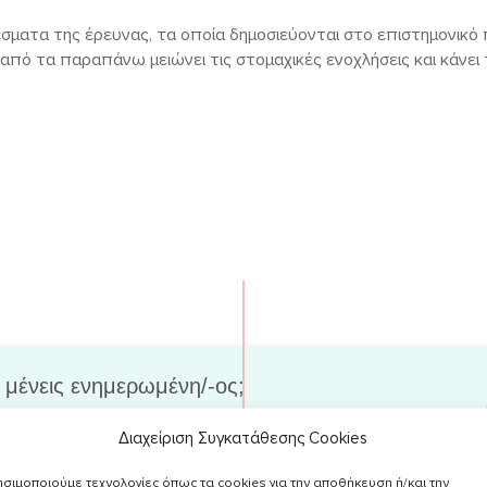
ματα της έρευνας, τα οποία δημοσιεύονται στο επιστημονικό
η από τα παραπάνω μειώνει τις στομαχικές ενοχλήσεις και κάνει
 μένεις ενημερωμένη/-ος;
Διαχείριση Συγκατάθεσης Cookies
 σου στο newsletter, για να λαμβάνεις
 νέα άρθρα & χρήσιμες συμβουλές στο
σιμοποιούμε τεχνολογίες όπως τα cookies για την αποθήκευση ή/και την