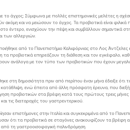
 με το άγχος; Σύμφωνα με πολλές επιστημονικές μελέτες η σχέση
ύν ακόμη και να μειώσουν το άγχος. Τα προβιοτικά είναι φιλικά
 στο έντερο, ενισχύουν την πέψη και συμβάλλουν σημαντικά σ
ι των αλλεργιών.
οιήθηκε από το Πανεπιστήμιο Καλιφόρνιας στο Λος Άντζελες
η τα προβιοτικά επηρεάζουν τη διάθεση και τον εγκέφαλο, καθ
έρουν ανάλογα με τον τύπο των προβιοτικών που έχουν μεγα
ηκε στη δημοσιότητα πριν από περίπου έναν μήνα έδειξε ότι 
κατάθλιψη, ενώ έπειτα από άλλη πρόσφατη έρευνα, που διεξήχ
ήγηση προβιοτικών στα βρέφη κατά τους πρώτους τρεις μήνες 
 και τις διαταραχές του γαστρεντερικού.
ησαν επιστήμονες στην Ιταλία και συγκεκριμένα από το Πανεπ
τωσαν ότι τα προβιοτικά σε σταγόνες ανακουφίζουν τα βρέφη α
ι από τη γαστροοισοφαγική παλινδρόμηση.