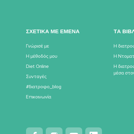
ΣΧΕΤΙΚΑ ΜΕ ΕΜΕΝΑ
TΑ ΒΙΒ
Γνώρισέ με
Η διατρο
Η μέθοδός μου
Η Ντοματ
Diet Online
Η διατρο
μέσα στο
Συνταγές
#διατροφο_blog
Επικοινωνία