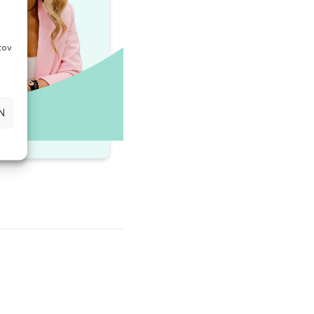
τον
Ν