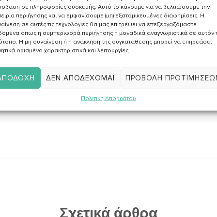
σβαση σε πληροφορίες συσκευής. Αυτό το κάνουμε για να βελτιώσουμε την
ειρία περιήγησης και να εμφανίσουμε (μη) εξατομικευμένες διαφημίσεις. Η
αίνεση σε αυτές τις τεχνολογίες θα μας επιτρέψει να επεξεργαζόμαστε
δομένα όπως η συμπεριφορά περιήγησης ή μοναδικά αναγνωριστικά σε αυτόν 
ην
Πολιτική Απορρήτου
και επιθυμώ να
ότοπο. Η μη συναίνεση ή η ανάκληση της συγκατάθεσης μπορεί να επηρεάσει
ό υλικό σχετικά με συνταγές, νέα, άρθρα κα.
ητικά ορισμένα χαρακτηριστικά και λειτουργίες.
ΑΠΟΔΟΧΉ
ΔΕΝ ΑΠΟΔΈΧΟΜΑΙ
ΠΡΟΒΟΛΉ ΠΡΟΤΙΜΉΣΕΩ
Πολιτική Απορρήτου
Σχετικά άρθρα