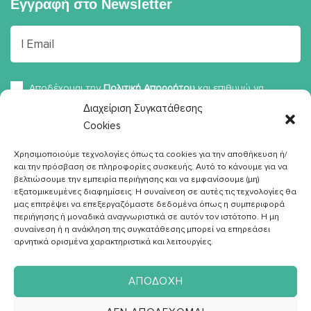
Εγγραφή στο
Newsletter
Αποδέχομαι την
Πολιτική Απορρήτου
και επιθυμώ να
λαμβάνω ενημερωτικό υλικό σχετικά με συνταγές, νέα, άρθρα κα.
Διαχείριση Συγκατάθεσης
Cookies
Χρησιμοποιούμε τεχνολογίες όπως τα cookies για την αποθήκευση ή/
και την πρόσβαση σε πληροφορίες συσκευής. Αυτό το κάνουμε για να
βελτιώσουμε την εμπειρία περιήγησης και να εμφανίσουμε (μη)
εξατομικευμένες διαφημίσεις. Η συναίνεση σε αυτές τις τεχνολογίες θα
μας επιτρέψει να επεξεργαζόμαστε δεδομένα όπως η συμπεριφορά
περιήγησης ή μοναδικά αναγνωριστικά σε αυτόν τον ιστότοπο. Η μη
ΣΧΕΤΙΚΑ ΜΕ ΕΜΕΝΑ
συναίνεση ή η ανάκληση της συγκατάθεσης μπορεί να επηρεάσει
αρνητικά ορισμένα χαρακτηριστικά και λειτουργίες.
Γνώρισέ με
Η μέθοδός μου
ΑΠΟΔΟΧΉ
Diet Online