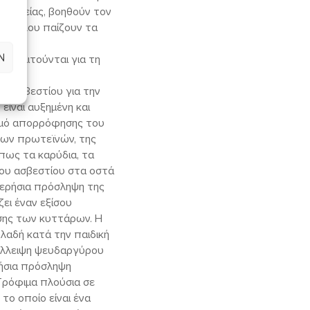
 εφηβείας, βοηθούν τον
γκεφάλου παίζουν τα
Ν
 απαιτούνται για τη
ψη ασβεστίου για την
είναι αυξημένη και
υθμό απορρόφησης του
των πρωτεϊνών, της
πως τα καρύδια, τα
 του ασβεστίου στα οστά
ημερήσια πρόσληψη της
ζει έναν εξίσου
εσης των κυττάρων. Η
λαδή κατά την παιδική
 έλλειψη ψευδαργύρου
ρήσια πρόσληψη
 Τρόφιμα πλούσια σε
το οποίο είναι ένα