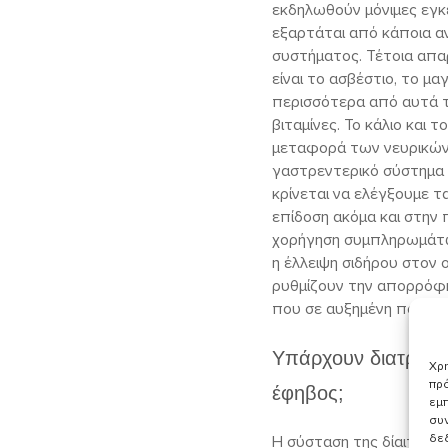
εκδηλωθούν μόνιμες εγκ
εξαρτάται από κάποια α
συστήματος. Τέτοια απα
είναι το ασβέστιο, το μα
περισσότερα από αυτά τα
βιταμίνες. Το κάλιο και 
μεταφορά των νευρικών
γαστρεντερικό σύστημα 
κρίνεται να ελέγξουμε τ
επίδοση ακόμα και στην 
χορήγηση συμπληρωμάτων
η έλλειψη σιδήρου στον
ρυθμίζουν την απορρόφη
που σε αυξημένη ποσότη
Υπάρχουν διατροφικ
Χρη
πρό
έφηβος;
εμπ
συν
δε
Η σύσταση της δίαιτας ε