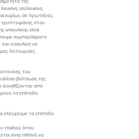
εσιμότητα της
ευκίνη, ισολευκίνη,
αι κυρίως σε πρωτεΐνες,
ης τρυπτοφάνης στον
ς ινσουλίνης είναι
γάλουμε συμπεράσματα
την ινσουλίνη να
μας λειτουργίες.
εροτονίνης του
καλέσει βελτίωση της
υ συνηθίζονταν από
χρονα τα επίπεδα
να ελέγχουμε τα επίπεδα
του παιδιού όπου
ται είναι πιθανό να