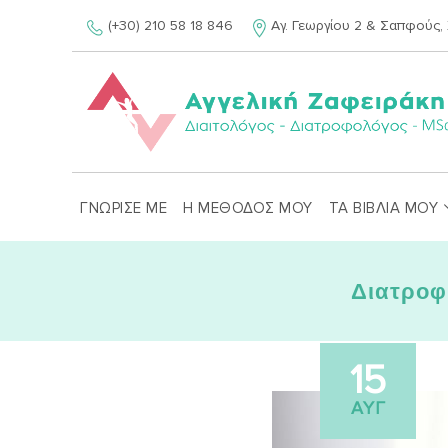
Skip
(+30) 210 58 18 846
Αγ. Γεωργίου 2 & Σαπφούς, 
to
content
ΓΝΩΡΙΣΕ ΜΕ
Η ΜΕΘΟΔΟΣ ΜΟΥ
ΤΑ ΒΙΒΛΙΑ ΜΟΥ
Διατροφ
15
ΑΥΓ