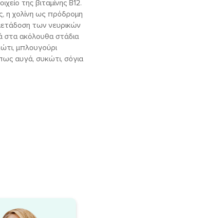
χείο της βιταμίνης Β12.
ης, η χολίνη ως πρόδρομη
 μετάδοση των νευρικών
λά στα ακόλουθα στάδια
κώτι, μπλουγούρι
πως αυγά, συκώτι, σόγια