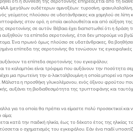
ρηθεί ότι η σύνθεση της σεροτονίνης επηρεάζεται από τη διαθ
A (μεγάλων ουδέτερων αμινοξέων: τυροσίνη, φαινυλαλαλίνη, λ
νός γεύματος πλούσιου σε υδατάνθρακες και χαμηλού σε λίπη κ
υπτοφάνης στον ορό, η οποία ακολουθείται και από αύξηση τ
 σεροτονίνης σε αυτόν. Βέβαια έχει διαπιστωθεί ότι η δράση τη
α αυξηθούν τα επίπεδα σεροτονίνης, έτσι δεν μπορούμε να β
άτομα. Ένα πρωινό όμως πλούσιο σε υδατάνθρακες, θα βοηθήσει 
ξημένα επίπεδα της σεροτονίνης θα τονώσουν τις εγκεφαλικές 
αυξάνουν τα επίπεδα σεροτονίνης του εγκεφάλου;
 και το καλαμπόκι είναι τρόφιμα που αυξάνουν την ποσότητα σ
έχει μια πρωτεϊνη την α-λακταλβουμίνη η οποία μπορεί να προ
 Μάλιστα η προσθήκη γλυκολέμονου, ενός όξινου φρούτου πο
ικής, αυξάνει τη βιοδιαθεσιμότητα της τρυπτοφάνης και ταυτό
λλα για τα οποία θα πρέπει να είμαστε πολύ προσεκτικοί και 
 αίμα;
εται κατά την παιδική ηλικία, έως το δέκατο έτος της ηλικίας 
ύσσεται ο σχηματισμός του εγκεφάλου. Εάν ένα παιδί υποσιτίζε