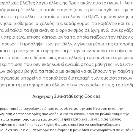
εφαλικές βλάβες λόγω έλλειψης θρεπτικών συστατικών. Η λει
νόργανα μέταλλα τα οποία επηρεάζουν τη λειτουργία και την 
ραίτητα μέταλλα, τα οποία αποτελούν το 0,5% της συνολικής
γνήσιο, ο σίδηρος, ο χαλκός, ο ψευδάργυρος, το κοβάλτιο και το 
 μέταλλα τα έχει ανάγκη ο οργανισμός σε ίχνη, ενώ συνεργάζο
το νάτριο είναι επίσης κάποια ιόντα τα οποία παίζουν τον πλέον
 όσεων. Η πρόσληψη των μετάλλων γίνεται μέσω της απορρό
και στη συνέχεια μεταφέρονται με την κυκλοφορία του αίματο
α επίπεδα του σιδήρου, μιας και η έλλειψή του συνδέεται με μει
περίπτωση που δεν εκδηλωθεί αναιμία στους μαθητές. Ενδεικτικό
 σιδήρου βοηθά τα παιδιά με αναιμία να αυξήσουν την ταχύτη
 οργανισμό μπορεί να προκαλέσει διαταραχή των ομοιοστατικώ
ση και τη μεταφορά μετάλλων στον εγκέφαλο, όπως του καδμ
τα αποδεικνύονται τοξικά για τη λειτουργία του εγκεφάλου.
Διαχείριση Συγκατάθεσης Cookies
ές συστάσεις τις οποίες θα ήταν καλό να ακολουθε
σιμοποιούμε τεχνολογίες όπως τα cookies για την αποθήκευση ή/και την
σβαση σε πληροφορίες συσκευής. Αυτό το κάνουμε για να βελτιώσουμε την
ειρία περιήγησης και να εμφανίσουμε (μη) εξατομικευμένες διαφημίσεις. Η
αίνεση σε αυτές τις τεχνολογίες θα μας επιτρέψει να επεξεργαζόμαστε
δομένα όπως η συμπεριφορά περιήγησης ή μοναδικά αναγνωριστικά σε αυτόν 
νός παιδιού πρέπει να είναι η ακόλουθη: 50% ? 60% υδατάνθρα