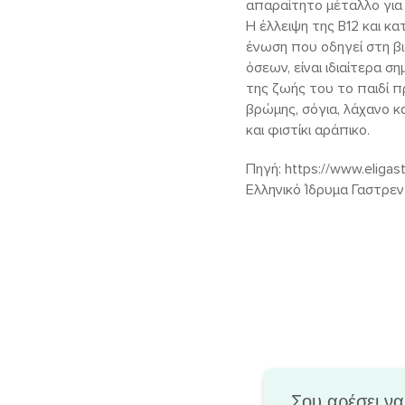
απαραίτητο μέταλλο για τ
Η έλλειψη της Β12 και κα
ένωση που οδηγεί στη βι
όσεων, είναι ιδιαίτερα 
της ζωής του το παιδί π
βρώμης, σόγια, λάχανο κ
και φιστίκι αράπικο.
Πηγή: https://www.eligast
Ελληνικό Ίδρυμα Γαστρε
Σου αρέσει να