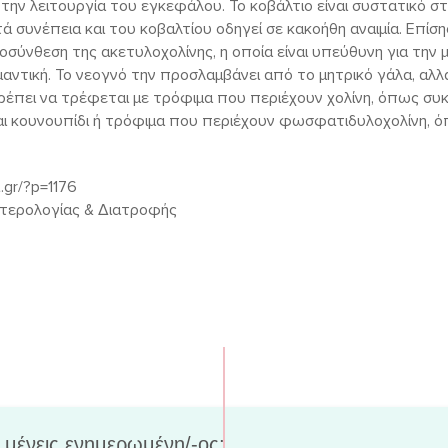
ην λειτουργία του εγκεφάλου. Το κοβάλτιο είναι συστατικό στοι
τά συνέπεια και του κοβαλτίου οδηγεί σε κακοήθη αναιμία. Επίσ
οσύνθεση της ακετυλοχολίνης, η οποία είναι υπεύθυνη για την
σημαντική. Το νεογνό την προσλαμβάνει από το μητρικό γάλα, αλ
ρέπει να τρέφεται με τρόφιμα που περιέχουν χολίνη, όπως συ
αι κουνουπίδι ή τρόφιμα που περιέχουν φωσφατιδυλοχολίνη, ό
.gr/?p=1176
ντερολογίας & Διατροφής
 μένεις ενημερωμένη/-ος;