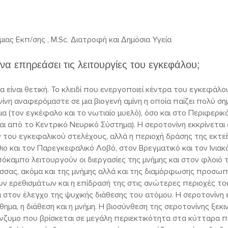
ας Εκπ/σης , M.Sc. Διατροφή και Δημόσια Υγεία
να επηρεάσει τις λειτουργίες του εγκεφάλου;
είναι θετική. Το κλειδί που ενεργοποιεί κέντρα του εγκεφάλου 
ίνη αναφερόμαστε σε μια βιογενή αμίνη η οποία παίζει πολύ ση
α (τον εγκέφαλο και το νωτιαίο μυελό), όσο και στο Περιφερικ
ι από το Κεντρικό Νευρικό Σύστημα). Η σεροτονίνη εκκρίνεται
του εγκεφαλικού στελέχους, αλλά η περιοχή δράσης της εκτεί
ο και τον Παρεγκεφαλικό Λοβό, στον Βρεγματικό και τον Ινιακ
όκαμπο λειτουργούν οι διεργασίες της μνήμης και στον φλοιό
ώσσας, ακόμα και της μνήμης αλλά και της διαμόρφωσης προσωπ
κών ερεθισμάτων και η επίδρασή της στις ανώτερες περιοχές τ
ι στον έλεγχο της ψυχικής διάθεσης του ατόμου. Η σεροτονίνη 
θημα, η διάθεση και η μνήμη. Η βιοσύνθεση της σεροτονίνης ξε
νζυμο που βρίσκεται σε μεγάλη περιεκτικότητα στα κύτταρα 