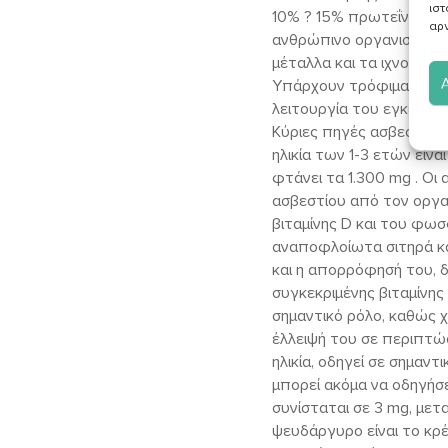
ιστ
10% ? 15% πρωτεΐνες. Οι
αρν
ανθρώπινο οργανισμό να 
μέταλλα και τα ιχνοστοιχ
Υπάρχουν τρόφιμα που β
λειτουργία του εγκεφάλ
Κύριες πηγές ασβεστίου 
ηλικία των 1-3 ετών είνα
φτάνει τα 1.300 mg . Ο
ασβεστίου από τον οργα
βιταμίνης D και του φω
αναποφλοίωτα σιτηρά και
και η απορρόφησή του, δ
συγκεκριμένης βιταμίνης
σημαντικό ρόλο, καθώς χ
έλλειψή του σε περιπτώ
ηλικία, οδηγεί σε σημαν
μπορεί ακόμα να οδηγήσε
συνίσταται σε 3 mg, μετ
ψευδάργυρο είναι το κρέ