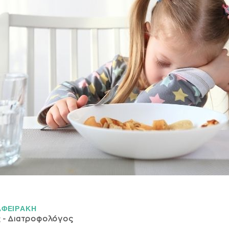
ΑΦΕΙΡAΚΗ
ς - Διατροφολόγος