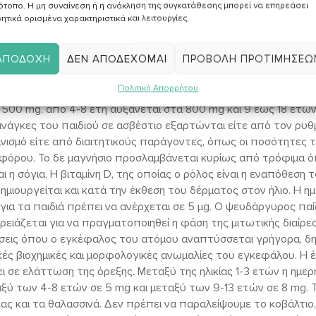
ότοπο. Η μη συναίνεση ή η ανάκληση της συγκατάθεσης μπορεί να επηρεάσει
 διατροφικές αυτές συστάσεις που ισχύουν και στην ηλικία της
ητικά ορισμένα χαρακτηριστικά και λειτουργίες.
λειτουργεί ομαλά. Όμως ιδιαίτερο ρόλο στη λειτουργία του ε
εία.
ΑΠΟΔΟΧΉ
ΔΕΝ ΑΠΟΔΈΧΟΜΑΙ
ΠΡΟΒΟΛΉ ΠΡΟΤΙΜΉΣΕΩ
ελτιώνουν την πρόσληψη ιχνοστοιχείων και μετάλλων τα οποία
ου;
Πολιτική Απορρήτου
είναι το γάλα, η σόγια και οι γλυκοπατάτες. Η ημερήσια πρόσλη
ι 500 mg, από 4-8 έτη αυξάνεται στα 800 mg και 9 έως 18 ετών 
ι ανάγκες του παιδιού σε ασβέστιο εξαρτώνται είτε από τον ρ
νισμό είτε από διαιτητικούς παράγοντες, όπως οι ποσότητες 
σφόρου. Το δε μαγνήσιο προσλαμβάνεται κυρίως από τρόφιμα ό
 η σόγια. Η βιταμίνη D, της οποίας ο ρόλος είναι η εναπόθεση
ημιουργείται και κατά την έκθεση του δέρματος στον ήλιο. Η 
 για τα παιδιά πρέπει να ανέρχεται σε 5 μg. Ο ψευδάργυρος παί
ρειάζεται για να πραγματοποιηθεί η φάση της μιτωτικής διαίρ
σεις όπου ο εγκέφαλος του ατόμου αναπτύσσεται γρήγορα, δη
τικές βιοχημικές και μορφολογικές ανωμαλίες του εγκεφάλου. Η
ι σε ελάττωση της όρεξης. Μεταξύ της ηλικίας 1-3 ετών η ημε
αξύ των 4-8 ετών σε 5 mg και μεταξύ των 9-13 ετών σε 8 mg.
ας και τα θαλασσινά. Δεν πρέπει να παραλείψουμε το κοβάλτιο, 