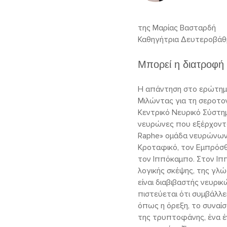
της Μαρίας Βασταρδή
Καθηγήτρια Δευτεροβάθμι
Μπορεί η διατροφή 
Η απάντηση στο ερώτημα 
Μιλώντας για τη σεροτον
Κεντρικό Νευρικό Σύστημ
νευρώνες που εξέρχοντα
Raphe» ομάδα νευρώνων 
Κροταφικό, τον Εμπρόσθι
τον Ιππόκαμπο. Στον Ιππ
λογικής σκέψης, της γλ
είναι διαβιβαστής νευρι
πιστεύεται ότι συμβάλλε
όπως η όρεξη, το συναίσ
της τρυπτοφάνης, ένα έ