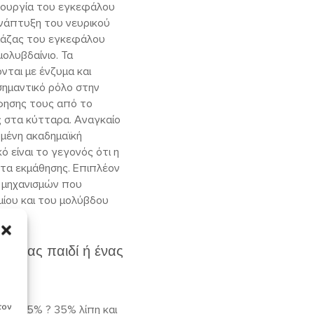
τουργία του εγκεφάλου
ανάπτυξη του νευρικού
 μάζας του εγκεφάλου
μολυβδαίνιο. Τα
νται με ένζυμα και
 σημαντικό ρόλο στην
φησης τους από το
ς στα κύτταρα. Αναγκαίο
ωμένη ακαδημαϊκή
 είναι το γεγονός ότι η
τα εκμάθησης. Επιπλέον
ν μηχανισμών που
ίου και του μολύβδου
ί ένας παιδί ή ένας
τον
κες, 25% ? 35% λίπη και