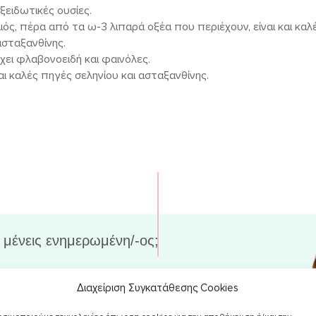
ξειδωτικές ουσίες.
μός, πέρα από τα ω-3 λιπαρά οξέα που περιέχουν, είναι και κα
ασταξανθίνης.
έχει φλαβονοειδή και φαινόλες.
αι καλές πηγές σεληνίου και ασταξανθίνης.
 μένεις ενημερωμένη/-ος;
 σου στο newsletter, για να λαμβάνεις
Διαχείριση Συγκατάθεσης Cookies
 νέα άρθρα & χρήσιμες συμβουλές στο