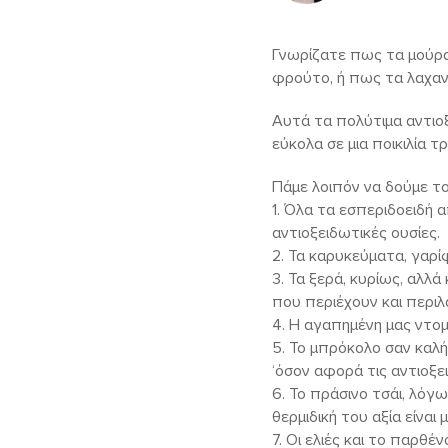
Γνωρίζατε πως τα μούρ
φρούτο, ή πως τα λαχανι
Αυτά τα πολύτιμα αντιο
εύκολα σε μια ποικιλία 
Πάμε λοιπόν να δούμε τ
1. Όλα τα εσπεριδοειδή 
αντιοξειδωτικές ουσίες.
2. Τα καρυκεύματα, γαρί
3. Τα ξερά, κυρίως, αλλ
που περιέχουν και περιλ
4. Η αγαπημένη μας ντομ
5. Το μπρόκολο σαν καλή
‘όσον αφορά τις αντιοξε
6. Το πράσινο τσάι, λόγ
θερμιδική του αξία είναι 
7. Οι ελιές και το παρθέ