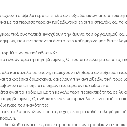
α έχουν τα υψηλότερα επίπεδα αντιοξειδωτικών από οποιοδή
κά με τα περισσότερα αντιοξειδωτικά είναι το σπανάκι και το κέ
ξειδωτικά συστατικά, ενισχύουν την άμυνα του οργανισμού και
τροφίμων, που εντάσσονται άνετα στο καθημερινό μας διαιτολόγι
ο top 10 των αντιοξειδωτικών
αποτελούν άριστη πηγή βιταμίνης C που αποτελεί μια από τις πι
φαλο και κανέλα σε σκόνη, περιέχουν πληθώρα αντιοξειδωτικώ
ά και τα φρέσκα δαμάσκηνα, οφείλουν την αντιοξειδωτική τους 
αμβάνονται επίσης στα σημαντικότερα αντιοξειδωτικά.
άτα είναι το τρόφιμο με τη μεγαλύτερη περιεκτικότητα σε λυκ
 πηγή βιταμίνης C, ανθοκυανινών και φαινολών, είναι από τα πι
ιδωτικές του ικανότητες.
ω των πολυφαινολών που περιέχει, είναι μια καλή επιλογή για ρ
μηδαμινή.
νο ελαιόλαδο είναι οι κύριοι εκπρόσωποι των τροφίμων πλούσιων