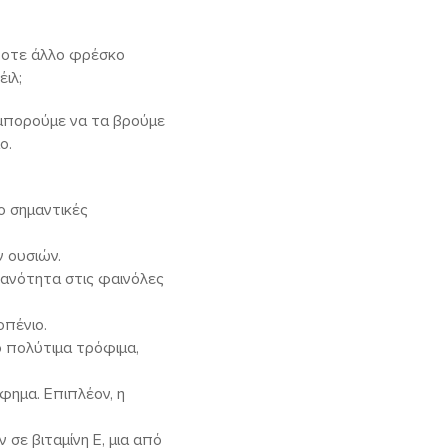
ποτε άλλο φρέσκο
ιλ;
 μπορούμε να τα βρούμε
ο.
ο σημαντικές
ν ουσιών.
ικανότητα στις φαινόλες
οπένιο.
ο πολύτιμα τρόφιμα,
όφημα. Επιπλέον, η
 σε βιταμίνη Ε, μια από