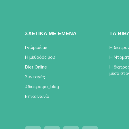
ΣΧΕΤΙΚΑ ΜΕ ΕΜΕΝΑ
TΑ ΒΙΒ
Γνώρισέ με
Η διατρο
Η μέθοδός μου
Η Ντοματ
Diet Online
Η διατρο
μέσα στο
Συνταγές
#διατροφο_blog
Επικοινωνία