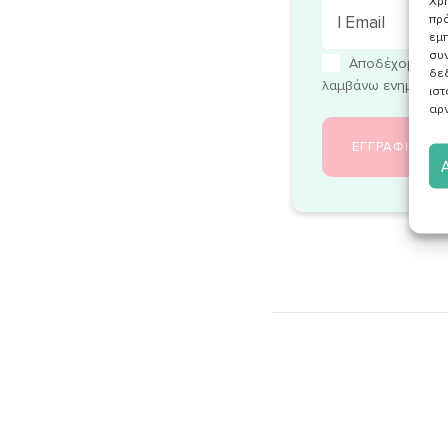
Χρη
πρό
εμπ
συν
Αποδέχομαι τ
δε
λαμβάνω ενημερωτικ
ιστ
αρν