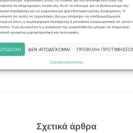
σιμοποιούμε τεχνολογίες όπως τα cookies για την αποθήκευση ή/και την
σβαση σε πληροφορίες συσκευής. Αυτό το κάνουμε για να βελτιώσουμε την
ειρία περιήγησης και να εμφανίσουμε (μη) εξατομικευμένες διαφημίσεις. Η
αίνεση σε αυτές τις τεχνολογίες θα μας επιτρέψει να επεξεργαζόμαστε
ην
Πολιτική Απορρήτου
και επιθυμώ να
δομένα όπως η συμπεριφορά περιήγησης ή μοναδικά αναγνωριστικά σε αυτόν 
ό υλικό σχετικά με συνταγές, νέα, άρθρα κα.
ότοπο. Η μη συναίνεση ή η ανάκληση της συγκατάθεσης μπορεί να επηρεάσει
ητικά ορισμένα χαρακτηριστικά και λειτουργίες.
ΑΠΟΔΟΧΉ
ΔΕΝ ΑΠΟΔΈΧΟΜΑΙ
ΠΡΟΒΟΛΉ ΠΡΟΤΙΜΉΣΕΩ
Πολιτική Απορρήτου
Σχετικά άρθρα