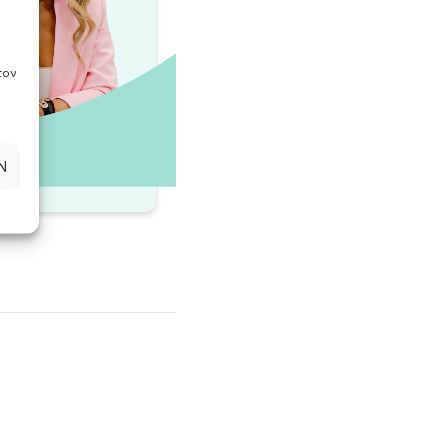
τον
Ν