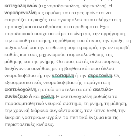
κατεχολαμινών
(π.χ νοραδρεναλίνη, αδρεναλίνη). Η
νοραδρεναλίνη
ως ορμόνη του στρες φαίνεται να
επηρεάζει περιοχές του εγκεφάλου όπου ελέγχεται η
προσοχή και οι αντιδράσεις στα ερεθίσματα. Έχει
παραδοσιακά συσχετιστεί με τα κίνητρα, την εγρήγορση,
την ευαισθητοποίηση, τη ρύθμιση του ύπνου, την όρεξη, τη
σεξουαλική και την επιθετική συμπεριφορά, την ανταμοιβή,
καθώς και τους μηχανισμούς παρακολούθησης της
μάθησης και της μνήμης. Ωστόσο, αυτές οι λειτουργίες
διεξάγονται συνήθως με τη βοήθεια κάποιου άλλου
νευροδιαβιβαστή, την
ντοπαμίνη
ή την
σεροτονίνη
. Ως
εξισορροπιστικός νευροδιαβιβαστής παράγεται η
ακετυλοχολίνη
, η οποία αποτελείται από
ακετυλο-
συνένζυμο Α
και
χολίνη
. Η ακετυλοχολίνη ρυθμίζει το
παρασυμπαθητικό νευρικό σύστημα, τη μνήμη, τη μάθηση,
την χρονική διάρκεια συγκέντρωσης, τον ύπνο REM, την
έκκριση γαστρικών υγρών, τα πεπτικά ένζυμα και τις
περισταλτικές κινήσεις.