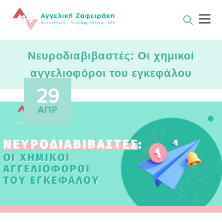
Skip
to
content
Νευροδιαβιβαστές: Οι χημικοί
αγγελιοφόροι του εγκεφάλου
29
ΑΠΡ