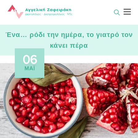
Skip
to
content
Ένα… ρόδι την ημέρα, το γιατρό τον
κάνει πέρα
06
ΜΆΙ