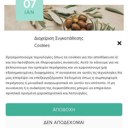
07
ΙΑΝ
Διαχείριση Συγκατάθεσης
Cookies
Χρησιμοποιούμε τεχνολογίες όπως τα cookies για την αποθήκευση ή/
και την πρόσβαση σε πληροφορίες συσκευής. Αυτό το κάνουμε για να
βελτιώσουμε την εμπειρία περιήγησης και να εμφανίσουμε (μη)
εξατομικευμένες διαφημίσεις. Η συναίνεση σε αυτές τις τεχνολογίες θα
μας επιτρέψει να επεξεργαζόμαστε δεδομένα όπως η συμπεριφορά
περιήγησης ή μοναδικά αναγνωριστικά σε αυτόν τον ιστότοπο. Η μη
ΑΓΓΕΛΙΚH ΖΑΦΕΙΡAΚΗ
συναίνεση ή η ανάκληση της συγκατάθεσης μπορεί να επηρεάσει
Διαιτολόγος - Διατροφολόγος
αρνητικά ορισμένα χαρακτηριστικά και λειτουργίες.
ΑΠΟΔΟΧΉ
ΔΙΑΙΤΑ
ΔΕΝ ΑΠΟΔΈΧΟΜΑΙ