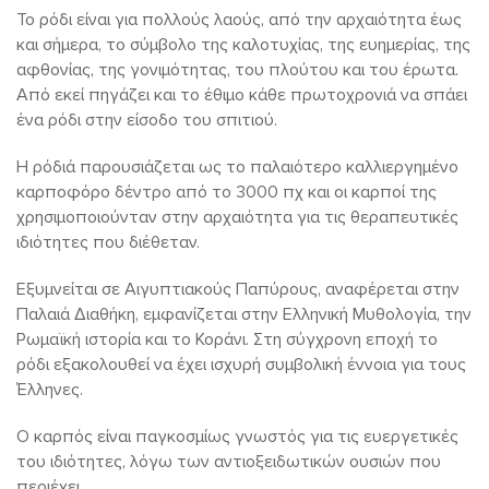
Το ρόδι είναι για πολλούς λαούς, από την αρχαιότητα έως
και σήμερα, το σύμβολο της καλοτυχίας, της ευημερίας, της
αφθονίας, της γονιμότητας, του πλούτου και του έρωτα.
Από εκεί πηγάζει και το έθιμο κάθε πρωτοχρονιά να σπάει
ένα ρόδι στην είσοδο του σπιτιού.
Η ρόδιά παρουσιάζεται ως το παλαιότερο καλλιεργημένο
καρποφόρο δέντρο από το 3000 πχ και οι καρποί της
χρησιμοποιούνταν στην αρχαιότητα για τις θεραπευτικές
ιδιότητες που διέθεταν.
Εξυμνείται σε Αιγυπτιακούς Παπύρους, αναφέρεται στην
Παλαιά Διαθήκη, εμφανίζεται στην Ελληνική Μυθολογία, την
Ρωμαϊκή ιστορία και το Κοράνι. Στη σύγχρονη εποχή το
ρόδι εξακολουθεί να έχει ισχυρή συμβολική έννοια για τους
Έλληνες.
Ο καρπός είναι παγκοσμίως γνωστός για τις ευεργετικές
του ιδιότητες, λόγω των αντιοξειδωτικών ουσιών που
περιέχει.