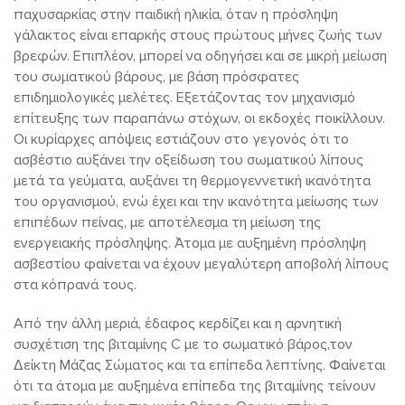
παχυσαρκίας στην παιδική ηλικία, όταν η πρόσληψη
γάλακτος είναι επαρκής στους πρώτους μήνες ζωής των
βρεφών. Επιπλέον, μπορεί να οδηγήσει και σε μικρή μείωση
του σωματικού βάρους, με βάση πρόσφατες
επιδημιολογικές μελέτες. Εξετάζοντας τον μηχανισμό
επίτευξης των παραπάνω στόχων, οι εκδοχές ποικίλλουν.
Οι κυρίαρχες απόψεις εστιάζουν στο γεγονός ότι το
ασβέστιο αυξάνει την οξείδωση του σωματικού λίπους
μετά τα γεύματα, αυξάνει τη θερμογεννετική ικανότητα
του οργανισμού, ενώ έχει και την ικανότητα μείωσης των
επιπέδων πείνας, με αποτέλεσμα τη μείωση της
ενεργειακής πρόσληψης. Άτομα με αυξημένη πρόσληψη
ασβεστίου φαίνεται να έχουν μεγαλύτερη αποβολή λίπους
στα κόπρανά τους.
Από την άλλη μεριά, έδαφος κερδίζει και η αρνητική
συσχέτιση της βιταμίνης C με το σωματικό βάρος,τον
Δείκτη Μάζας Σώματος και τα επίπεδα λεπτίνης. Φαίνεται
ότι τα άτομα με αυξημένα επίπεδα της βιταμίνης τείνουν