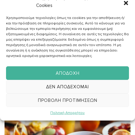
Διαιτολόγος - Διατροφολόγος
Cookies
Χρησιμοποιούμε τεχνολογίες όπως τα cookies για την αποθήκευση ή/
και την πρόσβαση σε πληροφορίες συσκευής. Αυτό το κάνουμε για να
βελτιώσουμε την εμπειρία περιήγησης και να εμφανίσουμε (μη)
,
ΔΙΑΙΤΑ
ΥΓΕΙΑ
εξατομικευμένες διαφημίσεις. Η συναίνεση σε αυτές τις τεχνολογίες θα
μας επιτρέψει να επεξεργαζόμαστε δεδομένα όπως η συμπεριφορά
Με ποιες τροφές θα διώξετε το κρύωμα και άλλες
περιήγησης ή μοναδικά αναγνωριστικά σε αυτόν τον ιστότοπο. Η μη
παθήσεις
συναίνεση ή η ανάκληση της συγκατάθεσης μπορεί να επηρεάσει
αρνητικά ορισμένα χαρακτηριστικά και λειτουργίες.
ΑΠΟΔΟΧΉ
ΔΕΝ ΑΠΟΔΈΧΟΜΑΙ
15
ΠΡΟΒΟΛΉ ΠΡΟΤΙΜΉΣΕΩΝ
ΙΑΝ
Πολιτική Απορρήτου