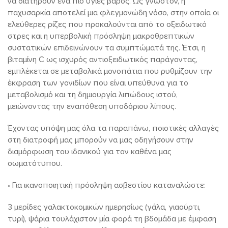
να διατηρούν ένα πιο υγιές βάρος. Ως γνωστόν, η
παχυσαρκία αποτελεί μια φλεγμονώδη νόσο, στην οποία οι
ελεύθερες ρίζες που προκαλούνται από το οξειδωτικό
στρες και η υπερβολική πρόσληψη μακροθρεπτικών
συστατικών επιδεινώνουν τα συμπτώματά της. Έτσι, η
βιταμίνη C ως ισχυρός αντιοξειδωτικός παράγοντας,
εμπλέκεται σε μεταβολικά μονοπάτια που ρυθμίζουν την
έκφραση των γονιδίων που είναι υπεύθυνα για το
μεταβολισμό και τη δημιουργία λιπώδους ιστού,
μειώνοντας την εναπόθεση υποδόριου λίπους.
Έχοντας υπόψη μας όλα τα παραπάνω, ποιοτικές αλλαγές
στη διατροφή μας μπορούν να μας οδηγήσουν στην
διαμόρφωση του ιδανικού για τον καθένα μας
σωματότυπου.
• Για ικανοποιητική πρόσληψη ασβεστίου καταναλώστε:
3 μερίδες γαλακτοκομικών ημερησίως (γάλα, γιαούρτι,
τυρί), ψάρια τουλάχιστον μία φορά τη βδομάδα με έμφαση