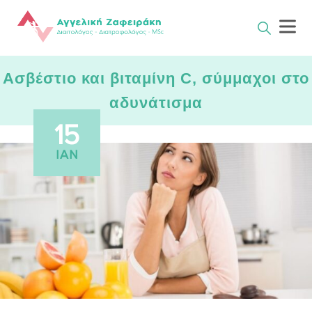
Skip
to
content
Aσβέστιο και βιταμίνη C, σύμμαχοι στο
αδυνάτισμα
15
ΙΑΝ