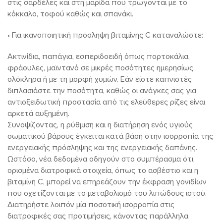
στις σαρδέλες και στη μαρίδα που τρώγονται με το
κόκκαλο, τοφού καθώς και σπανάκι.
• Για ικανοποιητική πρόσληψη βιταμίνης C καταναλώστε:
Ακτινίδια, παπάγια, εσπεριδοειδή όπως πορτοκάλια,
φράουλες, μαϊντανό σε μικρές ποσότητες ημερησίως,
ολόκληρα ή με τη μορφή χυμών. Εάν είστε καπνιστές
διπλασιάστε την ποσότητα, καθώς οι ανάγκες σας για
αντιοξειδωτική προστασία από τις ελεύθερες ρίζες είναι
αρκετά αυξημένη.
Συνοψίζοντας, η ρύθμιση και η διατήρηση ενός υγιούς
σωματικού βάρους έγκειται κατά βάση στην ισορροπία της
ενεργειακής πρόσληψης και της ενεργειακής δαπάνης.
Ωστόσο, νέα δεδομένα οδηγούν στο συμπέρασμα ότι,
ορισμένα διατροφικά στοιχεία, όπως το ασβέστιο και η
βιταμίνη C, μπορεί να επηρεάζουν την έκφραση γονιδίων
που σχετίζονται με το μεταβολισμό του λιπώδους ιστού.
Διατηρήστε λοιπόν μία ποσοτική ισορροπία στις
διατροφικές σας προτιμήσεις, κάνοντας παράλληλα