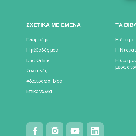
ΣΧΕΤΙΚΑ ΜΕ ΕΜΕΝΑ
TΑ ΒΙΒ
Γνώρισέ με
Η διατρο
Η μέθοδός μου
Η Ντοματ
Diet Online
Η διατρο
μέσα στο
Συνταγές
#διατροφο_blog
Επικοινωνία