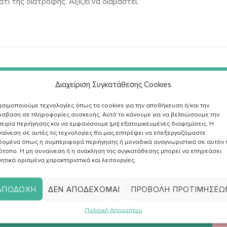
 της διατροφής. Αξίζει να διαβαστεί.
Διαχείριση Συγκατάθεσης Cookies
σιμοποιούμε τεχνολογίες όπως τα cookies για την αποθήκευση ή/και την
Εγγραφή στο
σβαση σε πληροφορίες συσκευής. Αυτό το κάνουμε για να βελτιώσουμε την
Newsletter
ειρία περιήγησης και να εμφανίσουμε (μη) εξατομικευμένες διαφημίσεις. Η
αίνεση σε αυτές τις τεχνολογίες θα μας επιτρέψει να επεξεργαζόμαστε
δομένα όπως η συμπεριφορά περιήγησης ή μοναδικά αναγνωριστικά σε αυτόν 
ότοπο. Η μη συναίνεση ή η ανάκληση της συγκατάθεσης μπορεί να επηρεάσει
ητικά ορισμένα χαρακτηριστικά και λειτουργίες.
λαμβ
άρθρ
ΑΠΟΔΟΧΉ
ΔΕΝ ΑΠΟΔΈΧΟΜΑΙ
ΠΡΟΒΟΛΉ ΠΡΟΤΙΜΉΣΕΩ
Πολιτική Απορρήτου