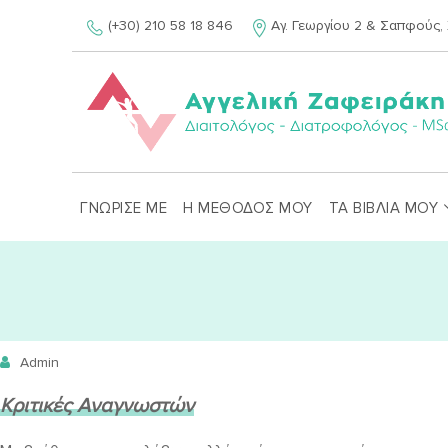
Skip
(+30) 210 58 18 846
Αγ. Γεωργίου 2 & Σαπφούς, 
to
content
ΓΝΩΡΙΣΕ ΜΕ
Η ΜΕΘΟΔΟΣ ΜΟΥ
ΤΑ ΒΙΒΛΙΑ ΜΟΥ
Admin
Κριτικές Αναγνωστών