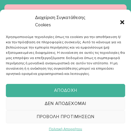
Διαχείριση Συγκατάθεσης
Cookies
ΣΧΕΤΙΚΑ ΜΕ ΕΜΕΝΑ
Χρησιμοποιούμε τεχνολογίες όπως τα cookies για την αποθήκευση ή/
και την πρόσβαση σε πληροφορίες συσκευής. Αυτό το κάνουμε για να
βελτιώσουμε την εμπειρία περιήγησης και να εμφανίσουμε (μη)
Γνώρισέ με
εξατομικευμένες διαφημίσεις. Η συναίνεση σε αυτές τις τεχνολογίες θα
μας επιτρέψει να επεξεργαζόμαστε δεδομένα όπως η συμπεριφορά
Η μέθοδός μου
περιήγησης ή μοναδικά αναγνωριστικά σε αυτόν τον ιστότοπο. Η μη
συναίνεση ή η ανάκληση της συγκατάθεσης μπορεί να επηρεάσει
Diet Online
αρνητικά ορισμένα χαρακτηριστικά και λειτουργίες.
Συνταγές
#διατροφο_blog
ΑΠΟΔΟΧΉ
Επικοινωνία
ΔΕΝ ΑΠΟΔΈΧΟΜΑΙ
TΑ ΒΙΒΛΙΑ ΜΟΥ
ΠΡΟΒΟΛΉ ΠΡΟΤΙΜΉΣΕΩΝ
Η διατροφή στη ζωή μας
Πολιτική Απορρήτου