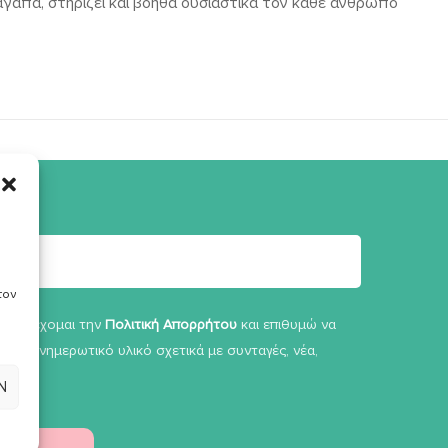
απά, στηρίζει και βοηθά ουσιαστικά τον κάθε άνθρωπο
τον
Αποδέχομαι την
Πολιτική Απορρήτου
και επιθυμώ να
άνω ενημερωτικό υλικό σχετικά με συνταγές, νέα,
α κα.
Ν