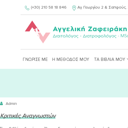
Skip
(+30) 210 58 18 846
Αγ. Γεωργίου 2 & Σαπφούς, 
to
content
ΓΝΩΡΙΣΕ ΜΕ
Η ΜΕΘΟΔΟΣ ΜΟΥ
ΤΑ ΒΙΒΛΙΑ ΜΟΥ
Admin
Κριτικές Αναγνωστών