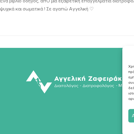
Ένα βιβλίο οδηγός, απΌ μια εξαιρετική επαγγελματία διατρ
ψυχικά και σωματικά ! Σε αγαπώ Αγγελική ♡
Χρη
πρό
εμπ
συν
δε
ιστ
αρν