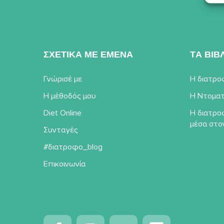
ΣΧΕΤΙΚΑ ΜΕ ΕΜΕΝΑ
TΑ ΒΙΒ
Γνώρισέ με
Η διατρο
Η μέθοδός μου
Η Ντοματ
Diet Online
Η διατρο
μέσα στο
Συνταγές
#διατροφο_blog
Επικοινωνία