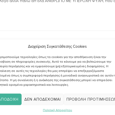
οφολόγο αλλΆ πάνω απ’όλα ΑΝΘΡΩΠΟ ΜΕ ΥΠΕΡΟΧΗ ΨΥΧΗ, που αγ
Διαχείριση Συγκατάθεσης Cookies
σιμοποιούμε τεχνολογίες όπως τα cookies για την αποθήκευση ή/και την
σβαση σε πληροφορίες συσκευής. Αυτό το κάνουμε για να βελτιώσουμε την
Εγγραφή στο
ειρία περιήγησης και να εμφανίσουμε (μη) εξατομικευμένες διαφημίσεις. Η
Newsletter
αίνεση σε αυτές τις τεχνολογίες θα μας επιτρέψει να επεξεργαζόμαστε
δομένα όπως η συμπεριφορά περιήγησης ή μοναδικά αναγνωριστικά σε αυτόν 
ότοπο. Η μη συναίνεση ή η ανάκληση της συγκατάθεσης μπορεί να επηρεάσει
ητικά ορισμένα χαρακτηριστικά και λειτουργίες.
λαμβ
άρθρ
ΑΠΟΔΟΧΉ
ΔΕΝ ΑΠΟΔΈΧΟΜΑΙ
ΠΡΟΒΟΛΉ ΠΡΟΤΙΜΉΣΕΩ
Πολιτική Απορρήτου