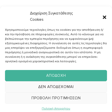
Διαχείριση Συγκατάθεσης
Cookies
Χρησιμοποιούμε τεχνολογίες όπως τα cookies για την αποθήκευση ή/
και την πρόσβαση σε πληροφορίες συσκευής. Αυτό το κάνουμε για να
βελτιώσουμε την εμπειρία περιήγησης και να εμφανίσουμε (μη)
εξατομικευμένες διαφημίσεις. Η συναίνεση σε αυτές τις τεχνολογίες θα
μας επιτρέψει να επεξεργαζόμαστε δεδομένα όπως η συμπεριφορά
περιήγησης ή μοναδικά αναγνωριστικά σε αυτόν τον ιστότοπο. Η μη
συναίνεση ή η ανάκληση της συγκατάθεσης μπορεί να επηρεάσει
Εγγραφή στο
αρνητικά ορισμένα χαρακτηριστικά και λειτουργίες.
Newsletter
ΑΠΟΔΟΧΉ
ΔΕΝ ΑΠΟΔΈΧΟΜΑΙ
Αποδέχομαι την
Πολιτική Απορρήτου
και επιθυμώ να
ΠΡΟΒΟΛΉ ΠΡΟΤΙΜΉΣΕΩΝ
λαμβάνω ενημερωτικό υλικό σχετικά με συνταγές, νέα, άρθρα κα.
Πολιτική Απορρήτου