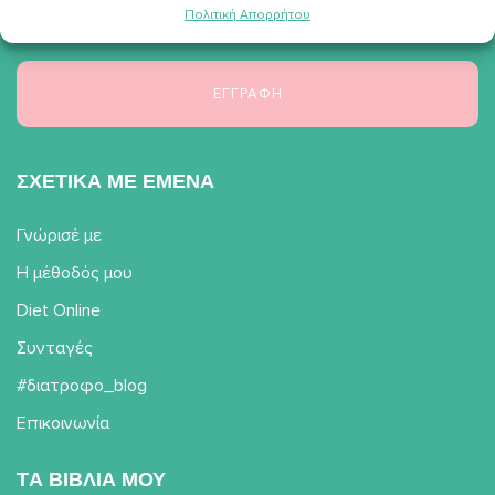
λαμβάνω ενημερωτικό υλικό σχετικά με συνταγές, νέα, άρθρα κα.
Πολιτική Απορρήτου
ΣΧΕΤΙΚΑ ΜΕ ΕΜΕΝΑ
Γνώρισέ με
Η μέθοδός μου
Diet Online
Συνταγές
#διατροφο_blog
Επικοινωνία
TΑ ΒΙΒΛΙΑ ΜΟΥ