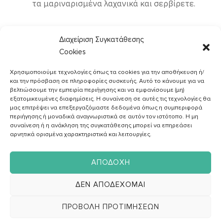
τα μαριναρισμένα λαχανικά και σερβίρετε.
Διαχείριση Συγκατάθεσης
Cookies
Χρησιμοποιούμε τεχνολογίες όπως τα cookies για την αποθήκευση ή/
και την πρόσβαση σε πληροφορίες συσκευής. Αυτό το κάνουμε για να
βελτιώσουμε την εμπειρία περιήγησης και να εμφανίσουμε (μη)
εξατομικευμένες διαφημίσεις. Η συναίνεση σε αυτές τις τεχνολογίες θα
μας επιτρέψει να επεξεργαζόμαστε δεδομένα όπως η συμπεριφορά
περιήγησης ή μοναδικά αναγνωριστικά σε αυτόν τον ιστότοπο. Η μη
συναίνεση ή η ανάκληση της συγκατάθεσης μπορεί να επηρεάσει
αρνητικά ορισμένα χαρακτηριστικά και λειτουργίες.
Εγγραφή στο
Newsletter
ΑΠΟΔΟΧΉ
ΔΕΝ ΑΠΟΔΈΧΟΜΑΙ
ΠΡΟΒΟΛΉ ΠΡΟΤΙΜΉΣΕΩΝ
Αποδέχομαι την
Πολιτική Απορρήτου
και επιθυμώ να