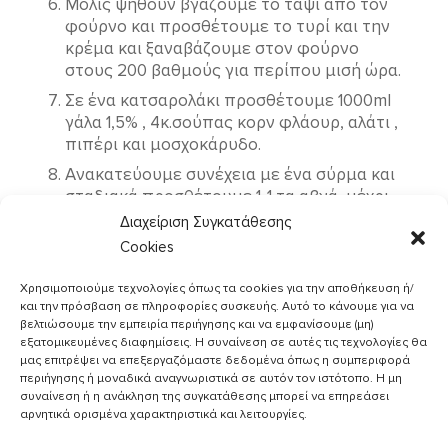
Mόλις ψηθούν βγάζουμε το ταψί από τον
φούρνο και προσθέτουμε τo τυρί και την
κρέμα και ξαναβάζουμε στον φούρνο
στους 200 βαθμούς για περίπου μισή ώρα.
Σε ένα κατσαρολάκι προσθέτουμε 1000ml
γάλα 1,5% , 4κ.σούπας κορν φλάουρ, αλάτι ,
πιπέρι και μοσχοκάρυδο.
Ανακατεύουμε συνέχεια με ένα σύρμα και
σταδιακά προσθέτουμε 1-1 τα αβγά, μέχρι
να πήξει το μίγμα.
Διαχείριση Συγκατάθεσης
Μόλις πήξει το κατεβάζουμε από την
Cookies
φωτιά στην συνέχεια προσθέτουμε το
Χρησιμοποιούμε τεχνολογίες όπως τα cookies για την αποθήκευση ή/
μισό dirollo και ανακατεύουμε ελαφρά.
και την πρόσβαση σε πληροφορίες συσκευής. Αυτό το κάνουμε για να
βελτιώσουμε την εμπειρία περιήγησης και να εμφανίσουμε (μη)
εξατομικευμένες διαφημίσεις. Η συναίνεση σε αυτές τις τεχνολογίες θα
μας επιτρέψει να επεξεργαζόμαστε δεδομένα όπως η συμπεριφορά
περιήγησης ή μοναδικά αναγνωριστικά σε αυτόν τον ιστότοπο. Η μη
συναίνεση ή η ανάκληση της συγκατάθεσης μπορεί να επηρεάσει
αρνητικά ορισμένα χαρακτηριστικά και λειτουργίες.