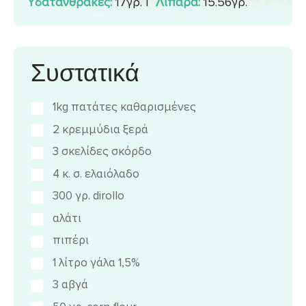
Υδατάνθρακες:
17γρ.
|
Λιπαρά:
15.56γρ.
Συστατικά
1kg πατάτες καθαρισμένες
2 κρεμμύδια ξερά
3 σκελίδες σκόρδο
4 κ. σ. ελαιόλαδο
300 γρ. dirollo
αλάτι
πιπέρι
1 λίτρο γάλα 1,5%
3 αβγά