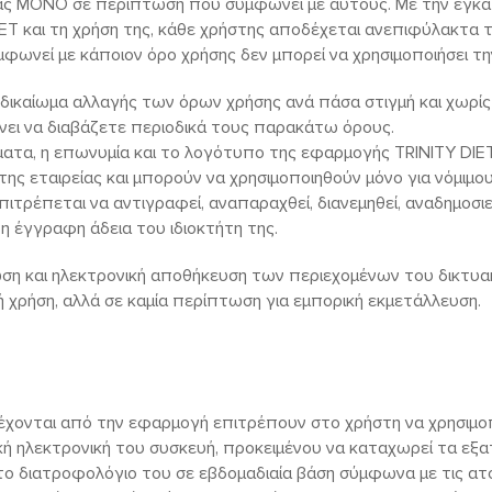
ίας ΜΟΝΟ σε περίπτωση που συμφωνεί με αυτούς. Με την εγκ
ET και τη χρήση της, κάθε χρήστης αποδέχεται ανεπιφύλακτα τ
ωνεί με κάποιον όρο χρήσης δεν μπορεί να χρησιμοποιήσει τη
ο δικαίωμα αλλαγής των όρων χρήσης ανά πάσα στιγμή και χωρίς 
νει να διαβάζετε περιοδικά τους παρακάτω όρους.
ήματα, η επωνυμία και το λογότυπο της εφαρμογής TRINITY DI
 της εταιρείας και μπορούν να χρησιμοποιηθούν μόνο για νόμιμο
πιτρέπεται να αντιγραφεί, αναπαραχθεί, διανεμηθεί, αναδημοσι
 έγγραφη άδεια του ιδιοκτήτη της.
ση και ηλεκτρονική αποθήκευση των περιεχομένων του δικτυα
ή χρήση, αλλά σε καμία περίπτωση για εμπορική εκμετάλλευση.
έχονται από την εφαρμογή επιτρέπουν στο χρήστη να χρησιμο
ή ηλεκτρονική του συσκευή, προκειμένου να καταχωρεί τα εξατ
το διατροφολόγιο του σε εβδομαδιαία βάση σύμφωνα με τις ατ