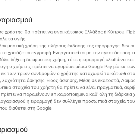
γαριασμού
ος χρήστης, θα πρέπει να είναι κάτοικος Ελλάδος ή Κύπρου. Πρέ
πόλυτα υγιής.
δοκιμαστική χρήση της πλήρους έκδοσης της εφαρμογής, δεν 
ούτε χρειάζεται εγγραφή. Ενεργοποιείται με την εγκατάσταση 
όλις λήξει η δοκιμαστική χρήση, τότε η εφαρμογή κλειδώνει και 
γή ο χρήστης πρέπει να αγοράσει μέσω Google Pay μία εκ των
 εκ των τριων συνδρομών ο χρήστης καταχωρεί τα κάτωθι στοι
, Συχνότητα άσκησης, Είδος άσκησης, Μέση σε εκατοστά, Λαιμό
ικά στοιχεία του χρήστη θα πρέπει να είναι πραγματικά, ακρι
α πρέπει να παραμένουν επικαιροποιημένα καθ’ όλη τη διάρκεια
 λογαριασμού η εφαρμογή δεν συλλέγει προσωπικά στοιχεία το
ου διαθέτει στη Google.
αριασμού