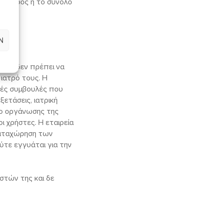
ιμα μέρος ή το σύνολο
Ν
εις δεν πρέπει να
ιατρό τους. Η
κές συμβουλές που
ξετάσεις, ιατρική
σο οργάνωσης της
 χρήστες. Η εταιρεία
καταχώρηση των
ύτε εγγυάται για την
στών της και δε