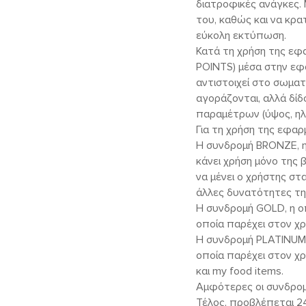
διατροφικές ανάγκες.
του, καθώς και να κρα
εύκολη εκτύπωση.
Κατά τη χρήση της εφα
POINTS) μέσα στην εφ
αντιστοιχεί στο σωματ
αγοράζονται, αλλά δί
παραμέτρων (ύψος, ηλι
Για τη χρήση της εφα
Η συνδρομή BRONZE, η 
κάνει χρήση μόνο της
να μένει ο χρήστης στ
άλλες δυνατότητες τη
Η συνδρομή GOLD, η οπ
οποία παρέχει στον χ
Η συνδρομή PLATINUM, 
οποία παρέχει στον χρ
και my food items.
Αμφότερες οι συνδρομέ
Τέλος, προβλέπεται 2