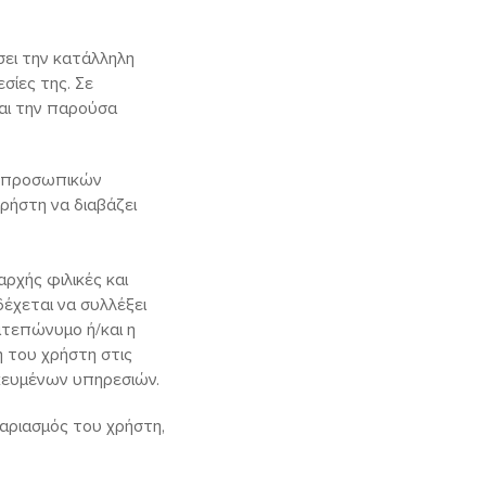
σει την κατάλληλη
σίες της. Σε
αι την παρούσα
ας προσωπικών
ρήστη να διαβάζει
ρχής φιλικές και
έχεται να συλλέξει
ατεπώνυμο ή/και η
η του χρήστη στις
ικευμένων υπηρεσιών.
γαριασμός του χρήστη,