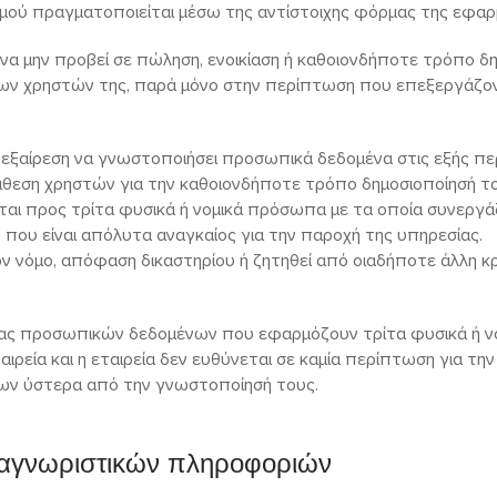
σμού πραγματοποιείται μέσω της αντίστοιχης φόρμας της εφαρ
 να μην προβεί σε πώληση, ενοικίαση ή καθοιονδήποτε τρόπο δη
ν χρηστών της, παρά μόνο στην περίπτωση που επεξεργάζον
’ εξαίρεση να γνωστοποιήσει προσωπικά δεδομένα στις εξής πε
τάθεση χρηστών για την καθοιονδήποτε τρόπο δημοσιοποίησή το
εται προς τρίτα φυσικά ή νομικά πρόσωπα με τα οποία συνεργάζε
 που είναι απόλυτα αναγκαίος για την παροχή της υπηρεσίας.
ον νόμο, απόφαση δικαστηρίου ή ζητηθεί από οιαδήποτε άλλη κρ
ίας προσωπικών δεδομένων που εφαρμόζουν τρίτα φυσικά ή ν
αιρεία και η εταιρεία δεν ευθύνεται σε καμία περίπτωση για τη
ν ύστερα από την γνωστοποίησή τους.
ναγνωριστικών πληροφοριών