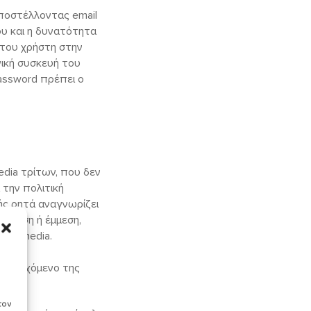
αποστέλλοντας email
ου και η δυνατότητα
 του χρήστη στην
ική συσκευή του
Password πρέπει ο
edia τρίτων, που δεν
 την πολιτική
ής ρητά αναγνωρίζει
, άμεση ή έμμεση,
ial media.
 περιεχόμενο της
τον