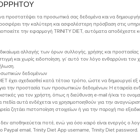
ΠΟΡΡΗΤΟΥ
 να προστατέψει τα προσωπικά σας δεδομένα και να δημιουργή
ροσφέρει την καλύτερη και ασφαλέστερη πρόσβαση στις υπηρε
οποιείτε την εφαρμογή TRINITY DIET, αυτόματα αποδέχεστε κ
το δικαίωμα αλλαγής των όρων συλλογής, χρήσης και προστασί
ιγμή και χωρίς ειδοποίηση, γι’ αυτό τον λόγο ενθαρρύνει τον χ
ήλωση.
ροσωπικών δεδομένων
ET έχει σχεδιασθεί κατά τέτοιο τρόπο, ώστε να δημιουργεί εξ α
για την προστασία των προσωπικών δεδομένων. Η εταιρεία ενδ
τικές για τον χρήστη, όπως η διεύθυνση e-mail ή/και το ονομ
Τα πεδία αυτά ενδέχεται να χρησιμοποιηθούν για την αναγνώρισ
ιρεία ζητάει πιστοποίηση στοιχείων ή για την παροχή πιο εξειδ
 δεν αποθηκεύεται ποτέ, ενώ για όσο καιρό είναι ενεργός ο λο
ο Paypal email, Trinity Diet App username, Trinity Diet password.