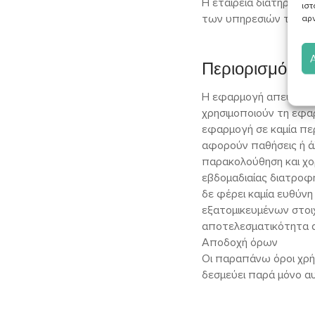
Η εταιρεία διατηρεί ε
ιστ
των υπηρεσιών της με
αρν
Περιορισμός Ε
Η εφαρμογή απευθύνε
χρησιμοποιούν τη εφαρ
εφαρμογή σε καμία πε
αφορούν παθήσεις ή άλ
παρακολούθηση και χο
εβδομαδιαίας διατροφή
δε φέρει καμία ευθύν
εξατομικευμένων στοιχ
αποτελεσματικότητα 
Αποδοχή όρων
Οι παραπάνω όροι χρή
δεσμεύει παρά μόνο α