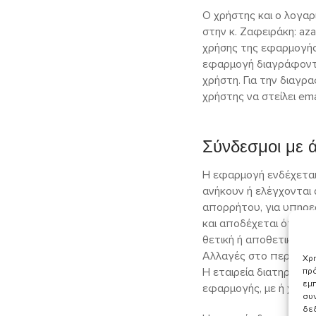
Ο χρήστης και ο λογαρ
στην κ. Ζαφειράκη: az
χρήσης της εφαρμογής
εφαρμογή διαγράφοντ
χρήστη. Για την διαγρα
χρήστης να στείλει ema
Σύνδεσμοι με ά
Η εφαρμογή ενδέχεται ν
ανήκουν ή ελέγχονται α
απορρήτου, για υπηρεσ
και αποδέχεται ότι η ε
θετική ή αποθετική τυ
Αλλαγές στο περιεχόμ
Χρη
Η εταιρεία διατηρεί τ
πρό
εμπ
εφαρμογής, με ή χωρίς
συν
δε