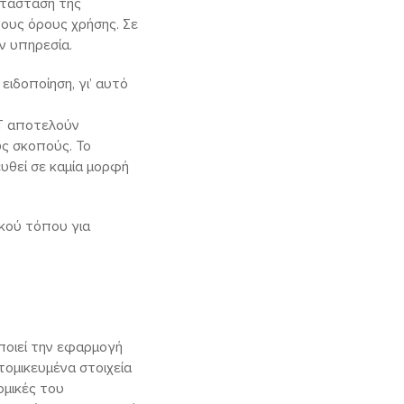
ατάσταση της
ους όρους χρήσης. Σε
ν υπηρεσία.
ειδοποίηση, γι’ αυτό
ET αποτελούν
υς σκοπούς. Το
ευθεί σε καμία μορφή
κού τόπου για
ποιεί την εφαρμογή
ομικευμένα στοιχεία
ομικές του