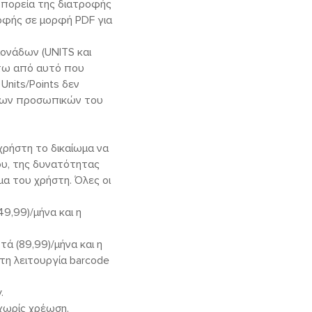
 πορεία της διατροφής
ροφής σε μορφή PDF για
μονάδων (UNITS και
άτω από αυτό που
Units/Points δεν
 των προσωπικών του
 χρήστη το δικαίωμα να
ου, της δυνατότητας
μα του χρήστη. Όλες οι
9,99)/μήνα και η
ά (89,99)/μήνα και η
τη λειτουργία barcode
.
χωρίς χρέωση.