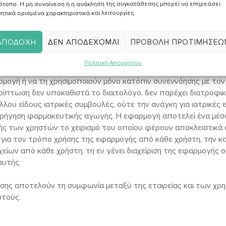
πίσης το δικαίωμα να τροποποιεί, να διακόπτει προσωρινά ή μόν
ότοπο. Η μη συναίνεση ή η ανάκληση της συγκατάθεσης μπορεί να επηρεάσει
 ή χωρίς προηγούμενη ειδοποίηση.
ητικά ορισμένα χαρακτηριστικά και λειτουργίες.
ΑΠΟΔΟΧΉ
ΔΕΝ ΑΠΟΔΈΧΟΜΑΙ
ΠΡΟΒΟΛΉ ΠΡΟΤΙΜΉΣΕΩ
υθύνης
Πολιτική Απορρήτου
ται ΜΟΝΟ ΣΕ ΑΠΟΛΥΤΑ ΥΓΙΗ ΑΤΟΜΑ. Άτομα με γνωστές παθήσ
μογή ή να τη χρησιμοποιούν μόνο κατόπιν συνεννόησης με τον 
ρίπτωση δεν υποκαθιστά το διαιτολόγο, δεν παρέχει διατροφι
λου είδους ιατρικές συμβουλές, ούτε την ανάγκη για ιατρικές ε
ρήγηση φαρμακευτικής αγωγής. Η εφαρμογή αποτελεί ένα μέ
ς των χρηστών το χειρισμό του οποίου φέρουν αποκλειστικά οι
η για τον τρόπο χρήσης της εφαρμογής από κάθε χρήστη, την 
είων από κάθε χρήστη, τη εν γένει διαχείριση της εφαρμογής ο
αυτής.
σης αποτελούν τη συμφωνία μεταξύ της εταιρείας και των χρη
υτούς.