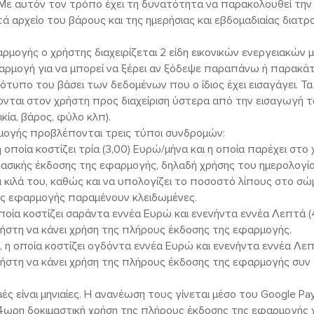
 Με αυτόν τον τρόπο έχει τη δυνατότητα να παρακολουθεί την
τά αρχείο του βάρους και της ημερήσιας και εβδομαδιαίας διατ
ρμογής ο χρήστης διαχειρίζεται 2 είδη εικονικών ενεργειακών 
αρμογή για να μπορεί να ξέρει αν ξόδεψε παραπάνω ή παρακ
ότυπο του βάσει των δεδομένων που ο ίδιος έχει εισαγάγει. Τα 
δονται στον χρήστη προς διαχείριση ύστερα από την εισαγωγή
κία, βάρος, φύλο κλπ).
ρμογής προβλέπονται τρεις τύποι συνδρομών:
οποία κοστίζει τρία (3,00) Ευρώ/μήνα και η οποία παρέχει στο
 βασικής έκδοσης της εφαρμογής, δηλαδή χρήσης του ημερολογί
α κιλά του, καθώς και να υπολογίζει το ποσοστό λίπους στο σώ
ς εφαρμογής παραμένουν κλειδωμένες.
οία κοστίζει σαράντα εννέα Ευρώ και ενενήντα εννέα Λεπτά (4
ρήστη να κάνει χρήση της πλήρους έκδοσης της εφαρμογής.
η οποία κοστίζει ογδόντα εννέα Ευρώ και ενενήντα εννέα Λεπτ
ήστη να κάνει χρήση της πλήρους έκδοσης της εφαρμογής συν 
ς είναι μηνιαίες. Η ανανέωση τους γίνεται μέσο του Google Pay
4ωρη δοκιμαστική χρήση της πλήρους έκδοσης της εφαρμογής 