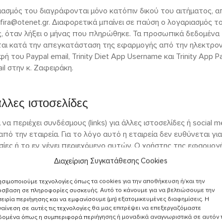
ιασμός του διαγράφονται μόνο κατόπιν δικού του αιτήματος, 
afira@otenet.gr. Διαφορετικά μπαίνει σε παύση ο λογαριασμός τ
, όταν λήξει ο μήνας που πληρώθηκε. Τα προσωπικά δεδομένα
αι κατά την απεγκατάσταση της εφαρμογής από την ηλεκτρον
φή του Paypal email, Trinity Diet App Username και Trinity App 
il στην κ. Ζαφειράκη.
λλες ιστοσελίδες
α περιέχει συνδέσμους (links) για άλλες ιστοσελίδες ή social m
πό την εταιρεία. Για το λόγο αυτό η εταιρεία δεν ευθύνεται για
ίες ή το εν γένει περιεχόμενο αυτών. Ο χρήστης της εφαρμογ
ταιρεία ουδεμία ευθύνη φέρει έναντι του για οποιαδήποτε ζημία
Διαχείριση Συγκατάθεσης Cookies
χόν προκύψει από το περιεχόμενο αυτών των ιστοσελίδων ή soc
ενο
σιμοποιούμε τεχνολογίες όπως τα cookies για την αποθήκευση ή/και την
ο δικαίωμα να αλλάξει οποιοδήποτε στιγμή μέρος ή ολόκληρο το
σβαση σε πληροφορίες συσκευής. Αυτό το κάνουμε για να βελτιώσουμε την
ειρία περιήγησης και να εμφανίσουμε (μη) εξατομικευμένες διαφημίσεις. Η
 προηγούμενη ειδοποίηση.
αίνεση σε αυτές τις τεχνολογίες θα μας επιτρέψει να επεξεργαζόμαστε
δομένα όπως η συμπεριφορά περιήγησης ή μοναδικά αναγνωριστικά σε αυτόν 