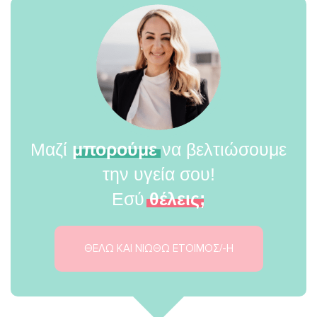
Μαζί
μπορούμε
να βελτιώσουμε
την υγεία σου!
Εσύ
θέλεις;
ΘΕΛΩ ΚΑΙ ΝΙΩΘΩ ΕΤΟΙΜΟΣ/-Η