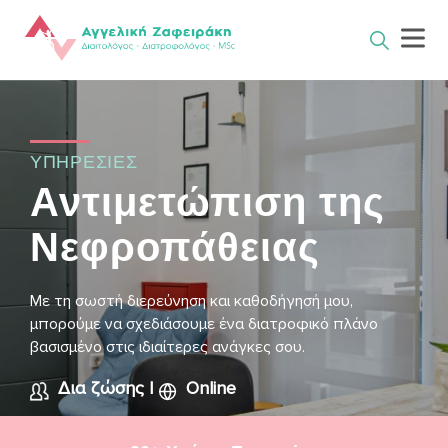
Skip
to
content
ΥΠΗΡΕΣΙΕΣ
Αντιμετώπιση της
Νεφροπάθειας
Με τη σωστή διερεύνηση και καθοδήγησή μου,
μπορούμε να σχεδιάσουμε ένα διατροφικό πλάνο
βασισμένο στις ιδιαίτερες ανάγκες σου.
Δια ζώσης
|
Online