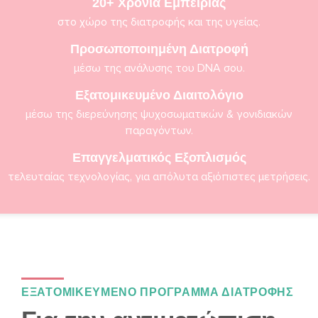
20+ Χρόνια Εμπειρiας
στο χώρο της διατροφής και της υγείας.
Προσωποποιημένη Διατροφή
μέσω της ανάλυσης του DNA σου.
Εξατομικευμένο Διαιτολόγιο
μέσω της διερεύνησης ψυχοσωματικών & γονιδιακών
παραγόντων.
Επαγγελματικός Εξοπλισμός
τελευταίας τεχνολογίας, για απόλυτα αξιόπιστες μετρήσεις.
ΕΞΑΤΟΜΙΚΕΥΜΕΝΟ ΠΡΟΓΡΑΜΜΑ ΔΙΑΤΡΟΦΗΣ