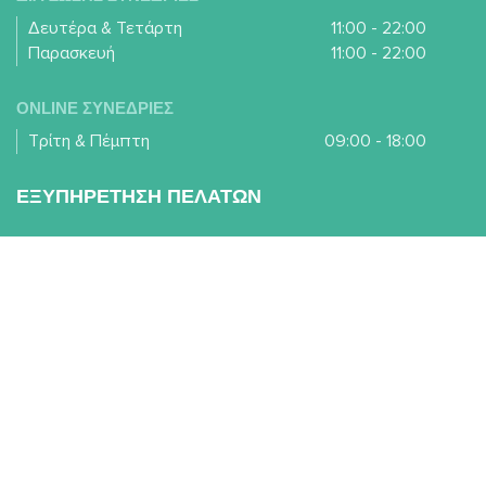
Δευτέρα & Τετάρτη
11:00 - 22:00
Παρασκευή
11:00 - 22:00
ONLINE ΣΥΝΕΔΡΙΕΣ
Τρίτη & Πέμπτη
09:00 - 18:00
ΕΞΥΠΗΡΕΤΗΣΗ ΠΕΛΑΤΩΝ
info@dietaz.gr
210 5818846
Αγ. Γεωργίου 2 &
Σαπφούς, Χαϊδάρι