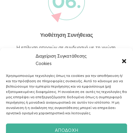
Υιοθέτηση Συνήθειας
Η επίλυση αποριών σε συνδυασμό με τη γνώση,
βοηθούν στην υιοθέτηση ενός υγιεινού τρόπου ζωής.
Διαχείριση Συγκατάθεσης
Cookies
Χρησιμοποιούμε τεχνολογίες όπως τα cookies για την αποθήκευση ή/
και την πρόσβαση σε πληροφορίες συσκευής. Αυτό το κάνουμε για να
βελτιώσουμε την εμπειρία περιήγησης και να εμφανίσουμε (μη)
εξατομικευμένες διαφημίσεις. Η συναίνεση σε αυτές τις τεχνολογίες θα
μας επιτρέψει να επεξεργαζόμαστε δεδομένα όπως η συμπεριφορά
περιήγησης ή μοναδικά αναγνωριστικά σε αυτόν τον ιστότοπο. Η μη
συναίνεση ή η ανάκληση της συγκατάθεσης μπορεί να επηρεάσει
αρνητικά ορισμένα χαρακτηριστικά και λειτουργίες.
ΑΠΟΔΟΧΉ