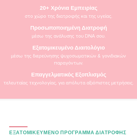
20+ Χρόνια Εμπειρiας
στο χώρο της διατροφής και της υγείας.
Προσωποποιημένη Διατροφή
μέσω της ανάλυσης του DNA σου.
Εξατομικευμένο Διαιτολόγιο
μέσω της διερεύνησης ψυχοσωματικών & γονιδιακών
παραγόντων.
Επαγγελματικός Εξοπλισμός
τελευταίας τεχνολογίας, για απόλυτα αξιόπιστες μετρήσεις.
ΕΞΑΤΟΜΙΚΕΥΜΕΝΟ ΠΡΟΓΡΑΜΜΑ ΔΙΑΤΡΟΦΗΣ