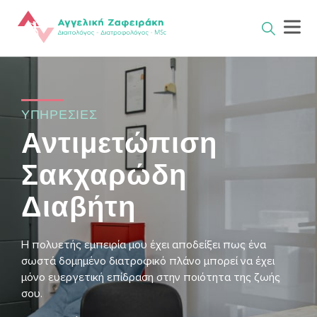
Skip
to
content
ΥΠΗΡΕΣΙΕΣ
Αντιμετώπιση
Σακχαρώδη
Διαβήτη
Η πολυετής εμπειρία μου έχει αποδείξει πως ένα
σωστά δομημένο διατροφικό πλάνο μπορεί να έχει
μόνο ευεργετική επίδραση στην ποιότητα της ζωής
σου.