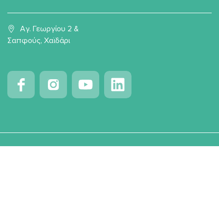
Αγ. Γεωργίου 2 &
Σαπφούς, Χαϊδάρι
© 2026
Dietaz
- All Rights Reserved. Created by
360Digitall
|
Broikos
Αποποίηση Ευθύνης
Πολιτική Απορρήτου & Πολιτκή Cookies