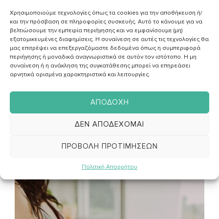
να διαβάσεις τα σημαντικότερα.
Χρησιμοποιούμε τεχνολογίες όπως τα cookies για την αποθήκευση ή/
και την πρόσβαση σε πληροφορίες συσκευής. Αυτό το κάνουμε για να
Προλαμβάνεις τις σοβαρές επιπλοκές της
βελτιώσουμε την εμπειρία περιήγησης και να εμφανίσουμε (μη)
εξατομικευμένες διαφημίσεις. Η συναίνεση σε αυτές τις τεχνολογίες θα
νόσου.
μας επιτρέψει να επεξεργαζόμαστε δεδομένα όπως η συμπεριφορά
περιήγησης ή μοναδικά αναγνωριστικά σε αυτόν τον ιστότοπο. Η μη
Βελτιώνεις την υγεία σου και ελέγχεις το βάρος
συναίνεση ή η ανάκληση της συγκατάθεσης μπορεί να επηρεάσει
σου.
αρνητικά ορισμένα χαρακτηριστικά και λειτουργίες.
ΑΠΟΔΟΧΉ
ΘΕΛΩ ΝΑ ΞΕΚΙΝΗΣΩ
ΔΕΝ ΑΠΟΔΈΧΟΜΑΙ
ΠΡΟΒΟΛΉ ΠΡΟΤΙΜΉΣΕΩΝ
Πολιτική Απορρήτου