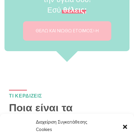
Εσύ
θέλεις;
ΘΕΛΩ ΚΑΙ ΝΙΩΘΩ ΕΤΟΙΜΟΣ/-Η
ΤΙ ΚΕΡΔΙΖΕΙΣ
Ποια είναι τα
πραγματικά οφέλη;
Διαχείριση Συγκατάθεσης
Cookies
Αν και τα οφέλη είναι πολυάριθμα, παρακάτω μπορείς