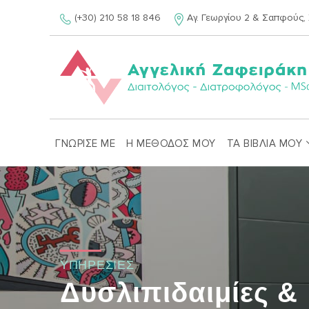
Skip
(+30) 210 58 18 846
Αγ. Γεωργίου 2 & Σαπφούς, 
to
content
ΓΝΩΡΙΣΕ ΜΕ
Η ΜΕΘΟΔΟΣ ΜΟΥ
ΤΑ ΒΙΒΛΙΑ ΜΟΥ
ΥΠΗΡΕΣΙΕΣ
Δυσλιπιδαιμίες &