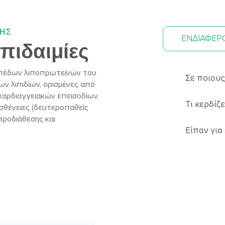
ΦΗΣ
ΕΝΔΙΑΦΕΡΟ
πιδαιμίες
πιπέδων λιποπρωτεινών του
Σε ποιου
ν λιπιδίων, ορισμένες από
 καρδιαγγειακών επεισοδίων.
Τι κερδίζε
ασθένειες (δευτεροπαθείς
προδιάθεσης και
Είπαν για