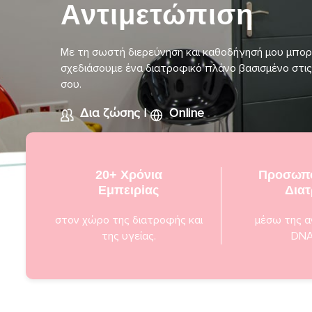
Αντιμετώπιση
Με τη σωστή διερεύνηση και καθοδήγησή μου μπο
σχεδιάσουμε ένα διατροφικό πλάνο βασισμένο στις
σου.
Δια ζώσης
|
Online
20+ Χρόνια
Προσωπο
Εμπειρiας
Δια
στον χώρο της διατροφής και
μέσω της α
της υγείας.
DNA