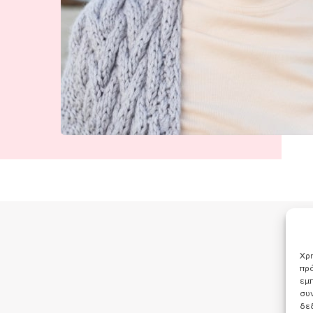
Χρη
πρό
εμπ
συν
δε