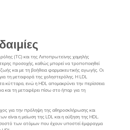
δαιμίες
ρόλης (TC) και της Λιποπρωτεϊνης χαμηλής
αίτερης προσοχής, καθώς μπορεί να τροποποιηθεί
ζωής και με τη βοήθεια φαρμακευτικής αγωγής. Οι
 για τη μεταφορά της χοληστερόλης. Η LDL
τα κύτταρα, ενώ η HDL απομακρύνει την περίσσεια
α και τη μεταφέρει πίσω στο ήπαρ για τη
όχος για την πρόληψη της αθηροσκλήρωσης και
ν είναι η μείωση της LDL και η αύξηση της HDL.
ποσοστό των ατόμων που έχουν υποστεί έμφραγμα