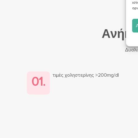
ιστ
αρν
Ανήκω
Δυσλι
τιμές χοληστερίνης >200mg/dl
01.