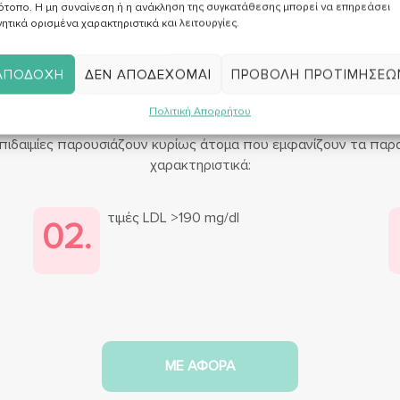
ότοπο. Η μη συναίνεση ή η ανάκληση της συγκατάθεσης μπορεί να επηρεάσει
ητικά ορισμένα χαρακτηριστικά και λειτουργίες.
ΣΕ ΠΟΙΟΥΣ ΑΠΕΥΘΥΝΕΤΑΙ
ΑΠΟΔΟΧΉ
ΔΕΝ ΑΠΟΔΈΧΟΜΑΙ
ΠΡΟΒΟΛΉ ΠΡΟΤΙΜΉΣΕΩ
 και εγώ σε αυτήν την 
Πολιτική Απορρήτου
πιδαιμίες παρουσιάζουν κυρίως άτομα που εμφανίζουν τα πα
χαρακτηριστικά:
τιμές LDL >190 mg/dl
02.
ΜΕ ΑΦΟΡΑ