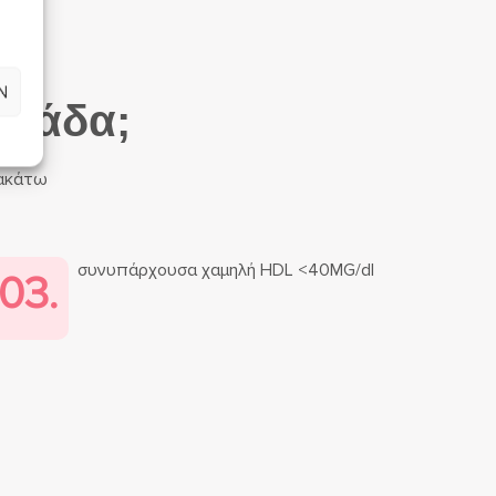
Ν
ομάδα;
ρακάτω
συνυπάρχουσα χαμηλή HDL <40MG/dl
03.