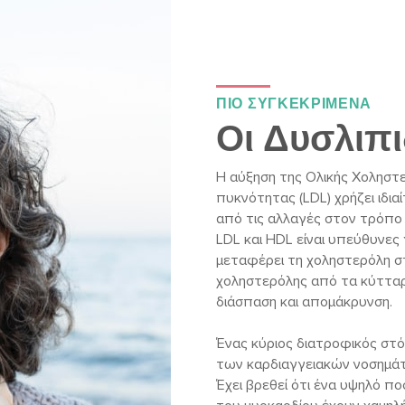
ΠΙΟ ΣΥΓΚΕΚΡΙΜΕΝΑ
Οι Δυσλιπι
Η αύξηση της Ολικής Χοληστε
πυκνότητας (LDL) χρήζει ιδι
από τις αλλαγές στον τρόπο 
LDL και HDL είναι υπεύθυνες
μεταφέρει τη χοληστερόλη σ
χοληστερόλης από τα κύτταρ
διάσπαση και απομάκρυνση.
Ένας κύριος διατροφικός στ
των καρδιαγγειακών νοσημάτω
Έχει βρεθεί ότι ένα υψηλό 