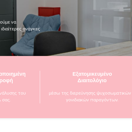
ρούμε να
 ιδιαίτερες ανάγκες
ποιημένη
Εξατομικευμένο
τροφή
Διαιτολόγιο
νάλυσης του
μέσω της διερεύνησης ψυχοσωματικών
 σας.
γονιδιακών παραγόντων.