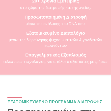
20+ Χρόνια Εμπειρiας
στο χώρο της διατροφής και της υγείας.
Προσωποποιημένη Διατροφή
μέσω της ανάλυσης του DNA σου.
Εξατομικευμένο Διαιτολόγιο
μέσω της διερεύνησης ψυχοσωματικών & γονιδιακών
παραγόντων.
Επαγγελματικός Εξοπλισμός
τελευταίας τεχνολογίας, για απόλυτα αξιόπιστες μετρήσεις.
ΕΞΑΤΟΜΙΚΕΥΜΕΝΟ ΠΡΟΓΡΑΜΜΑ ΔΙΑΤΡΟΦΗΣ