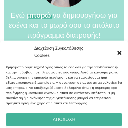
Εγώ
μπορώ
να δημιουργήσω για
εσένα και το μωρό σου το απόλυτο
πρόγραμμα διατροφής!
Εσύ
θέλεις;
Διαχείριση Συγκατάθεσης
Cookies
ΘΕΛΩ ΚΑΙ ΝΙΩΘΩ ΕΤΟΙΜΗ
Χρησιμοποιούμε τεχνολογίες όπως τα cookies για την αποθήκευση ή/
και την πρόσβαση σε πληροφορίες συσκευής. Αυτό το κάνουμε για να
βελτιώσουμε την εμπειρία περιήγησης και να εμφανίσουμε (μη)
εξατομικευμένες διαφημίσεις. Η συναίνεση σε αυτές τις τεχνολογίες θα
μας επιτρέψει να επεξεργαζόμαστε δεδομένα όπως η συμπεριφορά
περιήγησης ή μοναδικά αναγνωριστικά σε αυτόν τον ιστότοπο. Η μη
συναίνεση ή η ανάκληση της συγκατάθεσης μπορεί να επηρεάσει
αρνητικά ορισμένα χαρακτηριστικά και λειτουργίες.
ΑΠΟΔΟΧΉ
ΤΙ ΚΕΡΔIZΕΤΕ ΤΟ ΜΩΡΟ ΣΟΥ ΚΑΙ ΕΣΥ