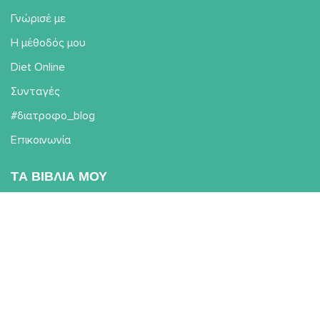
Γνώρισέ με
Η μέθοδός μου
Diet Online
Συνταγές
#διατροφο_blog
Επικοινωνία
TΑ ΒΙΒΛΙΑ ΜΟΥ
Η διατροφή στη ζωή μας
Η Ντοματούλα σε περιπέτειες!
Η διατροφή του ανθρώπου
μέσα στον χρόνο
ΩΡΑΡΙΟ ΛΕΙΤΟΥΡΓΙΑΣ