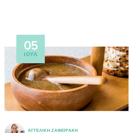
05
ΙΟΎΛ
ΑΓΓΕΛΙΚH ΖΑΦΕΙΡAΚΗ