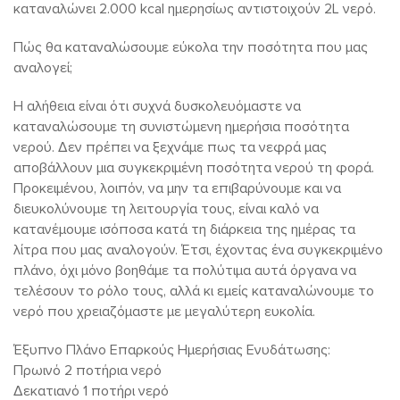
καταναλώνει 2.000 kcal ημερησίως αντιστοιχούν 2L νερό.
Πώς θα καταναλώσουμε εύκολα την ποσότητα που μας
αναλογεί;
Η αλήθεια είναι ότι συχνά δυσκολευόμαστε να
καταναλώσουμε τη συνιστώμενη ημερήσια ποσότητα
νερού. Δεν πρέπει να ξεχνάμε πως τα νεφρά μας
αποβάλλουν μια συγκεκριμένη ποσότητα νερού τη φορά.
Προκειμένου, λοιπόν, να μην τα επιβαρύνουμε και να
διευκολύνουμε τη λειτουργία τους, είναι καλό να
κατανέμουμε ισόποσα κατά τη διάρκεια της ημέρας τα
λίτρα που μας αναλογούν. Έτσι, έχοντας ένα συγκεκριμένο
πλάνο, όχι μόνο βοηθάμε τα πολύτιμα αυτά όργανα να
τελέσουν το ρόλο τους, αλλά κι εμείς καταναλώνουμε το
νερό που χρειαζόμαστε με μεγαλύτερη ευκολία.
Έξυπνο Πλάνο Επαρκούς Ημερήσιας Ενυδάτωσης:
Πρωινό 2 ποτήρια νερό
Δεκατιανό 1 ποτήρι νερό