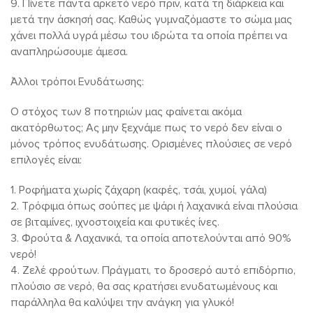
9. Πίνετε πάντα αρκετό νερό πριν, κατά τη διάρκεια και
μετά την άσκησή σας. Καθώς γυμναζόμαστε το σώμα μας
χάνει πολλά υγρά μέσω του ιδρώτα τα οποία πρέπει να
αναπληρώσουμε άμεσα.
Άλλοι τρόποι Ενυδάτωσης:
Ο στόχος των 8 ποτηριών μας φαίνεται ακόμα
ακατόρθωτος; Ας μην ξεχνάμε πως το νερό δεν είναι ο
μόνος τρόπος ενυδάτωσης. Ορισμένες πλούσιες σε νερό
επιλογές είναι:
1. Ροφήματα χωρίς ζάχαρη (καφές, τσάι, χυμοί, γάλα)
2. Τρόφιμα όπως σούπες με ψάρι ή λαχανικά είναι πλούσια
σε βιταμίνες, ιχνοστοιχεία και φυτικές ίνες.
3. Φρούτα & Λαχανικά, τα οποία αποτελούνται από 90%
νερό!
4. Ζελέ φρούτων. Πράγματι, το δροσερό αυτό επιδόρπιο,
πλούσιο σε νερό, θα σας κρατήσει ενυδατωμένους και
παράλληλα θα καλύψει την ανάγκη για γλυκό!