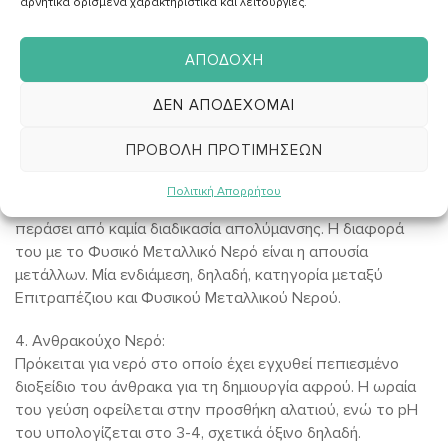
2 .Φυσικό Μεταλλικό Νερό
αρνητικά ορισμένα χαρακτηριστικά και λειτουργίες.
Προέρχεται συνήθως από υπόγειες γεωτρήσεις και
εμφιαλώνεται απευθείας. Αυτό σημαίνει πως δεν
ΑΠΟΔΟΧΉ
πραγματοποιείται καμία απολύμανση, γι’ αυτό και είναι
πλούσιο σε μέταλλα και ιχνοστοιχεία. Φροντίζουμε πάντα
ΔΕΝ ΑΠΟΔΈΧΟΜΑΙ
να επιλέγουμε φιάλες που αναγράφουν τον τόπο και την
πηγή προέλευσης.
ΠΡΟΒΟΛΉ ΠΡΟΤΙΜΉΣΕΩΝ
3. Νερό Πηγής
Πολιτική Απορρήτου
Και το νερό πηγής εμφιαλώνεται απευθείας χωρίς να
περάσει από καμία διαδικασία απολύμανσης. Η διαφορά
του με το Φυσικό Μεταλλικό Νερό είναι η απουσία
μετάλλων. Μία ενδιάμεση, δηλαδή, κατηγορία μεταξύ
Επιτραπέζιου και Φυσικού Μεταλλικού Νερού.
4. Ανθρακούχο Νερό:
Πρόκειται για νερό στο οποίο έχει εγχυθεί πεπιεσμένο
διοξείδιο του άνθρακα για τη δημιουργία αφρού. Η ωραία
του γεύση οφείλεται στην προσθήκη αλατιού, ενώ το pH
του υπολογίζεται στο 3-4, σχετικά όξινο δηλαδή.