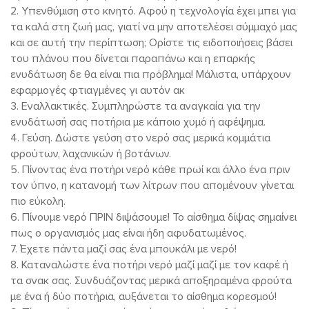
2. Υπενθύμιση στο κινητό. Αφού η τεχνολογία έχει μπει για
τα καλά στη ζωή μας, γιατί να μην αποτελέσει σύμμαχό μας
και σε αυτή την περίπτωση; Ορίστε τις ειδοποιήσεις βάσει
του πλάνου που δίνεται παραπάνω και η επαρκής
ενυδάτωση δε θα είναι πια πρόβλημα! Μάλιστα, υπάρχουν
εφαρμογές φτιαγμένες γι αυτόν ακ
3. Εναλλακτικές. Συμπληρώστε τα αναγκαία για την
ενυδάτωσή σας ποτήρια με κάποιο χυμό ή αφέψημα.
4. Γεύση. Δώστε γεύση στο νερό σας μερικά κομμάτια
φρούτων, λαχανικών ή βοτάνων.
5. Πίνοντας ένα ποτήρι νερό κάθε πρωί και άλλο ένα πριν
τον ύπνο, η κατανομή των λίτρων που απομένουν γίνεται
πιο εύκολη.
6. Πίνουμε νερό ΠΡΙΝ διψάσουμε! Το αίσθημα δίψας σημαίνει
πως ο οργανισμός μας είναι ήδη αφυδατωμένος.
7. Έχετε πάντα μαζί σας ένα μπουκάλι με νερό!
8. Καταναλώστε ένα ποτήρι νερό μαζί μαζί με τον καφέ ή
τα σνακ σας. Συνδυάζοντας μερικά αποξηραμένα φρούτα
με ένα ή δύο ποτήρια, αυξάνεται το αίσθημα κορεσμού!