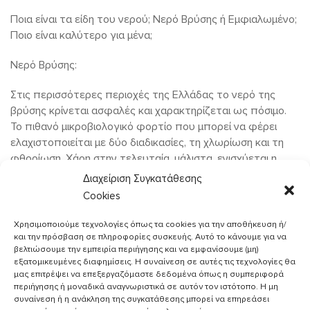
Ποια είναι τα είδη του νερού; Νερό Βρύσης ή Εμφιαλωμένο;
Ποιο είναι καλύτερο για μένα;
Νερό Βρύσης:
Στις περισσότερες περιοχές της Ελλάδας το νερό της
βρύσης κρίνεται ασφαλές και χαρακτηρίζεται ως πόσιμο.
Το πιθανό μικροβιολογικό φορτίο που μπορεί να φέρει
ελαχιστοποιείται με δύο διαδικασίες, τη χλωρίωση και τη
φθορίωση. Χάρη στην τελευταία, μάλιστα, ενισχύεται η
υγεία των δοντιών αλλά και των οστών μας!
Διαχείριση Συγκατάθεσης
Cookies
Εμφιαλωμένο Νερό:
Χρησιμοποιούμε τεχνολογίες όπως τα cookies για την αποθήκευση ή/
1. Επιτραπέζιο Νερό
και την πρόσβαση σε πληροφορίες συσκευής. Αυτό το κάνουμε για να
Προέρχεται από λίμνες, ποτάμια, γεωτρήσεις,
βελτιώσουμε την εμπειρία περιήγησης και να εμφανίσουμε (μη)
εξατομικευμένες διαφημίσεις. Η συναίνεση σε αυτές τις τεχνολογίες θα
αφαλατωμένο νερό θάλασσας και θεωρείται πόσιμο,
μας επιτρέψει να επεξεργαζόμαστε δεδομένα όπως η συμπεριφορά
εφόσον απολυμανθεί.
περιήγησης ή μοναδικά αναγνωριστικά σε αυτόν τον ιστότοπο. Η μη
συναίνεση ή η ανάκληση της συγκατάθεσης μπορεί να επηρεάσει