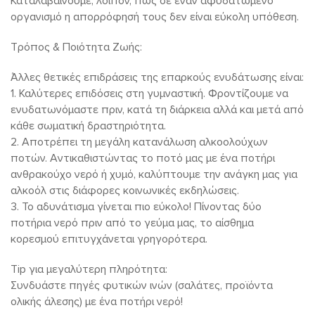
Καταλαβαίνουμε, λοιπόν, πως σε έναν αφυδατωμένο
οργανισμό η απορρόφησή τους δεν είναι εύκολη υπόθεση.
Τρόπος & Ποιότητα Ζωής:
Άλλες θετικές επιδράσεις της επαρκούς ενυδάτωσης είναι:
1. Καλύτερες επιδόσεις στη γυμναστική. Φροντίζουμε να
ενυδατωνόμαστε πριν, κατά τη διάρκεια αλλά και μετά από
κάθε σωματική δραστηριότητα.
2. Αποτρέπει τη μεγάλη κατανάλωση αλκοολούχων
ποτών. Αντικαθιστώντας το ποτό μας με ένα ποτήρι
ανθρακούχο νερό ή χυμό, καλύπτουμε την ανάγκη μας για
αλκοόλ στις διάφορες κοινωνικές εκδηλώσεις.
3. Το αδυνάτισμα γίνεται πιο εύκολο! Πίνοντας δύο
ποτήρια νερό πριν από το γεύμα μας, το αίσθημα
κορεσμού επιτυγχάνεται γρηγορότερα.
Tip για μεγαλύτερη πληρότητα:
Συνδυάστε πηγές φυτικών ινών (σαλάτες, προϊόντα
ολικής άλεσης) με ένα ποτήρι νερό!