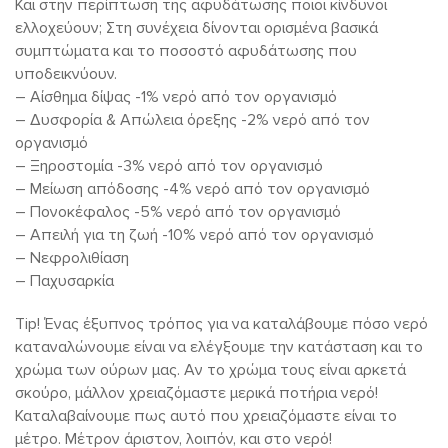
Και στην περίπτωση της αφυδάτωσης ποιοι κίνδυνοι
ελλοχεύουν; Στη συνέχεια δίνονται ορισμένα βασικά
συμπτώματα και το ποσοστό αφυδάτωσης που
υποδεικνύουν.
– Αίσθημα δίψας -1% νερό από τον οργανισμό
– Δυσφορία & Απώλεια όρεξης -2% νερό από τον
οργανισμό
– Ξηροστομία -3% νερό από τον οργανισμό
– Μείωση απόδοσης -4% νερό από τον οργανισμό
– Πονοκέφαλος -5% νερό από τον οργανισμό
– Απειλή για τη ζωή -10% νερό από τον οργανισμό
– Νεφρολιθίαση
– Παχυσαρκία
Tip! Ένας έξυπνος τρόπος για να καταλάβουμε πόσο νερό
καταναλώνουμε είναι να ελέγξουμε την κατάσταση και το
χρώμα των ούρων μας. Αν το χρώμα τους είναι αρκετά
σκούρο, μάλλον χρειαζόμαστε μερικά ποτήρια νερό!
Καταλαβαίνουμε πως αυτό που χρειαζόμαστε είναι το
μέτρο. Μέτρον άριστον, λοιπόν, και στο νερό!